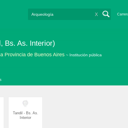
X
Carrer
 Bs. As. Interior)
la Provincia de Buenos Aires
~ Institución pública
s
Tandil - Bs. As.
Interior