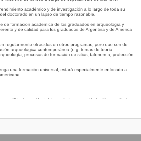
rendimiento académico y de investigación a lo largo de toda su
n del doctorado en un lapso de tiempo razonable.
te de formación académica de los graduados en arqueología y
iferente y de calidad para los graduados de Argentina y de América
on regularmente ofrecidos en otros programas, pero que son de
mación arqueológica contemporánea (e.g. temas de teoría
queología, procesos de formación de sitios, tafonomía, protección
 tenga una formación universal, estará especialmente enfocado a
oamericana.
una sólida formación teórico-práctica, capacidad crítica y reflexiva
 de alta calidad.
car los más variados recursos metodológicos, incluyendo el uso de
dar los diversos temas de la arqueología latinoamericana.
rrollen criterios éticos en relación a la práctica profesional y al
ten una actitud conciente y reflexiva acerca de las implicancias