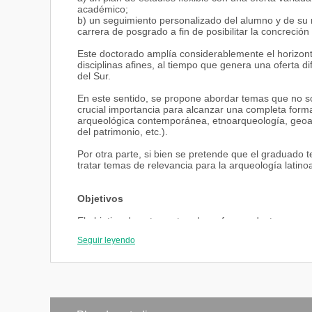
académico;
b) un seguimiento personalizado del alumno y de su 
carrera de posgrado a fin de posibilitar la concreció
Este doctorado amplía considerablemente el horizon
disciplinas afines, al tiempo que genera una oferta d
del Sur.
En este sentido, se propone abordar temas que no s
crucial importancia para alcanzar una completa for
arqueológica contemporánea, etnoarqueología, geoar
del patrimonio, etc.).
Por otra parte, si bien se pretende que el graduado
tratar temas de relevancia para la arqueología latin
Objetivos
El objetivo de este postgrado es formar doctores con 
y aptitud para desarrollar un trabajo científico original
Seguir leyendo
Se pretende que los egresados sean capaces de apli
nuevas tecnologías y que estén calificados para abor
Se espera, además, que los alumnos del Doctorado desa
respeto de los pueblos originarios de América y, adop
sociales y políticas de sus investigaciones.