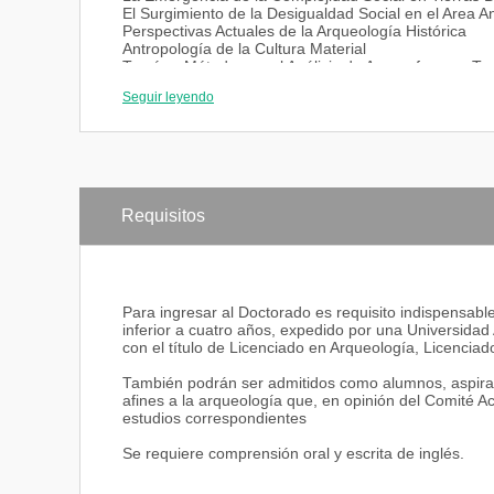
El Surgimiento de la Desigualdad Social en el Area A
Perspectivas Actuales de la Arqueología Histórica
Antropología de la Cultura Material
Teoría y Métodos en el Análisis de Arqueofaunas: T
Seguir leyendo
Requisitos
Para ingresar al Doctorado es requisito indispensabl
inferior a cuatro años, expedido por una Universidad 
con el título de Licenciado en Arqueología, Licencia
También podrán ser admitidos como alumnos, aspirante
afines a la arqueología que, en opinión del Comité A
estudios correspondientes
Se requiere comprensión oral y escrita de inglés.