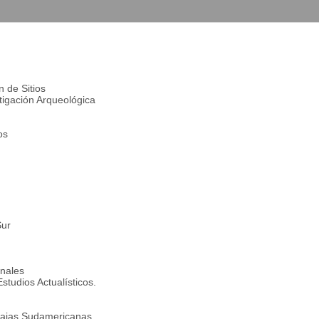
 de Sitios
stigación Arqueológica
os
Sur
onales
tudios Actualísticos.
 Bajas Sudamericanas