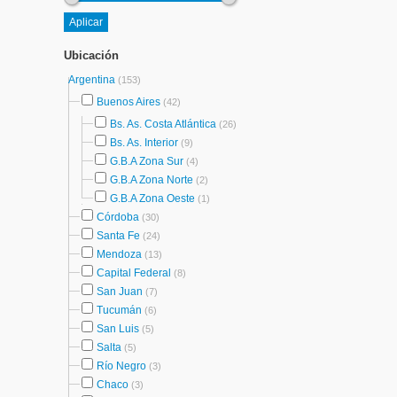
Ubicación
Argentina
(153)
Buenos Aires
(42)
Bs. As. Costa Atlántica
(26)
Bs. As. Interior
(9)
G.B.A Zona Sur
(4)
G.B.A Zona Norte
(2)
G.B.A Zona Oeste
(1)
Córdoba
(30)
Santa Fe
(24)
Mendoza
(13)
Capital Federal
(8)
San Juan
(7)
Tucumán
(6)
San Luis
(5)
Salta
(5)
Río Negro
(3)
Chaco
(3)