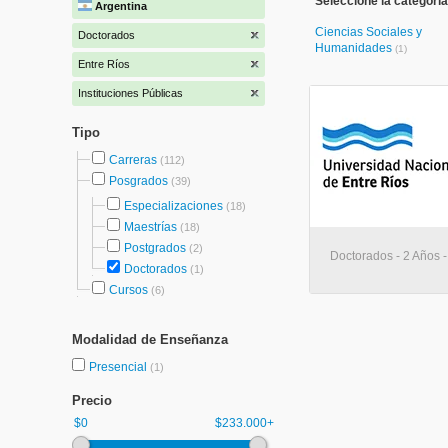
Seleccione la categoría
Argentina
Ciencias Sociales y
Doctorados
Humanidades
(1)
Entre Ríos
Instituciones Públicas
Tipo
Carreras
(112)
Posgrados
(39)
Especializaciones
(18)
Maestrías
(18)
Postgrados
(2)
Doctorados - 2 Años 
Doctorados
(1)
Cursos
(6)
Modalidad de Enseñanza
Presencial
(1)
Precio
$0
$233.000+