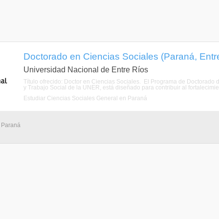
Doctorado en Ciencias Sociales (Paraná, Entr
Universidad Nacional de Entre Ríos
Título ofrecido: Doctor en Ciencias Sociales. El Programa de Doctorado
y Trabajo Social de la UNER, está diseñado para contribuir al fortalecim
Estudiar Ciencias Sociales General en Paraná
- Paraná