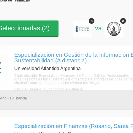
oría de "Finanzas"
×
×
eleccionadas (
2
)
VS
Especialización en Gestión de la Información
Sustentabilidad (A distancia)
Universidad Atlantida Argentina
Título ofrecido: Especialista. Alcances del Ttulo o Salidas Profesionale
organizacionales ms sustentablesFormacin para afrontar funciones de t
circularConocimientos para poder evaluar los riesgo ...
Estudiar Desarrollo Económico a distancia
Año - a distancia
Especialización en Finanzas (Rosario, Santa 