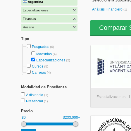
Seleccione la SubCateg
Argentina
Análisis Financiero
(1)
Especializaciones
Finanzas
Comparar S
Rosario
Tipo
Posgrados
(6)
Maestrías
(4)
Especializaciones
(2)
Cursos
(5)
Carreras
(4)
Modalidad de Enseñanza
A distancia
(1)
Especializaciones - 1 
Presencial
(1)
Precio
$0
$233.000+