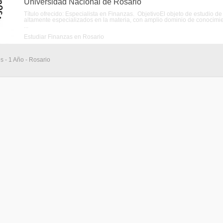
Universidad Nacional de Rosario
Título ofrecido: Especialista en Finanzas. ObjetivoEl objeto de estudio d
altamente especializados en la materia, con amplio dominio de conocimie
...
Estudiar Finanzas en Rosario
s - 1 Año - Rosario