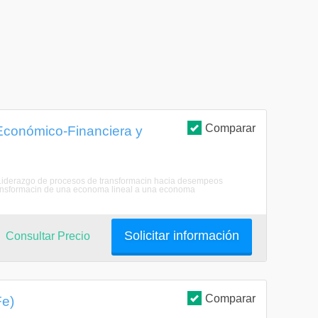
Comparar
 Económico-Financiera y
s : Liderazgo de procesos de transformacin hacia desempeos
ransformacin de una economa lineal a una economa
Solicitar información
Consultar Precio
Comparar
Fe)