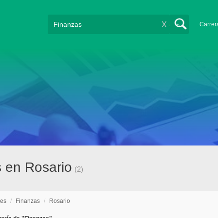
X
Carrer
s en Rosario
(2)
nes
/
Finanzas
/
Rosario