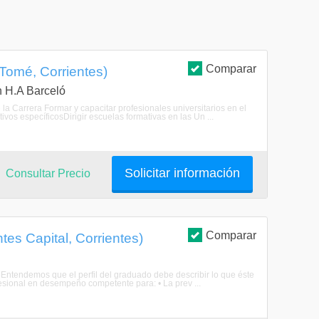
Comparar
 Tomé, Corrientes)
n H.A Barceló
e la Carrera Formar y capacitar profesionales universitarios en el
ivos específicosDirigir escuelas formativas en las Un ...
Solicitar información
Consultar Precio
Comparar
ntes Capital, Corrientes)
adoEntendemos que el perfil del graduado debe describir lo que éste
fesional en desempeño competente para: • La prev ...