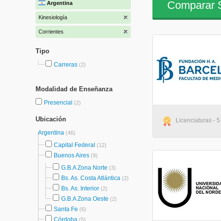
Comparar S
Argentina
Kinesiología
Corrientes
Tipo
Carreras
(2)
Modalidad de Enseñanza
Presencial
(2)
Ubicación
Licenciaturas - 
Argentina
(46)
Capital Federal
(12)
Buenos Aires
(9)
G.B.A Zona Norte
(3)
Bs. As. Costa Atlántica
(2)
Bs. As. Interior
(2)
G.B.A Zona Oeste
(2)
Santa Fe
(6)
Córdoba
(5)