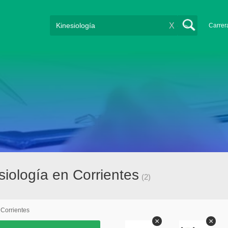
X
Carrer
iología en Corrientes
(2)
Corrientes
×
×