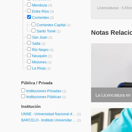
Mendoza
(3)
Licenciaturas - 5 Años
Entre Ríos
(3)
Corrientes
(2)
Corrientes Capital
(1)
Notas Relaci
Santo Tomé
(1)
San Juan
(1)
Salta
(1)
Río Negro
(1)
Neuquén
(1)
Misiones
(1)
La Rioja
(1)
Pública / Privada
Instituciones Privadas
(1)
La Licenciatura en 
Instituciones Públicas
(1)
Institución
UNNE - Universidad Nacional del Nordeste
(1)
BARCELÓ - Instituto Universitario de Ciencias de la Salud Fundación H.A Barceló
(1)