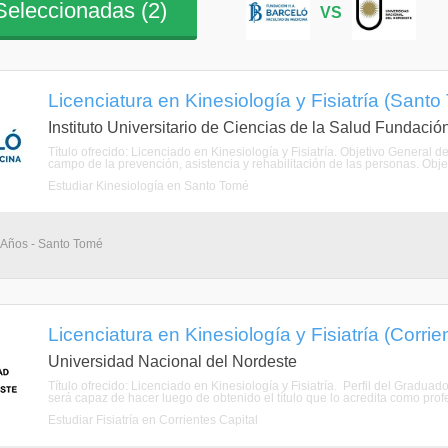
eleccionadas (
2
)
VS
Licenciatura en Kinesiología y Fisiatría (Santo
Instituto Universitario de Ciencias de la Salud Fundació
Título ofrecido: Licenciado en Kinesiología y Fisiatría. Objetivo General d
campo de la prevención, asistencia y rehabilitación de las personas. Objet
Estudiar Kinesiología en Santo Tomé
5 Años - Santo Tomé
Licenciatura en Kinesiología y Fisiatría (Corrie
Universidad Nacional del Nordeste
Título ofrecido: Licenciado en Kinesiología y Fisiatría. Perfil del Gradu
será capaz de hacer luego de obtenido el título que lo acredita como pro
Estudiar Fisiatría en Corrientes Capital