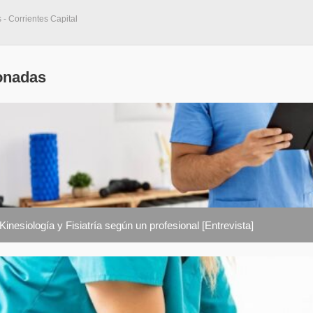
 - Corrientes Capital
onadas
Kinesiología y Fisiatría según un profesional [Entrevista]