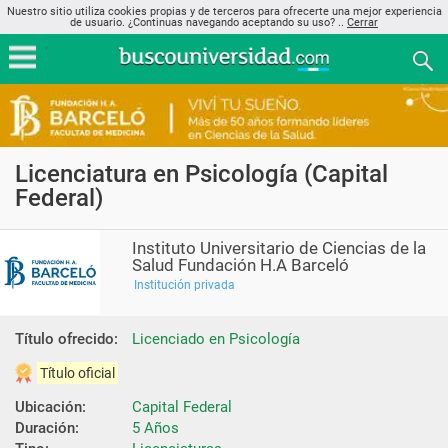
Nuestro sitio utiliza cookies propias y de terceros para ofrecerte una mejor experiencia
de usuario. ¿Continuas navegando aceptando su uso? ..
Cerrar
Licenciatura en Psicología (Capital
Federal)
Instituto Universitario de Ciencias de la
Salud Fundación H.A Barceló
Institución privada
Título ofrecido:
Licenciado en Psicología
Título oficial
Ubicación:
Capital Federal
Duración:
5 Años