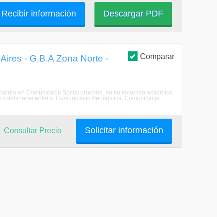
Recibir información
Descargar PDF
Comparar
Aires - G.B.A Zona Norte -
ciatura en Comunicacin Social propone, en su recorrido acadmico,
den combinarse entre s: Comunicacin Periodstica, Comunicacin
Solicitar información
Consultar Precio