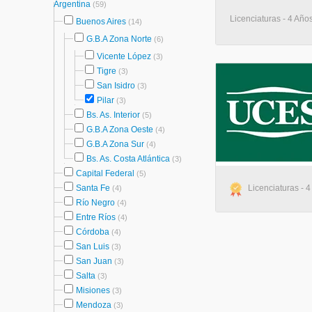
Argentina
(59)
Licenciaturas - 4 Años
Buenos Aires
(14)
G.B.A Zona Norte
(6)
Vicente López
(3)
Tigre
(3)
San Isidro
(3)
Pilar
(3)
Bs. As. Interior
(5)
G.B.A Zona Oeste
(4)
G.B.A Zona Sur
(4)
Bs. As. Costa Atlántica
(3)
Capital Federal
(5)
Santa Fe
Licenciaturas - 4
(4)
Río Negro
(4)
Entre Ríos
(4)
Córdoba
(4)
San Luis
(3)
San Juan
(3)
Salta
(3)
Misiones
(3)
Mendoza
(3)