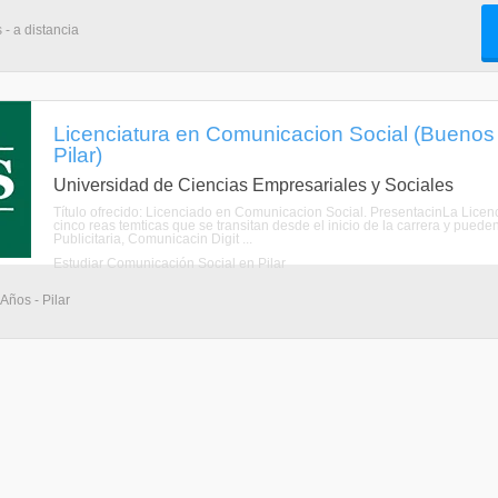
 - a distancia
Licenciatura en Comunicacion Social (Buenos 
Pilar)
Universidad de Ciencias Empresariales y Sociales
Título ofrecido: Licenciado en Comunicacion Social. PresentacinLa Licen
cinco reas temticas que se transitan desde el inicio de la carrera y pue
Publicitaria, Comunicacin Digit ...
Estudiar Comunicación Social en Pilar
 Años - Pilar