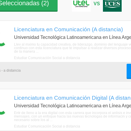
eleccionadas (
2
)
VS
Licenciatura en Comunicación (A distancia)
Universidad Tecnológica Latinoamericana en Línea Arge
Llev al mximo tu capacidad creativa, de liderazgo, dominio del lenguaje v
continuo con esta licenciatura que te impulsar a realizar diversos proceso
de la manera ...
Estudiar Comunicación Social a distancia
 - a distancia
Licenciatura en Comunicación Digital (A distan
Universidad Tecnológica Latinoamericana en Línea Arge
Entr de lleno a la era digital con esta carrera que incorpora el anlisis e i
mensajes, con un enfoque hacia las nuevas tecnologas de informacin y co
necesario sobre los al ...
Estudiar Comunicación Social a distancia