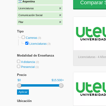
Comparar S
Argentina
Licenciaturas
Comunicación Social
Pilar
Tipo
Carreras
(3)
Licenciaturas
(3)
Modalidad de Enseñanza
Licenciaturas - 4 Años
A distancia
(2)
Presencial
(1)
Precio
$0
$15.500+
Ubicación