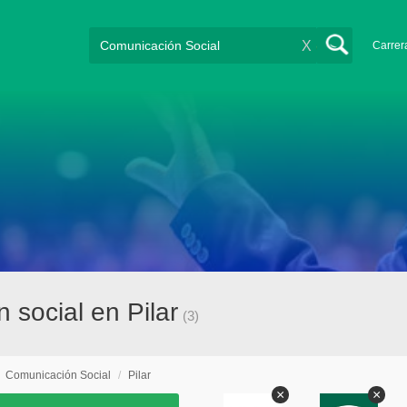
X
Carrer
 social en Pilar
(3)
/
Comunicación Social
/
Pilar
×
×