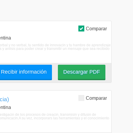
Comparar
ntina
erbal y no verbal, tu sentido de innovacin y tu hambre de aprendizaje
s y anlisis para poder crear y transmitir un mensaje que sea recibido
Recibir información
Descargar PDF
Comparar
cia)
ntina
nvestigacin de los procesos de creacin, transmisin y difusin de
municacin.A su vez, incorporars las herramientas y el conocimiento