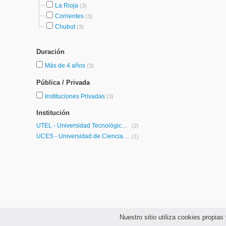
La Rioja
(3)
Corrientes
(3)
Chubut
(3)
Duración
Más de 4 años
(3)
Pública / Privada
Instituciones Privadas
(3)
Institución
UTEL - Universidad Tecnológica Latinoamericana en Línea Argentina
(2)
UCES - Universidad de Ciencias Empresariales y Sociales
(1)
Nuestro sitio utiliza cookies propi