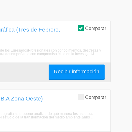
Comparar
áfica (Tres de Febrero,
l de los EgresadosProfesionales con conocimientos, destrezas y
 para desempeñarse con compromiso ético en la investigaci& ...
Recibir información
Comparar
G.B.A Zona Oeste)
 geografía se propone analizar de qué manera los aspectos
l estudio de la transformación del medio ambiente.&nbs ...