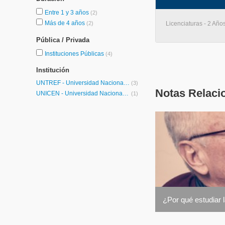
Entre 1 y 3 años
(2)
Más de 4 años
(2)
Licenciaturas - 2 Años
Pública / Privada
Instituciones Públicas
(4)
Institución
UNTREF - Universidad Nacional de Tres de Febrero
(3)
Notas Relaci
UNICEN - Universidad Nacional del Centro de la Provincia de Buenos Aires
(1)
¿Por qué estudiar 