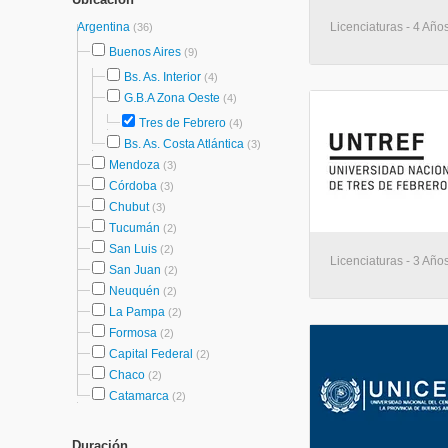
Argentina
Licenciaturas - 4 Año
(36)
Buenos Aires
(9)
Bs. As. Interior
(4)
G.B.A Zona Oeste
(4)
Tres de Febrero
(4)
Bs. As. Costa Atlántica
(3)
Mendoza
(3)
Córdoba
(3)
Chubut
(3)
Tucumán
(2)
San Luis
(2)
Licenciaturas - 3 Año
San Juan
(2)
Neuquén
(2)
La Pampa
(2)
Formosa
(2)
Capital Federal
(2)
Chaco
(2)
Catamarca
(2)
Duración