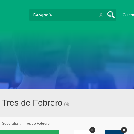
X
Carrer
n Tres de Febrero
(4)
/
Geografía
/
Tres de Febrero
×
×