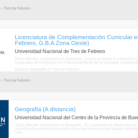
s - Tres de Febrero
Licenciatura de Complementación Curricular e
Febrero, G.B.A Zona Oeste)
Universidad Nacional de Tres de Febrero
Título ofrecido: Licenciado en Geografía. ¿Cómo se define la carrera?La
espaciales se incorporan en el funcionamiento de la sociedad, a través de
Estudiar Geografía en Tres de Febrero
s - Tres de Febrero
Geografía (A distancia)
Universidad Nacional del Centro de la Provincia de Bue
Título ofrecido: Licenciado en Geografía. El Licenciado en Geografía con
acuerdo a la presente propuesta como una persona cuyo bagaje intelectu
com ...