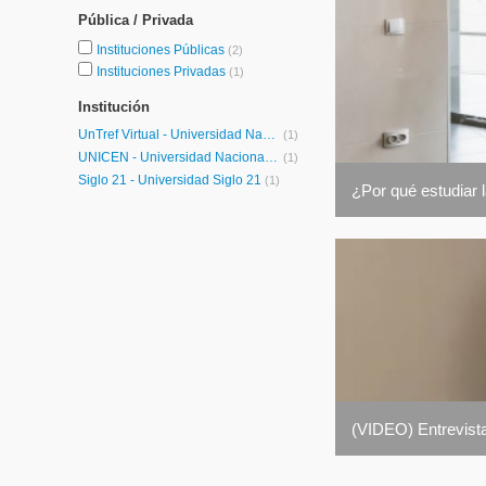
Pública / Privada
Instituciones Públicas
(2)
Instituciones Privadas
(1)
Institución
UnTref Virtual - Universidad Nacional Tres de Febrero Virtual
(1)
UNICEN - Universidad Nacional del Centro de la Provincia de Buenos Aires
(1)
Siglo 21 - Universidad Siglo 21
(1)
¿Por qué estudiar 
(VIDEO) Entrevista