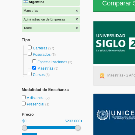
Comparar S
Argentina
Maestrías
Administración de Empresas
Tandil
Tipo
Carreras
(27)
Posgrados
(6)
Especializaciones
(3)
Maestrías
(3)
Cursos
(6)
Maestrías - 2 Año
Modalidad de Enseñanza
A distancia
(2)
Presencial
(1)
Precio
$0
$233.000+