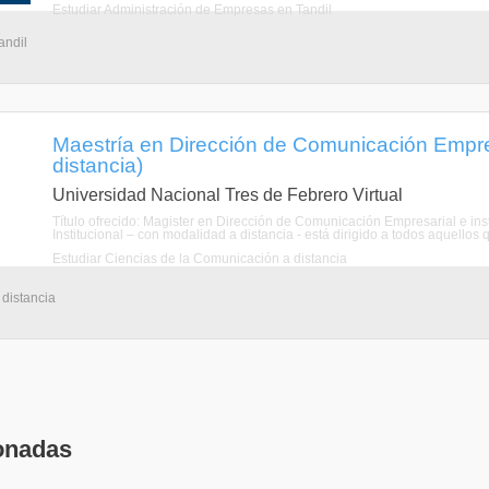
Estudiar Administración de Empresas en Tandil
andil
Maestría en Dirección de Comunicación Empresa
distancia)
Universidad Nacional Tres de Febrero Virtual
Título ofrecido: Magister en Dirección de Comunicación Empresarial e in
Institucional – con modalidad a distancia - está dirigido a todos aquellos qu
Estudiar Ciencias de la Comunicación a distancia
 distancia
onadas