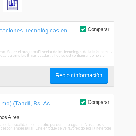
S
Comparar
icaciones Tecnológicas en
esa. Sobre el programaEl sector de las tecnologas de la informacin y
idad durante las ltimas dcadas, y hoy se est configurando no slo
Recibir información
Comparar
me) (Tandil, Bs. As.
nos Aires
Una de las cualidades que debe poseer un programa Master es su
 gestión empresarial. Este enfoque se ve favorecido por la heteroge