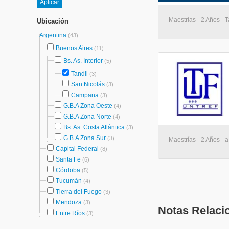
Maestrías - 2 Años - T
Ubicación
Argentina
(43)
Buenos Aires
(11)
Bs. As. Interior
(5)
Tandil
(3)
San Nicolás
(3)
Campana
(3)
G.B.A Zona Oeste
(4)
G.B.A Zona Norte
(4)
Bs. As. Costa Atlántica
(3)
G.B.A Zona Sur
(3)
Maestrías - 2 Años - a
Capital Federal
(8)
Santa Fe
(6)
Córdoba
(5)
Tucumán
(4)
Tierra del Fuego
(3)
Mendoza
(3)
Notas Relaci
Entre Ríos
(3)