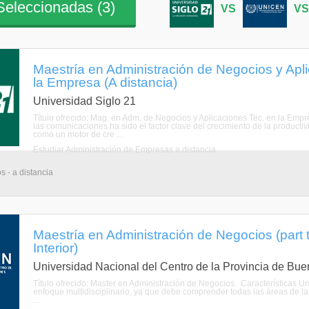
eleccionadas (
3
)
VS
V
Maestría en Administración de Negocios y Apl
la Empresa (A distancia)
Universidad Siglo 21
Título ofrecido: Mag. en Adm. de Negocios y Aplicaciones Tec. en la Empr
las comunicaciones ha sido el factor clave del crecimiento de la productiv
como un motor de cre ...
Estudiar Administración de Empresas a distancia
s - a distancia
Maestría en Administración de Negocios (part ti
Interior)
Universidad Nacional del Centro de la Provincia de Bue
Título ofrecido: Master en Administración de Negocios. Características 
enfoque multidisciplinario, ya que debe comprender todas las áreas de la
...