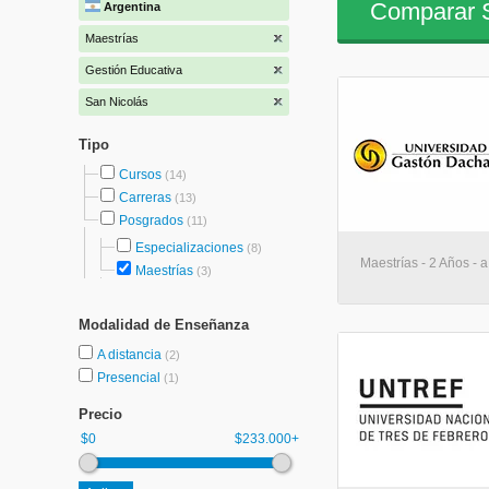
Comparar S
Argentina
Maestrías
Gestión Educativa
San Nicolás
Tipo
Cursos
(14)
Carreras
(13)
Posgrados
(11)
Especializaciones
(8)
Maestrías - 2 Años - a
Maestrías
(3)
Modalidad de Enseñanza
A distancia
(2)
Presencial
(1)
Precio
$0
$233.000+