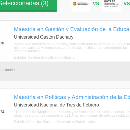
eleccionadas (
3
)
VS
V
Maestría en Gestión y Evaluación de la Educac
Universidad Gastón Dachary
Brinda una formacin de alto nivel y calificacin para la gestin y la evaluaci
nivel de carreras y programas, como de las instituciones, atendiendo la
especial atencin a l ...
Estudiar Gestión Educativa a distancia
 distancia
Maestría en Políticas y Administración de la E
Universidad Nacional de Tres de Febrero
Título ofrecido: Magíster en Políticas y Administración de la Educación. P
otras, las siguientes competencias:I. Análisis y diseño de políticas educati
Estudiar Ciencias Sociales General en San Nicolás