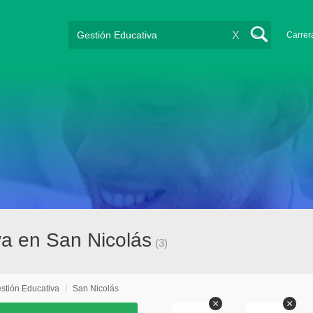
X
Carrer
va en San Nicolás
(3)
stión Educativa
/
San Nicolás
×
×