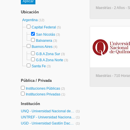
Maestrías - 2 Años - 
Ubicación
Argentina
(12)
Capital Federal
(5)
San Nicolás
(3)
Balvanera
(3)
Buenos Aires
(4)
G.B.A Zona Sur
(3)
G.B.A Zona Norte
(3)
Santa Fe
(3)
Maestrías - 710 Horas
Pública / Privada
Instituciones Públicas
(2)
Instituciones Privadas
(1)
Institución
UNQ - Universidad Nacional de Quilmes Posgrados
(1)
UNTREF - Universidad Nacional de Tres de Febrero
(1)
UGD - Universidad Gastón Dachary
(1)