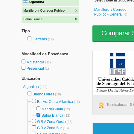
Seleccione la SubCateg
Argentina
Martillero y Corredor
Martillero y Corredor Público
Público - General
(9)
Bahía Blanca
Tipo
Comparar S
Carreras
(12)
Modalidad de Enseñanza
A distancia
(11)
Presencial
(1)
Ubicación
Argentina
(124)
Buenos Aires
(19)
Bs. As. Costa Atlántica
(13)
Tecnicaturas - 5 
Mar del Plata
(12)
Bahía Blanca
(12)
G.B.A Zona Oeste
(13)
G.B.A Zona Sur
(13)