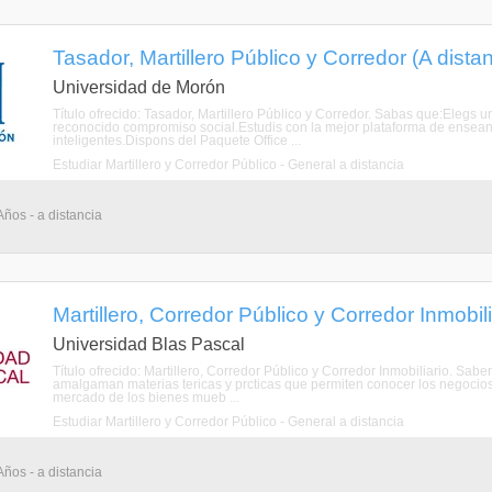
Tasador, Martillero Público y Corredor (A distan
Universidad de Morón
Título ofrecido: Tasador, Martillero Público y Corredor. Sabas que:Elegs u
reconocido compromiso social.Estudis con la mejor plataforma de ensean
inteligentes.Dispons del Paquete Office ...
Estudiar Martillero y Corredor Público - General a distancia
Años - a distancia
Martillero, Corredor Público y Corredor Inmobili
Universidad Blas Pascal
Título ofrecido: Martillero, Corredor Público y Corredor Inmobiliario. Sa
amalgaman materias tericas y prcticas que permiten conocer los negocios i
mercado de los bienes mueb ...
Estudiar Martillero y Corredor Público - General a distancia
Años - a distancia