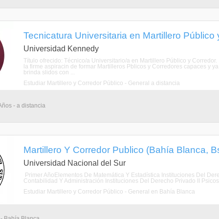
Tecnicatura Universitaria en Martillero Público 
Universidad Kennedy
Título ofrecido: Técnico/a Universitario/a en Martillero Público y Corred
la firme aspiracin de formar Martilleros Pblicos y Corredores capaces y y
brinda slidos con ...
Estudiar Martillero y Corredor Público - General a distancia
Años - a distancia
Martillero Y Corredor Publico (Bahía Blanca, Bs
Universidad Nacional del Sur
Primer AñoElementos De Matemática Y Estadística Instituciones Del Der
Contabilidad Y Administración Instituciones Del Derecho Privado II Psic
Estudiar Martillero y Corredor Público - General en Bahía Blanca
 - Bahía Blanca