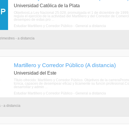
Universidad Católica de la Plata
ObjetivosLa Ley Nacional 25.028, promulgada el 1 de diciembre de 1999, 
regula el ejercicio de la actividad del Martillero y del Corredor de Comer
desempeo de estas pro ...
Estudiar Martillero y Corredor Público - General a distancia
rimestres - a distancia
Martillero y Corredor Público (A distancia)
Universidad del Este
Título ofrecido: Martillero y Corredor Público. Objetivos de la carreraPro
tcnica, capaces de desempear eficaz y ticamente su funcin profesional.Con
desarrollar y admin ...
Estudiar Martillero y Corredor Público - General a distancia
 - a distancia