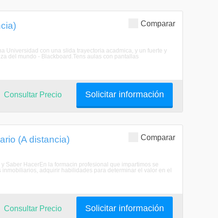
Comparar
cia)
na Universidad con una slida trayectoria acadmica, y un fuerte y
za del mundo - Blackboard.Tens aulas con pantallas
Solicitar información
Consultar Precio
Comparar
ario (A distancia)
ber y Saber HacerEn la formacin profesional que impartimos se
nmobiliarios, adquirir habilidades para determinar el valor en el
Solicitar información
Consultar Precio