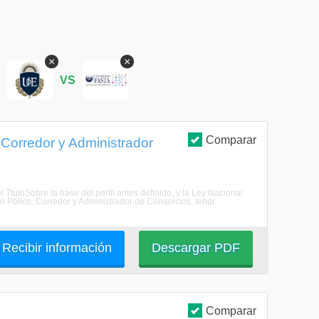
×
×
S
VS
Comparar
, Corredor y Administrador
el TtuloSobre la base del perfil antes definido, y la Ley Nacional
ro Pblico, Corredor y Administrador de Consorcios, tendr
Recibir información
Descargar PDF
Comparar