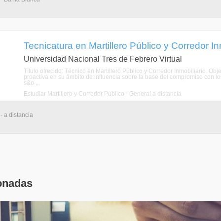
Tecnicatura en Martillero Público y Corredor Inm
Universidad Nacional Tres de Febrero Virtual
Título ofrecido: Técnico en Martillero Público y Corredor Inmobiliario. O
proactiva en su ámbito de influencia sobre la base del compromiso con lo
s&o ...
Estudiar Martillero y Corredor Público - General a distancia
- a distancia
onadas