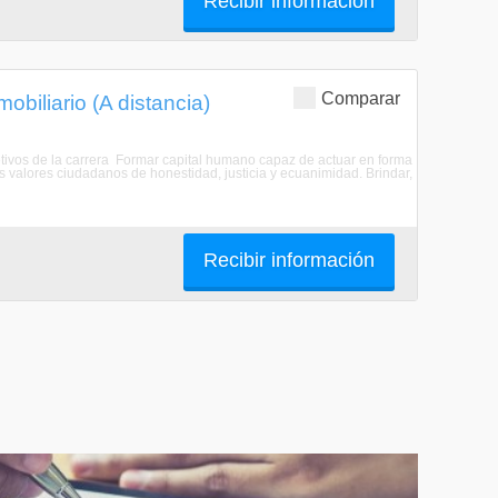
Recibir información
Comparar
obiliario (A distancia)
bjetivos de la carrera Formar capital humano capaz de actuar en forma
s valores ciudadanos de honestidad, justicia y ecuanimidad. Brindar,
Recibir información