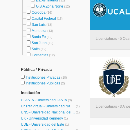
Bs. As. Interior
(12)
G.B.A Zona Norte
(12)
Córdoba
(16)
Capital Federal
(15)
San Luis
(13)
Mendoza
(13)
Santa Fe
(12)
Licenciaturas - 5 Cuat
San Juan
(12)
Salta
(12)
Corrientes
(12)
Pública / Privada
Instituciones Privadas
(10)
Instituciones Públicas
(2)
Institución
UFASTA - Universidad FASTA
(3)
UnTref Virtual - Universidad Nacional Tres de Febrero Virtual
(1)
Licenciaturas - 3 Años
UNS - Universidad Nacional del Sur
(1)
UK - Universidad Kennedy
(1)
UDE - Universidad del Este
(1)