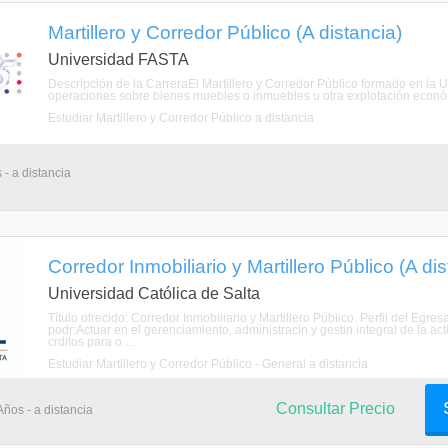
Martillero y Corredor Público (A distancia)
Universidad FASTA
Descripción de la CarreraEl Martillero y Corredor Público formado en la
operaciones sobre bienes muebles o inmuebles u otra explotación económ
Estudiar Martillero y Corredor Público a distancia
 - a distancia
Corredor Inmobiliario y Martillero Público (A dis
Universidad Católica de Salta
Título ofrecido: Corredor Inmobiliario y Martillero Público. Perfil del Eg
podr:Actuar en el gerenciamiento, administracin y gestin integral de la act
crditos para o ...
Estudiar Martillero y Corredor Público - General a distancia
Consultar Precio
Años - a distancia