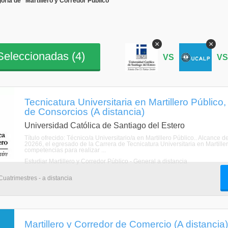
oría de "Martillero y Corredor Público"
×
×
eleccionadas (
4
)
VS
V
Tecnicatura Universitaria en Martillero Público
de Consorcios (A distancia)
Universidad Católica de Santiago del Estero
Título ofrecido: Técnico/a Universitario/a en Martillero Público.. Alcance d
20266, el egresado de la Carrera de Tecnicatura Universitaria en Martille
competencias para realizar ...
Estudiar Martillero y Corredor Público - General a distancia
Cuatrimestres - a distancia
Martillero y Corredor de Comercio (A distancia)