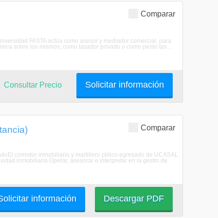
Comparar
 Universidad FASTA actúa como asesor y mediador comercial, para
ica sobre los mismos; como tasador privado o como perito tas ...
Solicitar información
Consultar Precio
Comparar
tancia)
resadoEl corredor inmobiliario y martillero pblico egresado de UCASAL
ividad inmobiliaria.Operar, asesorar e interpretar en la gestin de
Solicitar información
Descargar PDF