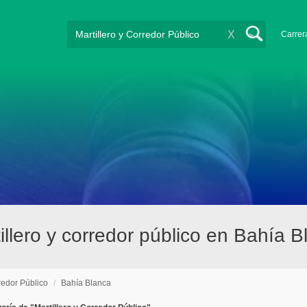
X
Carrer
llero y corredor público en Bahía B
rredor Público
/
Bahía Blanca