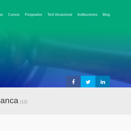
as
Cursos
Posgrados
Test Vocacional
Instituciones
Blog
lanca
(12)