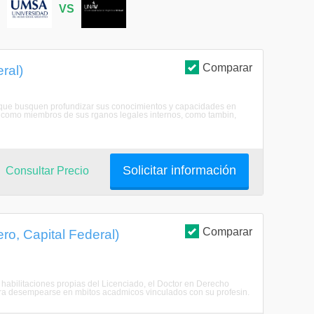
S
VS
Comparar
ral)
 que busquen profundizar sus conocimientos y capacidades en
o como miembros de sus rganos legales internos, como tambin,
Solicitar información
Consultar Precio
Comparar
o, Capital Federal)
s habilitaciones propias del Licenciado, el Doctor en Derecho
ara desempearse en mbitos acadmicos vinculados con su profesin.