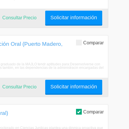
Solicitar información
Consultar Precio
Comparar
ación Oral (Puerto Madero,
. El graduado de la MAJLO tendr aptitudes para:Desenvolverse con
 as tambin, en las dependencias de la administracin encargadas del
Solicitar información
Consultar Precio
Comparar
ral)
 Doctorado en Ciencias Jurdicas plantea una dinmica proactiva que