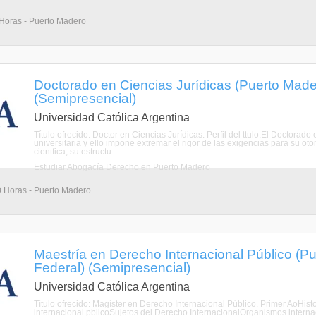
 Horas - Puerto Madero
Doctorado en Ciencias Jurídicas (Puerto Mader
(Semipresencial)
Universidad Católica Argentina
Título ofrecido: Doctor en Ciencias Jurídicas. Perfil del ttulo:El Doctorad
universitaria y ello impone extremar el rigor de las exigencias para su oto
cientfica, su estructu ...
Estudiar Abogacía Derecho en Puerto Madero
0 Horas - Puerto Madero
Maestría en Derecho Internacional Público (Pu
Federal) (Semipresencial)
Universidad Católica Argentina
Título ofrecido: Magíster en Derecho Internacional Público. Primer AoHis
internacional pblicoSujetos del Derecho InternacionalOrganismos internac