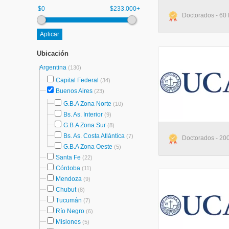
$0
$233.000+
Doctorados - 60
Ubicación
Argentina
(130)
Capital Federal
(34)
Buenos Aires
(23)
G.B.A Zona Norte
(10)
Bs. As. Interior
(9)
G.B.A Zona Sur
(8)
Bs. As. Costa Atlántica
(7)
Doctorados - 20
G.B.A Zona Oeste
(5)
Santa Fe
(22)
Córdoba
(11)
Mendoza
(9)
Chubut
(8)
Tucumán
(7)
Río Negro
(6)
Misiones
(5)