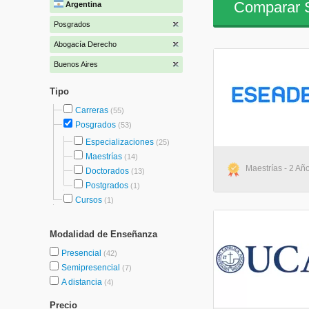
Comparar S
Argentina
Posgrados
Abogacía Derecho
Buenos Aires
Tipo
Carreras
(55)
Posgrados
(53)
Especializaciones
(25)
Maestrías
(14)
Maestrías - 2 Añ
Doctorados
(13)
Postgrados
(1)
Cursos
(1)
Modalidad de Enseñanza
Presencial
(42)
Semipresencial
(7)
A distancia
(4)
Precio