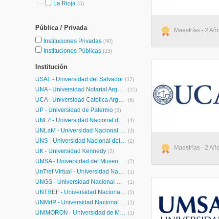
La Rioja
(5)
Pública / Privada
Maestrías - 2 Añ
Instituciones Privadas
(40)
Instituciones Públicas
(13)
Institución
USAL - Universidad del Salvador
(12)
UNA - Universidad Notarial Argentina
(11)
UCA - Universidad Católica Argentina
(6)
UP - Universidad de Palermo
(5)
UNLZ - Universidad Nacional de Lomas de Zamora
(4)
UNLaM - Universidad Nacional de La Matanza
(3)
UNS - Universidad Nacional del Sur
(2)
Maestrías - 2 Añ
UK - Universidad Kennedy
(2)
UMSA - Universidad del Museo Social Argentino
(2)
UnTref Virtual - Universidad Nacional Tres de Febrero Virtual
(1)
UNGS - Universidad Nacional General Sarmiento
(1)
UNTREF - Universidad Nacional de Tres de Febrero
(1)
UNMdP - Universidad Nacional de Mar del Plata
(1)
UNIMORÓN - Universidad de Morón
(1)