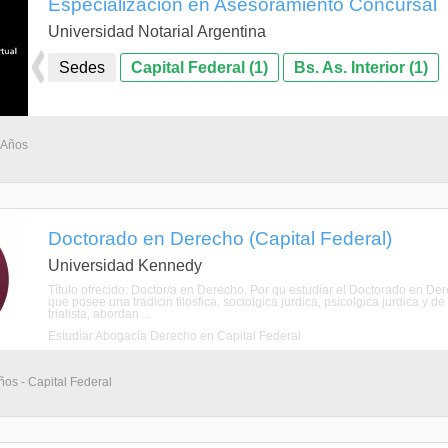
Especialización en Asesoramiento Concursal
Universidad Notarial Argentina
Sedes
Capital Federal (1)
Bs. As. Interior (1)
 Años
Doctorado en Derecho (Capital Federal)
Universidad Kennedy
Título ofrecido: Doctor/a en Derecho. Por qu estudiar el Doctorado en D
que posee una tradicin filosfica, sociolgica jurdica, psicolgica jurdica y 
trialista, abordan ...
Estudiar Abogacía Derecho en Capital Federal
ños - Capital Federal