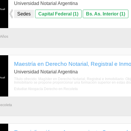
Universidad Notarial Argentina
Sedes
Capital Federal (1)
Bs. As. Interior (1)
 Años
Maestría en Derecho Notarial, Registral e Inmob
Universidad Notarial Argentina
Título ofrecido: Magíster en Derecho Notarial, Registral e Inmobiliario. O
Inmobiliario se propone proporcionar una formación superior en estas discip
Estudiar Abogacía Derecho en Recoleta
Recoleta