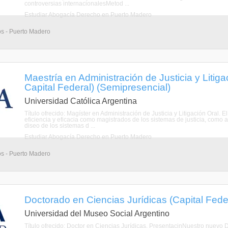
controversias internacionalesMetod ...
Estudiar Abogacía Derecho en Puerto Madero
os - Puerto Madero
Maestría en Administración de Justicia y Litig
Capital Federal) (Semipresencial)
Universidad Católica Argentina
Título ofrecido: Magíster en Administración de Justicia y Litigación Oral
eficiencia y eficacia como magistrados de los sistemas de justicia, como
diseo de los sistemas d ...
Estudiar Abogacía Derecho en Puerto Madero
os - Puerto Madero
Doctorado en Ciencias Jurídicas (Capital Fede
Universidad del Museo Social Argentino
Título ofrecido: Doctor en Ciencias Jurídicas. PresentacinNuestro nuevo