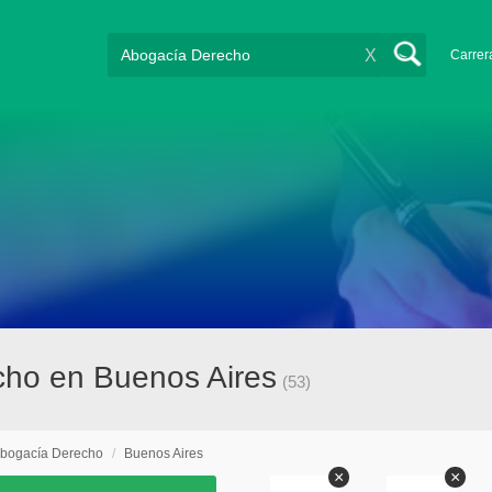
X
Carrer
cho en Buenos Aires
(53)
bogacía Derecho
/
Buenos Aires
×
×