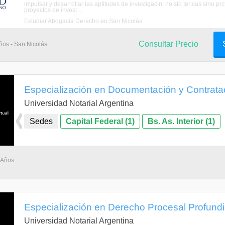
impulsar y desarrollar las aptitudes de investigacin, no slo tericas sino p
proyectos de invest ...
Estudiar Abogacía Derecho en San Nicolás
Consultar Precio
ños - San Nicolás
Especialización en Documentación y Contratac
Universidad Notarial Argentina
Sedes
Capital Federal (1)
Bs. As. Interior (1)
 Años
Especialización en Derecho Procesal Profund
Universidad Notarial Argentina