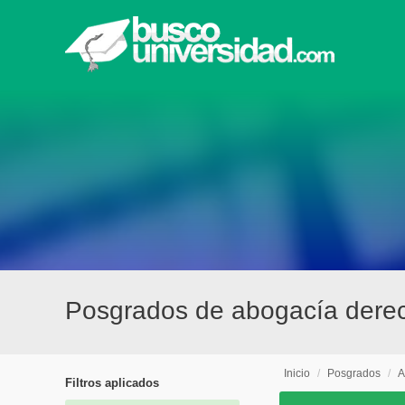
Posgrados de abogacía dere
Inicio
/
Posgrados
/
A
Filtros aplicados