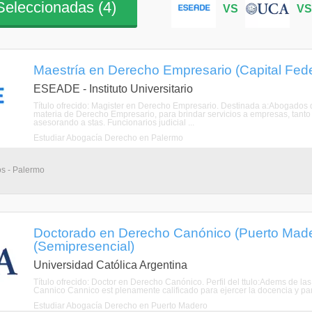
eleccionadas (
4
)
VS
V
Maestría en Derecho Empresario (Capital Fede
ESEADE - Instituto Universitario
Título ofrecido: Magister en Derecho Empresario. Destinada a:Abogados
materia de Derecho Empresario, para brindar servicios a empresas, tant
asesorando a stas. Funcionarios judicial ...
Estudiar Abogacía Derecho en Palermo
os - Palermo
Doctorado en Derecho Canónico (Puerto Mader
(Semipresencial)
Universidad Católica Argentina
Título ofrecido: Doctor en Derecho Canónico. Perfil del ttulo:Adems de la
Cannico Cannico est plenamente calificado para ejercer la docencia y p
Estudiar Abogacía Derecho en Puerto Madero