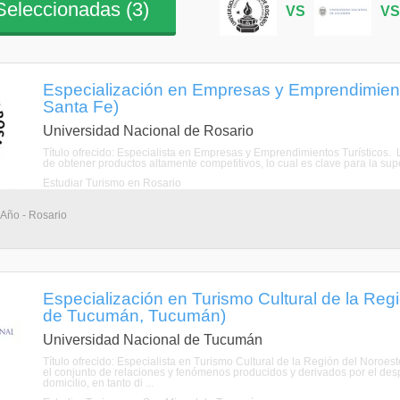
eleccionadas (
3
)
VS
V
Especialización en Empresas y Emprendimiento
Santa Fe)
Universidad Nacional de Rosario
Título ofrecido: Especialista en Empresas y Emprendimientos Turísticos. 
de obtener productos altamente competitivos, lo cual es clave para la su
Estudiar Turismo en Rosario
 Año - Rosario
Especialización en Turismo Cultural de la Re
de Tucumán, Tucumán)
Universidad Nacional de Tucumán
Título ofrecido: Especialista en Turismo Cultural de la Región del Noroe
el conjunto de relaciones y fenómenos producidos y derivados por el de
domicilio, en tanto di ...