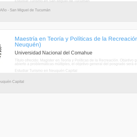
Estudiar Turismo en San Miguel de Tucumán
1 Año - San Miguel de Tucumán
Maestría en Teoría y Políticas de la Recreaci
Neuquén)
Universidad Nacional del Comahue
Título ofrecido: Magister en Teoría y Políticas de la Recreación. Objetivo
abierto a problemáticas múltiples, el objetivo general del posgrado será el
Estudiar Turismo en Neuquén Capital
Neuquén Capital