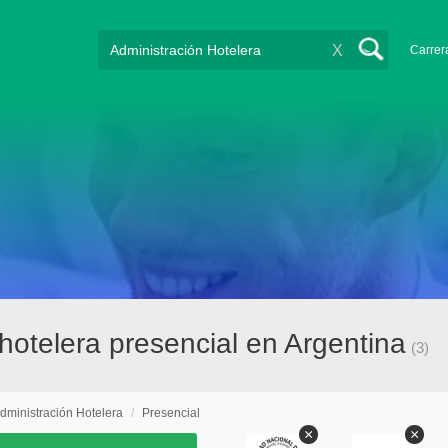
X
Carrer
hotelera presencial en Argentina
(3)
dministración Hotelera
/
Presencial
×
×