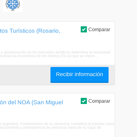
S
Comparar
s Turísticos (Rosario,
La globalización de los mercados turísticos determina la necesidad
pervivencia económica de los mismos Es así que se impon ...
Recibir información
Comparar
gión del NOA (San Miguel
ste argentino. Fundamentos de la carreraSe considera al turismo como
splazamiento y permanencia de personas fuera de su lugar de