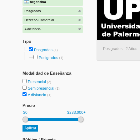
Argentina
Posgrados
Derecho Comercial
A distancia
Tipo
Postgrados - 2 Años -
Posgrados
(1)
Postgrados
(1)
Modalidad de Enseñanza
Presencial
(2)
Semipresencial
(1)
A distancia
(1)
Precio
$0
$233.000+
Pública / Privada