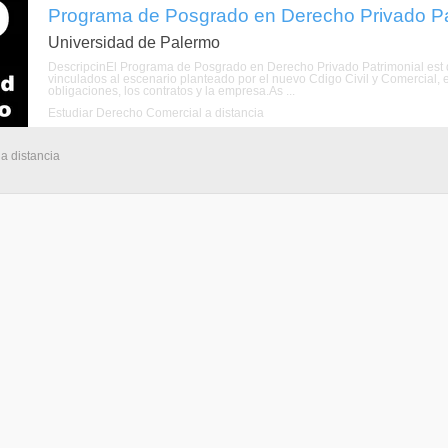
Programa de Posgrado en Derecho Privado Patr
Universidad de Palermo
DescripcinEl Programa de Posgrado en Derecho Privado Patrimonial est d
vinculados al escenario planteado por el nuevo Cdigo Civil y Comercial,
obligaciones, los contratos y la empresa.As ...
Estudiar Derecho Comercial a distancia
 a distancia