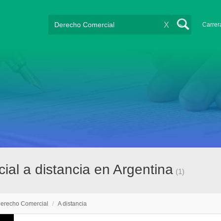
X
Carrer
al a distancia en Argentina
(1)
erecho Comercial
/
A distancia