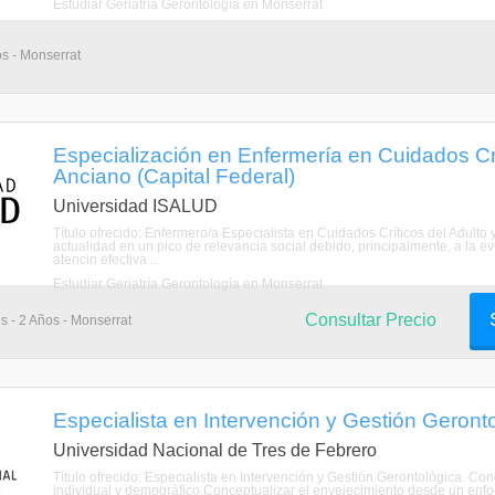
Estudiar Geriatría Gerontología en Monserrat
os - Monserrat
Especialización en Enfermería en Cuidados Crít
Anciano (Capital Federal)
Universidad ISALUD
Título ofrecido: Enfermero/a Especialista en Cuidados Críticos del Adulto
actualidad en un pico de relevancia social debido, principalmente, a la e
atencin efectiva ...
Estudiar Geriatría Gerontología en Monserrat
Consultar Precio
s - 2 Años - Monserrat
Especialista en Intervención y Gestión Geronto
Universidad Nacional de Tres de Febrero
Título ofrecido: Especialista en Intervención y Gestión Gerontológica. C
individual y demográfico.Conceptualizar el envejecimiento desde un enfoqu