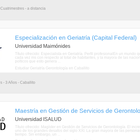
 Cuatrimestres - a distancia
Especialización en Geriatría (Capital Federal)
Universidad Maimónides
Título ofrecido: Especialista en Geriatría. Perfil profesionalEn un mund
cada vez ms con respecto al total de habitantes, y la mayora de las nacio
polticos que esto genera ...
Estudiar Geriatría Gerontología en Caballito
 - 3 Años - Caballito
Maestría en Gestión de Servicios de Gerontolo
Universidad ISALUD
Título ofrecido: Magíster en Gestión de Servicios de Gerontología. El inc
uno de los grandes desafos del siglo XXI. La gran mayora de las perso
tiempo. Sin embargo, un ...