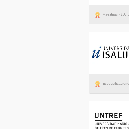
Maestrías - 2 Añ
Especializacione