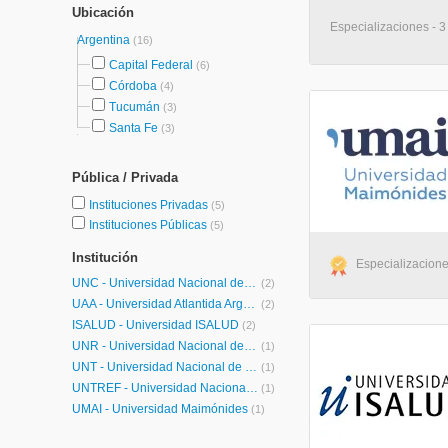
Ubicación
Especializaciones - 3
Argentina
(16)
Capital Federal
(6)
Córdoba
(4)
Tucumán
(3)
Santa Fe
(3)
Pública / Privada
Instituciones Privadas
(5)
Instituciones Públicas
(5)
Institución
Especializaciones
UNC - Universidad Nacional de Córdoba
(2)
UAA - Universidad Atlantida Argentina
(2)
ISALUD - Universidad ISALUD
(2)
UNR - Universidad Nacional de Rosario
(1)
UNT - Universidad Nacional de Tucumán
(1)
UNTREF - Universidad Nacional de Tres de Febrero
(1)
UMAI - Universidad Maimónides
(1)