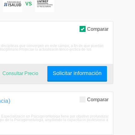
S
VS
Comparar
s disciplinas que convergen en este campo, a fin de que puedan
ciplinario.Propiciar la actualizacin terico-prctica de los
Solicitar información
Consultar Precio
Comparar
cia)
pecializacin en Psicogerontologa tiene por objetivo profundizar
po de la Psicogerontologa, ampliando la capacitacin profesional a