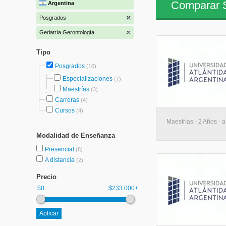
Comparar S
Argentina
Posgrados
Geriatría Gerontología
Tipo
Posgrados
(10)
Especializaciones
(7)
Maestrías
(3)
Carreras
(4)
Cursos
(4)
Maestrías - 2 Años - a
Modalidad de Enseñanza
Presencial
(8)
A distancia
(2)
Precio
$0
$233.000+