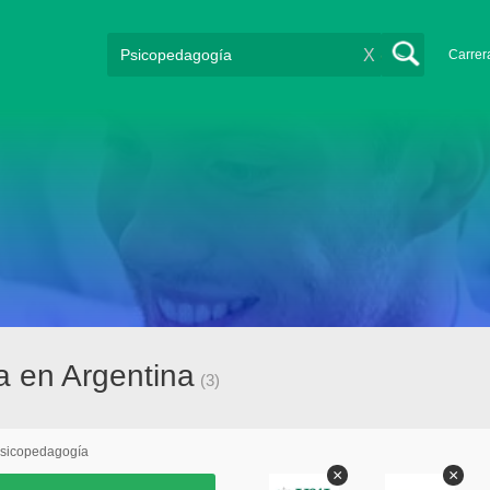
X
Carrer
 en Argentina
(3)
sicopedagogía
×
×