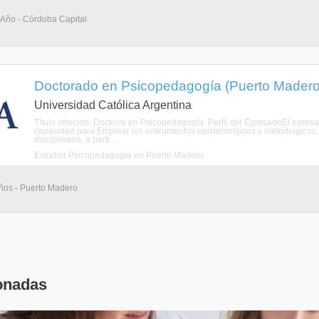
 Año - Córdoba Capital
Doctorado en Psicopedagogía (Puerto Madero,
Universidad Católica Argentina
Título ofrecido: Doctor/a en Psicopedagogía. Perfil del EgresadoEl egre
capacidad para:Emplear los instrumentos epistemolgicos y metodolgicos, q
disciplinaria, a parti ...
Estudiar Psicopedagogía en Puerto Madero
ños - Puerto Madero
onadas