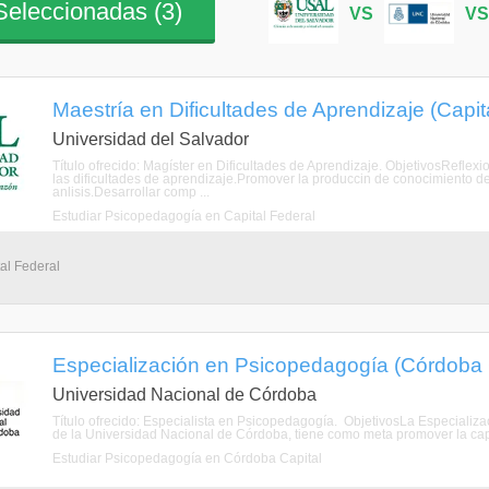
eleccionadas (
3
)
VS
V
Maestría en Dificultades de Aprendizaje (Capit
Universidad del Salvador
Título ofrecido: Magíster en Dificultades de Aprendizaje. ObjetivosReflexi
las dificultades de aprendizaje.Promover la produccin de conocimiento de
anlisis.Desarrollar comp ...
Estudiar Psicopedagogía en Capital Federal
tal Federal
Especialización en Psicopedagogía (Córdoba 
Universidad Nacional de Córdoba
Título ofrecido: Especialista en Psicopedagogía. ObjetivosLa Especializ
de la Universidad Nacional de Córdoba, tiene como meta promover la capa
Estudiar Psicopedagogía en Córdoba Capital