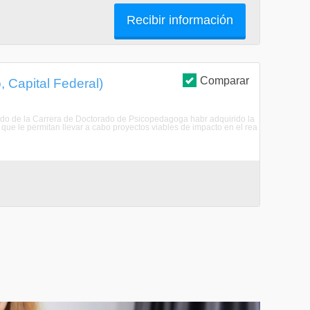
Recibir información
Comparar
 Capital Federal)
sado de la Carrera de Doctorado de Psicopedagoga habr adquirido la
ue le permitan llevar a cabo proyectos viables de impacto en el rea