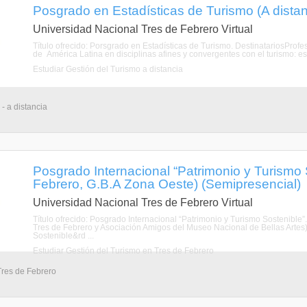
Posgrado en Estadísticas de Turismo (A distan
Universidad Nacional Tres de Febrero Virtual
Título ofrecido: Porsgrado en Estadísticas de Turismo. DestinatariosProfe
de América Latina en disciplinas afines y convergentes con el turismo: est
Estudiar Gestión del Turismo a distancia
- a distancia
Posgrado Internacional “Patrimonio y Turismo 
Febrero, G.B.A Zona Oeste) (Semipresencial)
Universidad Nacional Tres de Febrero Virtual
Título ofrecido: Posgrado Internacional “Patrimonio y Turismo Sostenibl
Tres de Febrero y Asociación Amigos del Museo Nacional de Bellas Artes)
Sostenible&rd ...
Estudiar Gestión del Turismo en Tres de Febrero
Tres de Febrero