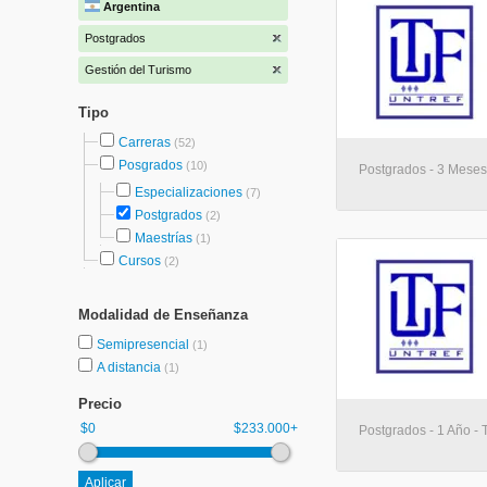
Argentina
Postgrados
Gestión del Turismo
Tipo
Carreras
(52)
Posgrados
(10)
Postgrados - 3 Meses 
Especializaciones
(7)
Postgrados
(2)
Maestrías
(1)
Cursos
(2)
Modalidad de Enseñanza
Semipresencial
(1)
A distancia
(1)
Precio
$0
$233.000+
Postgrados - 1 Año - 