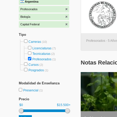
Argentina
Profesorados
Biología
Capital Federal
Tipo
Profesorados - 5 Año
Carreras
(10)
Licenciaturas
(7)
Tecnicaturas
(2)
Profesorados
(1)
Notas Relaci
Cursos
(2)
Posgrados
(1)
Modalidad de Enseñanza
Presencial
(1)
Precio
$0
$15.500+