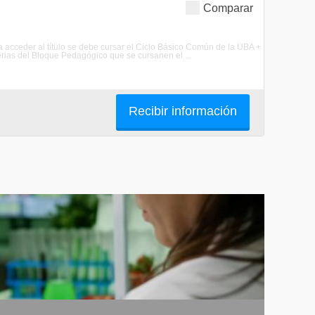
Comparar
a acceder al título se debe cursar el Ciclo Básico Común de la UBA +
rias del Bloque Pedagógico que se cursanen el ...
Recibir información