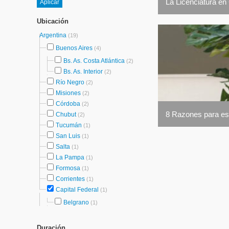
La Licenciatura en
Ubicación
Argentina
(19)
Buenos Aires
(4)
Bs. As. Costa Atlántica
(2)
Bs. As. Interior
(2)
Río Negro
(2)
Misiones
(2)
Córdoba
(2)
8 Razones para est
Chubut
(2)
Tucumán
(1)
San Luis
(1)
Salta
(1)
La Pampa
(1)
Formosa
(1)
Corrientes
(1)
Capital Federal
(1)
Belgrano
(1)
Duración