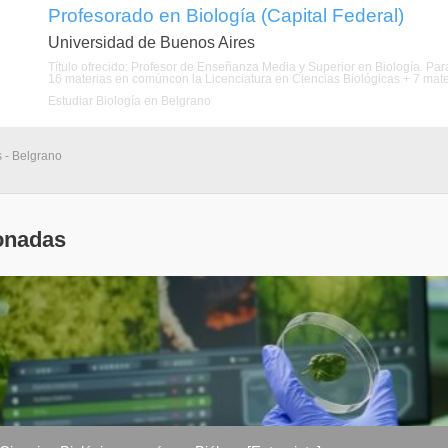
Profesorado en Biología (Capital Federal)
Universidad de Buenos Aires
Título ofrecido: Profesor de Enseñanza Media y Superior en Biología. Par
16 materias en comúncon la Licenciatura en Ciencias Biológicas + 7 mate
Estudiar Biología en Belgrano
s - Belgrano
onadas