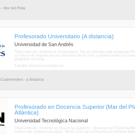
 - Mar del Plata
Profesorado Universitario (A distancia)
Universidad de San Andrés
Título ofrecido: Profesor/a Universitario. Por qu estudiar este posgrado?
un marco de respeto por los derechos de los nios y adolescentes en partic
posgrado est dirig ...
Estudiar Docencia a distancia
Cuatrimestres - a distancia
Profesorado en Docencia Superior (Mar del Pla
Atlántica)
Universidad Tecnológica Nacional
Título ofrecido: Profesor en Docencia Superior. Alcances del TítuloPlanif
niveles del sistema educativo: Tercer Ciclo de la Enseñanza General Bási