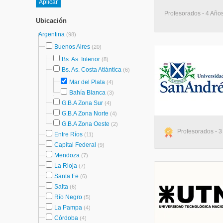
Profesorados - 4 Años
Ubicación
Argentina
(98)
Buenos Aires
(20)
Bs. As. Interior
(8)
Bs. As. Costa Atlántica
(6)
Mar del Plata
(4)
Bahía Blanca
(3)
G.B.A Zona Sur
(4)
G.B.A Zona Norte
(4)
G.B.A Zona Oeste
(2)
Profesorados - 3 
Entre Ríos
(11)
Capital Federal
(9)
Mendoza
(7)
La Rioja
(7)
Santa Fe
(6)
Salta
(6)
Río Negro
(5)
La Pampa
(4)
Córdoba
(4)