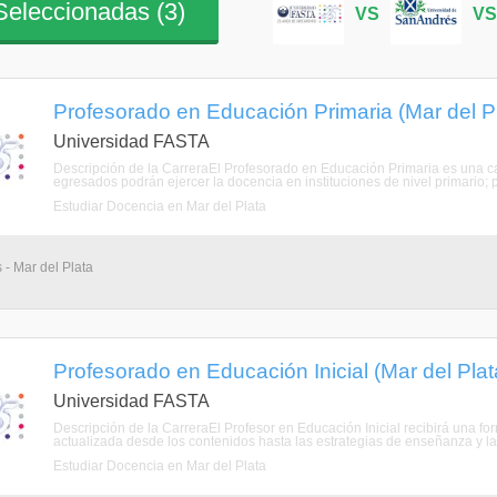
eleccionadas (
3
)
VS
V
Profesorado en Educación Primaria (Mar del P
Universidad FASTA
Descripción de la CarreraEl Profesorado en Educación Primaria es una car
egresados podrán ejercer la docencia en instituciones de nivel primario; pl
Estudiar Docencia en Mar del Plata
 - Mar del Plata
Profesorado en Educación Inicial (Mar del Plat
Universidad FASTA
Descripción de la CarreraEl Profesor en Educación Inicial recibirá una for
actualizada desde los contenidos hasta las estrategias de enseñanza y l
Estudiar Docencia en Mar del Plata