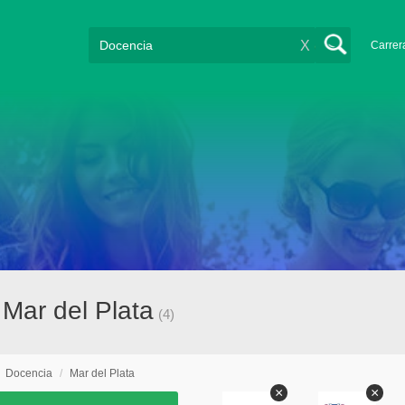
X
Carrer
Mar del Plata
(4)
/
Docencia
/
Mar del Plata
×
×