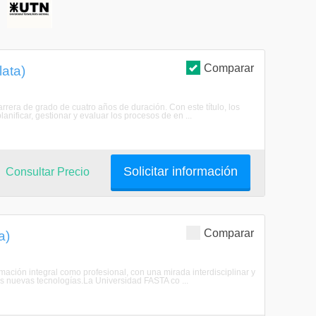
S
Comparar
lata)
rera de grado de cuatro años de duración. Con este título, los
anificar, gestionar y evaluar los procesos de en ...
Solicitar información
Consultar Precio
Comparar
a)
mación integral como profesional, con una mirada interdisciplinar y
as nuevas tecnologías.La Universidad FASTA co ...