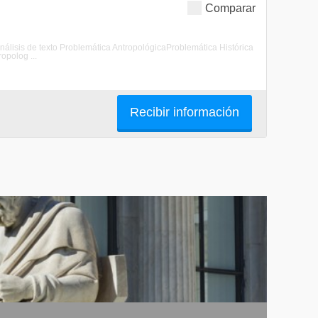
Comparar
Análisis de texto Problemática AntropológicaProblemática Histórica
opolog ...
Recibir información