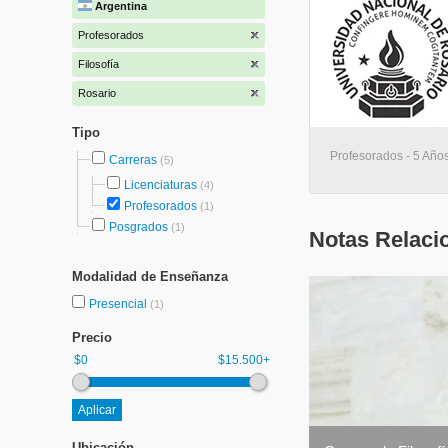
Argentina
Profesorados
Filosofía
Rosario
Tipo
Profesorados - 5 Años
Carreras
(5)
Licenciaturas
(4)
Profesorados
(1)
Posgrados
(1)
Notas Relaci
Modalidad de Enseñanza
Presencial
(1)
Precio
$0
$15.500+
Ubicación