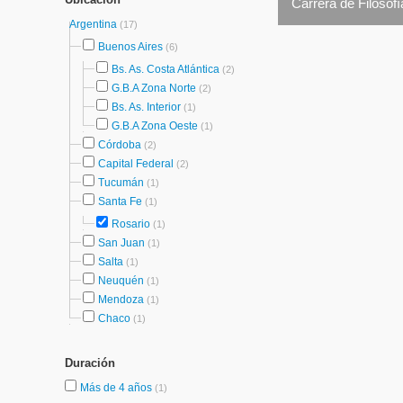
Carrera de Filosof
Argentina
(17)
Buenos Aires
(6)
Bs. As. Costa Atlántica
(2)
G.B.A Zona Norte
(2)
Bs. As. Interior
(1)
G.B.A Zona Oeste
(1)
Córdoba
(2)
Capital Federal
(2)
Tucumán
(1)
Santa Fe
(1)
Rosario
(1)
San Juan
(1)
Salta
(1)
Neuquén
(1)
Mendoza
(1)
Chaco
(1)
Duración
Más de 4 años
(1)