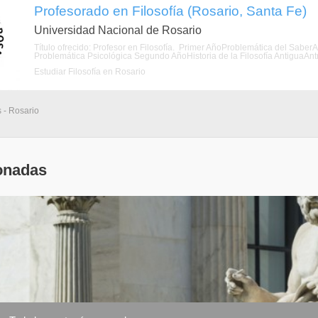
Profesorado en Filosofía (Rosario, Santa Fe)
Universidad Nacional de Rosario
Título ofrecido: Profesor en Filosofía. Primer AñoProblemática del Saber
Problemática Psicológica Segundo AñoHistoria de la Filosofía AntiguaAntr
Estudiar Filosofía en Rosario
 - Rosario
onadas