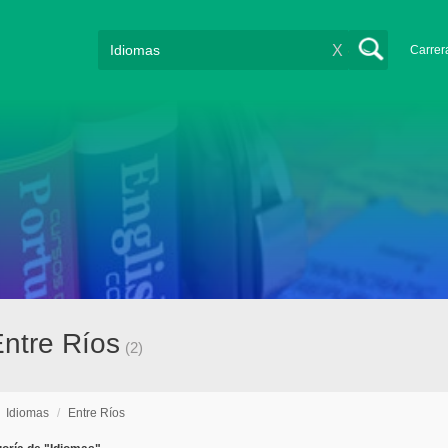
X
Carrer
ntre Ríos
(2)
/
Idiomas
/
Entre Ríos