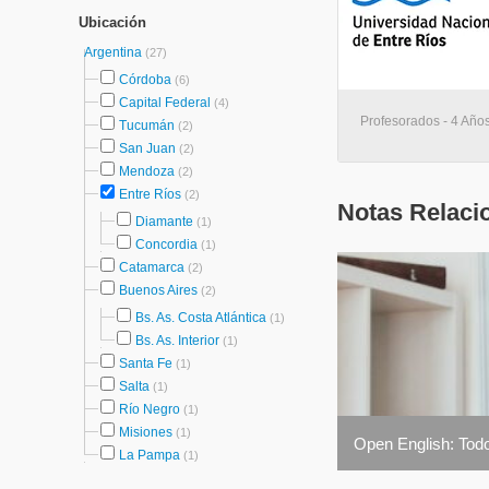
Ubicación
Argentina
(27)
Córdoba
(6)
Capital Federal
(4)
Profesorados - 4 Año
Tucumán
(2)
San Juan
(2)
Mendoza
(2)
Entre Ríos
(2)
Notas Relaci
Diamante
(1)
Concordia
(1)
Catamarca
(2)
Buenos Aires
(2)
Bs. As. Costa Atlántica
(1)
Bs. As. Interior
(1)
Santa Fe
(1)
Salta
(1)
Río Negro
(1)
Misiones
(1)
Open English: Todo
La Pampa
(1)