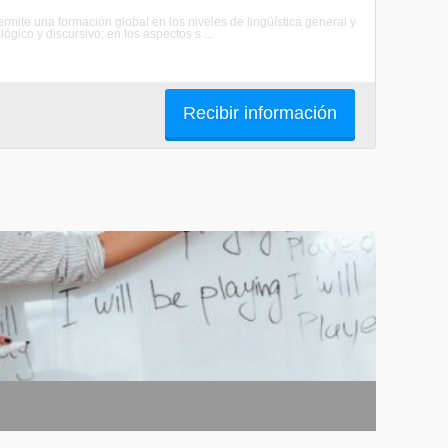
ermite una formación global en los niveles de lingüística general y
ógico y discursivo; en los aspectos s ...
Recibir información