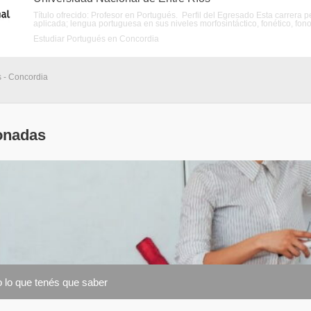
Título ofrecido: Profesor en Portugués. Perfil del Egresado Esta carrera p
aplicada; lengua portuguesa en sus niveles morfosintáctico, fonético, fonol
Estudiar Portugués en Concordia
s - Concordia
onadas
 lo que tenés que saber