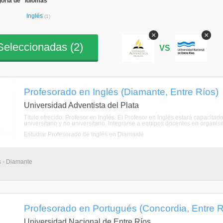
oría de "Idiomas"
Inglés
(1)
×
×
eleccionadas (
2
)
VS
Profesorado en Inglés (Diamante, Entre Ríos)
Universidad Adventista del Plata
Título ofrecido: Profesor en Inglés. El Profesor en Inglés estará capacitad
universitario y no universitario. Integrarse a equipos docentes en organism
Estudiar Profesorado de Inglés en Diamante
s - Diamante
Profesorado en Portugués (Concordia, Entre R
Universidad Nacional de Entre Ríos