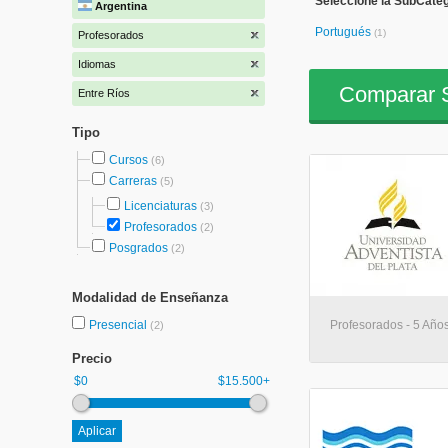
Seleccione la SubCateg
Argentina
Portugués
(1)
Profesorados
Idiomas
Comparar S
Entre Ríos
Tipo
Cursos
(6)
Carreras
(5)
Licenciaturas
(3)
Profesorados
(2)
Posgrados
(2)
Modalidad de Enseñanza
Presencial
Profesorados - 5 Año
(2)
Precio
$0
$15.500+