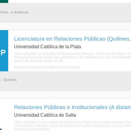
 Años - a distancia
Licenciatura en Relaciones Públicas (Quilmes
Universidad Católica de la Plata
Título ofrecido: Licenciado en Relaciones Públicas. Alcances del Ttulo: 
VirtualesElaborar contenidos atractivos y de calidad para las comunidade
sector de acuerdo al tipo de Or ...
Estudiar Relaciones Públicas en Quilmes
s - Quilmes
Relaciones Públicas e Institucionales (A distan
Universidad Católica de Salta
Título ofrecido: Licenciado/a en Relaciones Públicas e Institucionales. Pe
competente y creativo para interrelacionar a una organizacin con sus div
otras acciones tendien ...