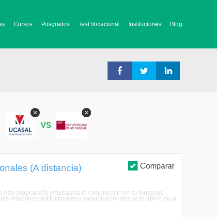
as
Cursos
Posgrados
Test Vocacional
Instituciones
Blog
×
×
S
VS
Comparar
onales (A distancia)
obre este programaTe entusiasma la comunicacin en su forma ms
n, las relaciones institucionales y comunicacionales se te abrirn en la