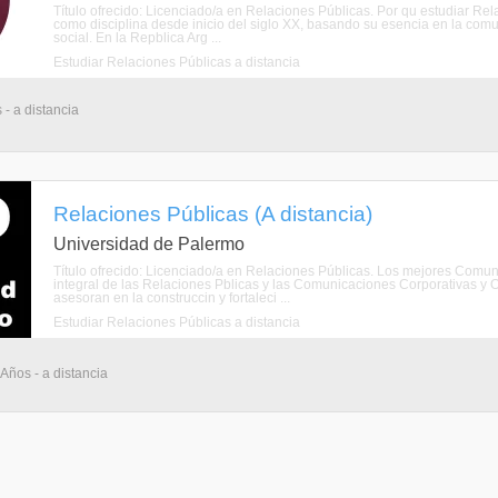
Título ofrecido: Licenciado/a en Relaciones Públicas. Por qu estudiar R
como disciplina desde inicio del siglo XX, basando su esencia en la comuni
social. En la Repblica Arg ...
Estudiar Relaciones Públicas a distancia
 - a distancia
Relaciones Públicas (A distancia)
Universidad de Palermo
Título ofrecido: Licenciado/a en Relaciones Públicas. Los mejores Comu
integral de las Relaciones Pblicas y las Comunicaciones Corporativas y 
asesoran en la construccin y fortaleci ...
Estudiar Relaciones Públicas a distancia
 Años - a distancia