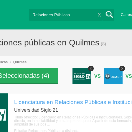
X
Carrer
ciones públicas en Quilmes
(8)
licas
/
Quilmes
×
×
eleccionadas (
4
)
VS
V
Licenciatura en Relaciones Públicas e Instituci
Universidad Siglo 21
Título ofrecido: Licenciado en Relaciones Públicas e Institucionales. S
directa, en la sociabilidad y el trabajo en equipo. A partir de esta formaci
amplitud de sus pos ...
Estudiar Relaciones Públicas a distancia