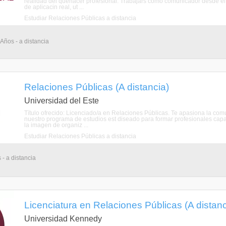
realidad del quehacer profesional. Trabajars como comunicador desde el 
de aplicacin real, ut ...
Estudiar Relaciones Públicas a distancia
 Años - a distancia
Relaciones Públicas (A distancia)
Universidad del Este
Título ofrecido: Licenciado/a en Relaciones Públicas. Te apasiona la com
nuestro programa de estudios est diseado para formar profesionales capac
la imagen de organiz ...
Estudiar Relaciones Públicas a distancia
 - a distancia
Licenciatura en Relaciones Públicas (A distanc
Universidad Kennedy