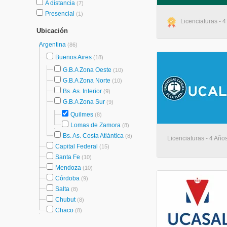
A distancia
(7)
Presencial
(1)
Licenciaturas - 4
Ubicación
Argentina
(86)
Buenos Aires
(18)
G.B.A Zona Oeste
(10)
G.B.A Zona Norte
(10)
Bs. As. Interior
(9)
G.B.A Zona Sur
(9)
Quilmes
(8)
Lomas de Zamora
(8)
Bs. As. Costa Atlántica
(8)
Licenciaturas - 4 Año
Capital Federal
(15)
Santa Fe
(10)
Mendoza
(10)
Córdoba
(9)
Salta
(8)
Chubut
(8)
Chaco
(8)