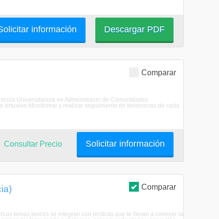
Solicitar información
Descargar PDF
Comparar
Tcnico/a Universitario/a en Administracin de Comunidades
s virtuales.Monitorear y realizar seguimiento de tendencias de cada
Solicitar información
Consultar Precio
Comparar
ia)
Los temas tericos se integran con prcticas que te llevan a conocer la