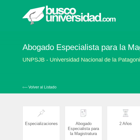
Abogado Especialista para la Mag
UNPSJB - Universidad Nacional de la Patagon
‹— Volver al Listado
Especializaciones
Abogado
2 Años
Especialista para
la Magistratura