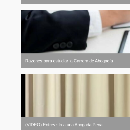
Razones para estudiar la Carrera de Abogacía
(VIDEO) Entrevista a una Abogada Penal