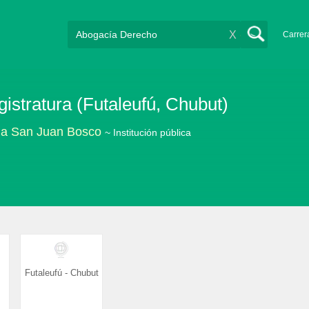
X
Carrer
istratura (Futaleufú, Chubut)
ia San Juan Bosco
~ Institución pública
Futaleufú - Chubut