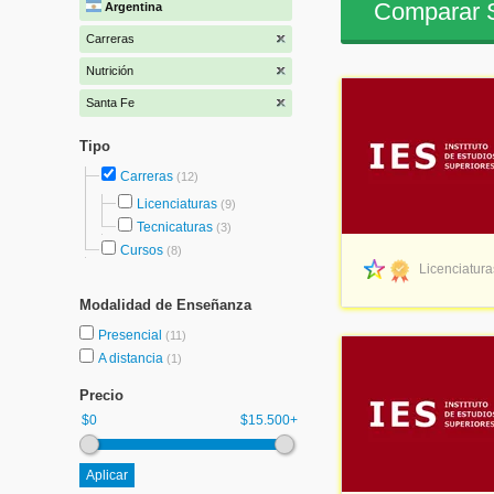
Comparar S
Argentina
Carreras
Nutrición
Santa Fe
Tipo
Carreras
(12)
Licenciaturas
(9)
Tecnicaturas
(3)
Cursos
(8)
Licenciatura
Modalidad de Enseñanza
Presencial
(11)
A distancia
(1)
Precio
$0
$15.500+