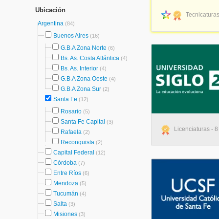
Ubicación
Tecnicaturas
Argentina
(84)
Buenos Aires
(16)
G.B.A Zona Norte
(6)
Bs. As. Costa Atlántica
(4)
Bs. As. Interior
(4)
G.B.A Zona Oeste
(4)
G.B.A Zona Sur
(2)
Santa Fe
(12)
Rosario
(5)
Santa Fe Capital
(3)
Licenciaturas - 
Rafaela
(2)
Reconquista
(2)
Capital Federal
(12)
Córdoba
(7)
Entre Ríos
(6)
Mendoza
(5)
Tucumán
(4)
Salta
(3)
Misiones
(3)