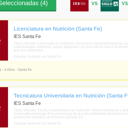
eleccionadas (
4
)
VS
V
Licenciatura en Nutrición (Santa Fe)
IES Santa Fe
Título ofrecido: Licenciado en Nutrición. Descripcin GeneralProgramar, cal
colectividades enfermas, previo diagnstico y/o prescripcin mdica.Determi
que una determina ...
Estudiar Nutrición en Santa Fe
s - 4 Años - Santa Fe
Tecnicatura Universitaria en Nutrición (Santa F
IES Santa Fe
Título ofrecido: Técnico Universitario en Nutrición. Primer AoNutricin y di
humanaBromatologa IPsicosociologa de la nutricinMatemticaIntroduccin a
profesional IOptativa de formacin general 1O ...
Estudiar Nutrición en Santa Fe