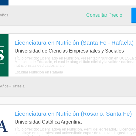
Consultar Precio
 Años
Licenciatura en Nutrición (Santa Fe - Rafaela)
Universidad de Ciencias Empresariales y Sociales
Título ofrecido: Licenciado en Nutrición. PresentacinNutricin en UCESLa 
Ministerio de Educacin, el cual le otorg el ttulo oficial y la validez nacion
nutricionistas dedicados a la p ...
Estudiar Nutrición en Rafaela
 Años - Rafaela
Licenciatura en Nutrición (Rosario, Santa Fe)
Universidad Católica Argentina
Título ofrecido: Licenciado/a en Nutrición. Perfil del egresadoEl Licenciad
constituye en un profesional universitario capaz de realizar diagnstico y e