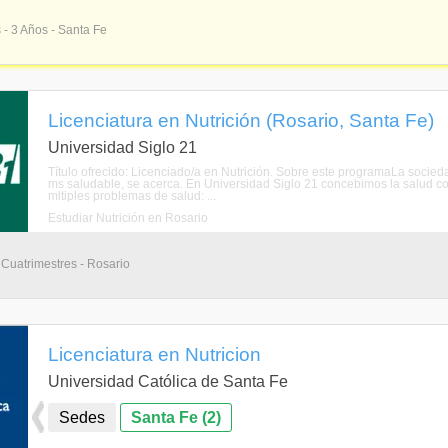
 - 3 Años - Santa Fe
Licenciatura en Nutrición (Rosario, Santa Fe)
Universidad Siglo 21
Título ofrecido: Licenciado/a en Nutrición. Sobre este programaLa socie
ms saludable, se acerca. En Universidad Siglo 21 concebimos la salud c
mltiples problemas de salud: ...
Estudiar Nutrición en Rosario
8 Cuatrimestres - Rosario
Licenciatura en Nutricion
Universidad Católica de Santa Fe
Sedes
Santa Fe (2)