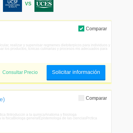
S
VS
Comparar
cular, realizar y supervisar regmenes dietoterpicos para individuos y
nar los productos, tcnicas culinarias y procesos ms adecuados para
Solicitar información
Consultar Precio
Comparar
e)
ettica IIntroduccin a la qumicaAnatoma y fisiologa
 la fsicaBiologa generalEpistemologa de las cienciasPrctica