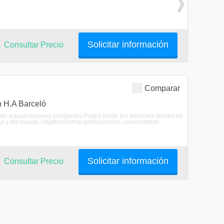
Solicitar información
Consultar Precio
Comparar
n H.A Barceló
con actualizaciones constantes Podes rendir tus exmenes finales en
as y del mundo.ObjetivoFormar profesionales universitarios
Solicitar información
Consultar Precio