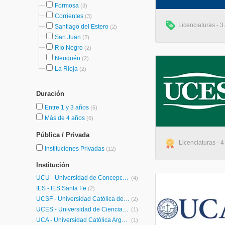
Formosa
(3)
Corrientes
(3)
Licenciaturas - 3
Santiago del Estero
(2)
San Juan
(2)
Río Negro
(2)
Neuquén
(2)
La Rioja
(2)
Duración
Entre 1 y 3 años
(6)
Más de 4 años
(6)
Pública / Privada
Licenciaturas - 4
Instituciones Privadas
(12)
Institución
UCU - Universidad de Concepción del Uruguay
(4)
IES - IES Santa Fe
(2)
UCSF - Universidad Católica de Santa Fe
(2)
UCES - Universidad de Ciencias Empresariales y Sociales
(1)
UCA - Universidad Católica Argentina
(1)