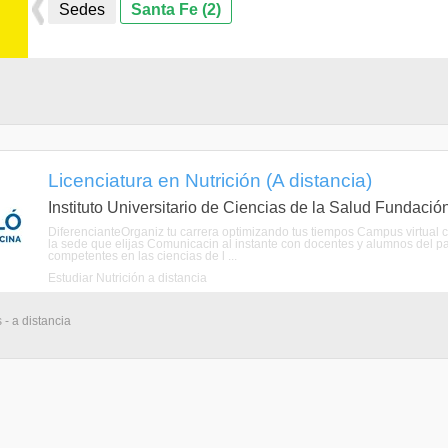
Sedes
Santa Fe (2)
Licenciatura en Nutrición (A distancia)
Instituto Universitario de Ciencias de la Salud Fundació
DiferencianteOrganiz tu carrera optimizando tus tiempos Campus virtual 
la sede que elijas Comunicacin al instante con docentes y alumnos del p
competentes en las ciencias de l ...
Estudiar Nutrición a distancia
 - a distancia