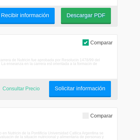
Recibir información
Descargar PDF
Comparar
carrera de Nutricin fue aprobada por Resolucin 1478/99 del
al. La enseanza en la carrera est orientada a la formacin de
Solicitar información
Consultar Precio
Comparar
o en Nutricin de la Pontificia Universidad Catlica Argentina se
valuacin de la situacin nutricional y alimentaria de personas y