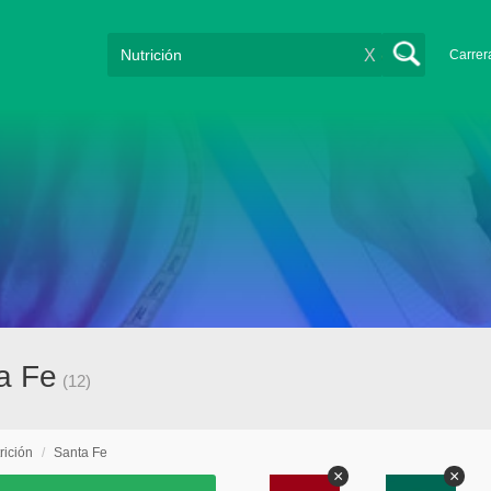
X
Carrer
ta Fe
(12)
rición
/
Santa Fe
×
×