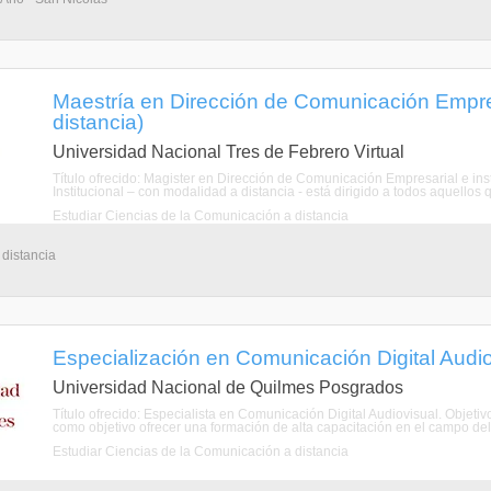
Maestría en Dirección de Comunicación Empresa
distancia)
Universidad Nacional Tres de Febrero Virtual
Título ofrecido: Magister en Dirección de Comunicación Empresarial e in
Institucional – con modalidad a distancia - está dirigido a todos aquellos qu
Estudiar Ciencias de la Comunicación a distancia
 distancia
Especialización en Comunicación Digital Audiov
Universidad Nacional de Quilmes Posgrados
Título ofrecido: Especialista en Comunicación Digital Audiovisual. Objeti
como objetivo ofrecer una formación de alta capacitación en el campo del pe
Estudiar Ciencias de la Comunicación a distancia