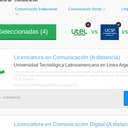
goría de "Comunicación"
Comunicación Institucional
Comunicación Social
Ling
(2)
(4)
×
×
eleccionadas (
4
)
VS
V
Licenciatura en Comunicación (A distancia)
Universidad Tecnológica Latinoamericana en Línea Arge
Llev al mximo tu capacidad creativa, de liderazgo, dominio del lenguaje v
continuo con esta licenciatura que te impulsar a realizar diversos proceso
de la manera ...
Estudiar Comunicación Social a distancia
 - a distancia
Licenciatura en Comunicación Digital (A distan