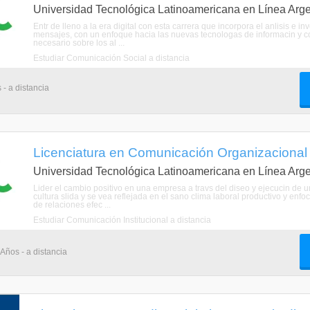
Universidad Tecnológica Latinoamericana en Línea Arge
Entr de lleno a la era digital con esta carrera que incorpora el anlisis e i
mensajes, con un enfoque hacia las nuevas tecnologas de informacin y co
necesario sobre los al ...
Estudiar Comunicación Social a distancia
 - a distancia
Licenciatura en Comunicación Organizacional 
Universidad Tecnológica Latinoamericana en Línea Arge
Lider el cambio positivo en una empresa a travs del diseo y ejecucin de 
cultura slida y se vea reflejada en el sano clima laboral productivo y enf
de relaciones efec ...
Estudiar Comunicación Institucional a distancia
 Años - a distancia