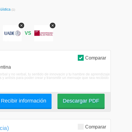
üística
(1)
×
×
S
VS
Comparar
ntina
erbal y no verbal, tu sentido de innovacin y tu hambre de aprendizaje
s y anlisis para poder crear y transmitir un mensaje que sea recibido
Recibir información
Descargar PDF
Comparar
cia)