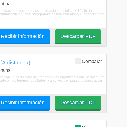
ntina
nvestigacin de los procesos de creacin, transmisin y difusin de
municacin.A su vez, incorporars las herramientas y el conocimiento
Recibir información
Descargar PDF
Comparar
(A distancia)
ntina
una comunicacin clara al interior de una organizacin que permee una
ocado en los buenos resultados, y a su vez, se haga una construccin
Recibir información
Descargar PDF