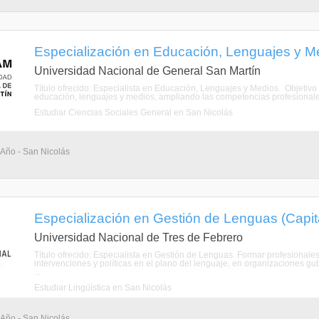
Especialización en Educación, Lenguajes y Me
Universidad Nacional de General San Martín
Título ofrecido: Especialista en Educación, Lenguajes y Medios. Objetivo
educación, lenguajes y medios, ampliando las competencias profesional
Estudiar Ciencias Sociales General en San Nicolás
 Año - San Nicolás
Especialización en Gestión de Lenguas (Capit
Universidad Nacional de Tres de Febrero
Título ofrecido: Especialista en Gestión de Lenguas. Formar profesionales 
intervenciones y políticas en el plano del lenguaje, en organizaciones g
...
Estudiar Lingüística en San Nicolás
 Año - San Nicolás