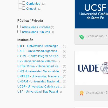
Corrientes
(12)
Chubut
(12)
Pública / Privada
Instituciones Privadas
(9)
Instituciones Públicas
(4)
Licenciaturas - a
Institución
UTEL - Universidad Tecnológica Latinoamericana en Línea Argentina
(3)
UADE - Universidad Argentina de la Empresa
(2)
CICAV - Centro Integral de Capacitación Virtual
(1)
UP - Universidad de Palermo
(1)
UnTref Virtual - Universidad Nacional Tres de Febrero Virtual
(1)
UNQ - Universidad Nacional de Quilmes Posgrados
(1)
UNTREF - Universidad Nacional de Tres de Febrero
(1)
UNSAM - Universidad Nacional de General San Martín
(1)
UCSF - Universidad Católica de Santa Fe
(1)
UBP - Universidad Blas Pascal
(1)
Licenciaturas - 2