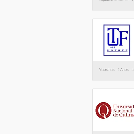
Maestrías - 2 Años - a