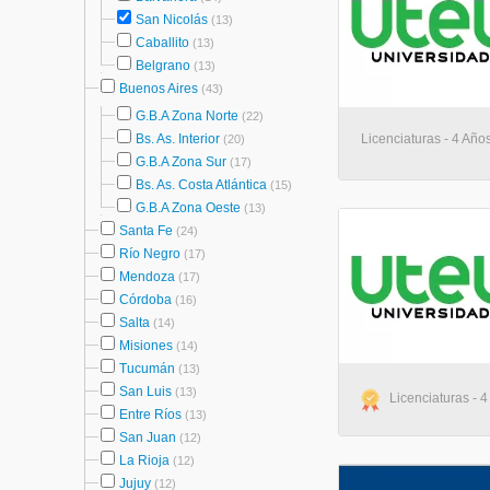
San Nicolás
(13)
Caballito
(13)
Belgrano
(13)
Buenos Aires
(43)
G.B.A Zona Norte
(22)
Bs. As. Interior
Licenciaturas - 4 Años
(20)
G.B.A Zona Sur
(17)
Bs. As. Costa Atlántica
(15)
G.B.A Zona Oeste
(13)
Santa Fe
(24)
Río Negro
(17)
Mendoza
(17)
Córdoba
(16)
Salta
(14)
Misiones
(14)
Tucumán
(13)
San Luis
(13)
Licenciaturas - 4
Entre Ríos
(13)
San Juan
(12)
La Rioja
(12)
Jujuy
(12)