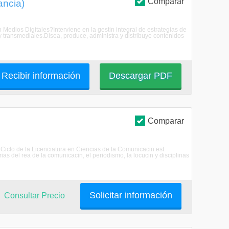
Comparar
ancia)
 Medios Digitales?Interviene en la gestin integral de estrategias de
y transmediales.Disea, produce, administra y distribuye contenidos
Recibir información
Descargar PDF
Comparar
 Ciclo de la Licenciatura en Ciencias de la Comunicacin est
rias del rea de la comunicacin, el periodismo, la locucin y disciplinas
Solicitar información
Consultar Precio