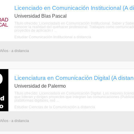
Licenciado en Comunicación Institucional (A di
Universidad Blas Pascal
Título ofrecido: Licenciada/o en Comunicación Institucional. Saber y Sabe
conocer la realidad del quehacer profesional. Trabajars como comunicado
proyectos de aplicacin r ...
Estudiar Comunicación Institucional a distancia
 Años - a distancia
Licenciatura en Comunicación Digital (A distan
Universidad de Palermo
Título ofrecido: Licenciado/a en Comunicación Digital. Los mejores lice
que lideran y dirigen proyectos que integran las comunicaciones (Publici
plataformas digitales, red ...
Estudiar Ciencias de la Comunicación a distancia
 Años - a distancia