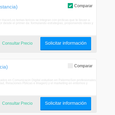
Comparar
stancia)
r HacerLos temas tericos se integran con prcticas que te llevan a
r desde el primer da: formulando estrategias, proponiendo ideas y
Solicitar información
Consultar Precio
Comparar
cia)
nciados en Comunicacin Digital estudian en PalermoSon profesionales
dad, Relaciones Pblicas e Imagen) y el marketing en entornos y
Solicitar información
Consultar Precio