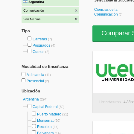
Seleccione la SubCate
Argentina
Ciencias de la
Comunicación
Comunicación
(5)
San Nicolás
Tipo
Comparar S
Carreras
(7)
Posgrados
(4)
Cursos
(2)
Modalidad de Enseñanza
A distancia
(11)
Presencial
(2)
Ubicación
Argentina
(294)
Licenciaturas - 4 Años
Capital Federal
(50)
Puerto Madero
(21)
Monserrat
(20)
Recoleta
(14)
Balvanera
(14)