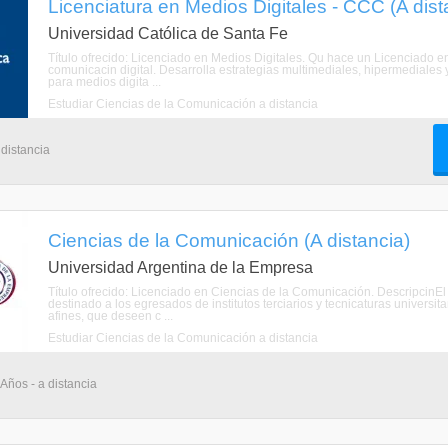
Licenciatura en Medios Digitales - CCC (A dist
Universidad Católica de Santa Fe
Título ofrecido: Licenciado en Medios Digitales. Qu hace un Licenciado en
comunicacin digital. Desarrolla estrategias multimediales, hipermediales 
para medios digita ...
Estudiar Ciencias de la Comunicación a distancia
 distancia
Ciencias de la Comunicación (A distancia)
Universidad Argentina de la Empresa
Título ofrecido: Licenciado en Ciencias de la Comunicación. DescripcinEl
destinado a los egresados de institutos terciarios y tecnicaturas universita
afines, que deseen c ...
Estudiar Ciencias de la Comunicación a distancia
 Años - a distancia