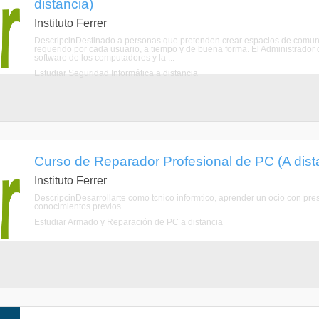
distancia)
Instituto Ferrer
DescripcinDestinado a personas que pretenden crear espacios de comunic
requerido por cada usuario, a tiempo y de buena forma. El Administrador
software de los computadores y la ...
Estudiar Seguridad Informática a distancia
Curso de Reparador Profesional de PC (A dist
Instituto Ferrer
DescripcinDesarrollarte como tcnico informtico, aprender un ocio con pres
conocimientos previos.
Estudiar Armado y Reparación de PC a distancia