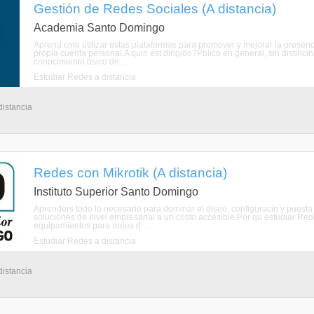
Gestión de Redes Sociales (A distancia)
Academia Santo Domingo
Aprend cmo utilizar estas plataformas para promover y mejorar la presenci
propia cuenta personal.A quin est dirigido?Pblico en general, sin distinc
conocimiento bsico de ...
Estudiar Redes a distancia
distancia
Redes con Mikrotik (A distancia)
Instituto Superior Santo Domingo
Aprenders todo lo necesario para dominar el diseo, configuracin y puest
soluciones de nivel empresarial a un costo accesible.Por qu estudiar Red
equipamientos para redes d ...
Estudiar Redes a distancia
distancia