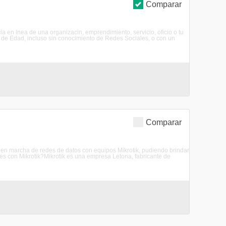
Comparar
a en lnea de una organizacin, emprendimiento, servicio, oficio o tu
in de Edad, incluso sin conocimiento de Redes Sociales, o con un
Comparar
a en marcha de redes de datos con equipos Mikrotik, pudiendo brindar
es con Mikrotik?Mikrotik es una empresa Letona, fabricante de