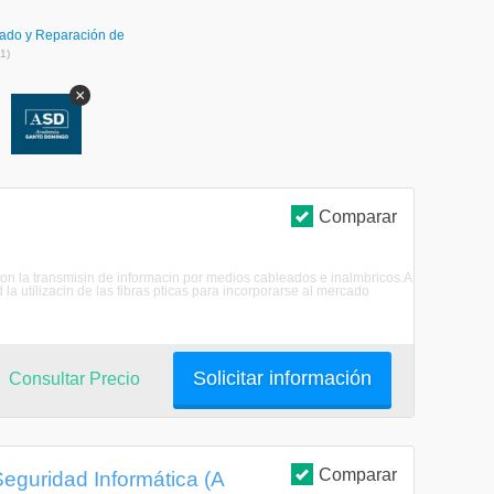
ado y Reparación de
(1)
×
S
Comparar
on la transmisin de informacin por medios cableados e inalmbricos.A
a utilizacin de las fibras pticas para incorporarse al mercado
Solicitar información
Consultar Precio
Comparar
eguridad Informática (A