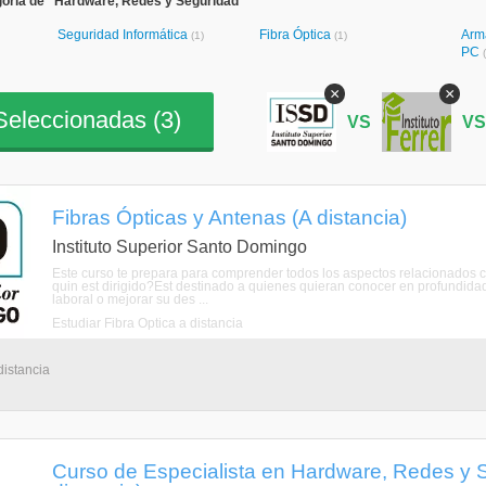
goría de "Hardware, Redes y Seguridad"
Seguridad Informática
Fibra Óptica
Arm
(1)
(1)
PC
×
×
eleccionadas (
3
)
VS
V
Fibras Ópticas y Antenas (A distancia)
Instituto Superior Santo Domingo
Este curso te prepara para comprender todos los aspectos relacionados c
quin est dirigido?Est destinado a quienes quieran conocer en profundidad l
laboral o mejorar su des ...
Estudiar Fibra Óptica a distancia
distancia
Curso de Especialista en Hardware, Redes y S