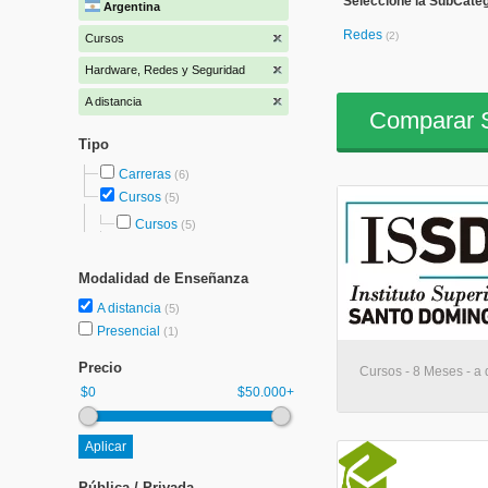
Seleccione la SubCate
Argentina
Redes
(2)
Cursos
Hardware, Redes y Seguridad
A distancia
Comparar S
Tipo
Carreras
(6)
Cursos
(5)
Cursos
(5)
Modalidad de Enseñanza
A distancia
(5)
Presencial
(1)
Precio
Cursos - 8 Meses - a 
$0
$50.000+
Pública / Privada