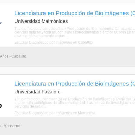
Licenciatura en Producción de Bioimágenes (C
Universidad Maimónides
Título ofrecido: Licenciado/a en Producción de Bioimágenes. Caracterstic
ciencias mdicas y tcnicas, con slidos conocimientos cientficos.Como Li
estars profesionalmente capac ...
Estudiar Diagnóstico por Imágenes en Caballito
 Años - Caballito
Licenciatura en Producción de Bioimágenes (C
Universidad Favaloro
Título ofrecido: Licenciado(a) en Producción de Bioimágenes. Perfil del 
tratamiento radiolgicos de alta complejidad. Las tcnicas de investigacin c
servicios de radio ...
Estudiar Diagnóstico por Imágenes en Monserrat
s - Monserrat