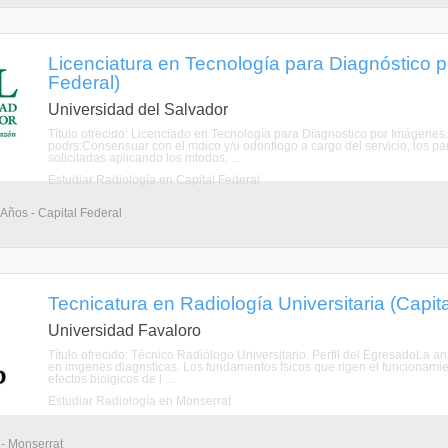
Licenciatura en Tecnología para Diagnóstico 
Federal)
Universidad del Salvador
Título ofrecido: Licenciado en Tecnología para Diagnostico por Imágenes
podrs:Consensuar con el mdico y/u odontlogo a cargo del servicio, los p
solicitadas aplicando los mtodos, ...
Estudiar Radiología en Capital Federal
 Años - Capital Federal
Tecnicatura en Radiología Universitaria (Capita
Universidad Favaloro
Título ofrecido: Técnico Radiólogo Universitario. Perfil del EgresadoLa a
en imgenes diagnsticas. Los fundamentos fsicos que rigen el funcionamien
efectos biolgicos de l ...
Estudiar Radiología en Monserrat
 - Monserrat