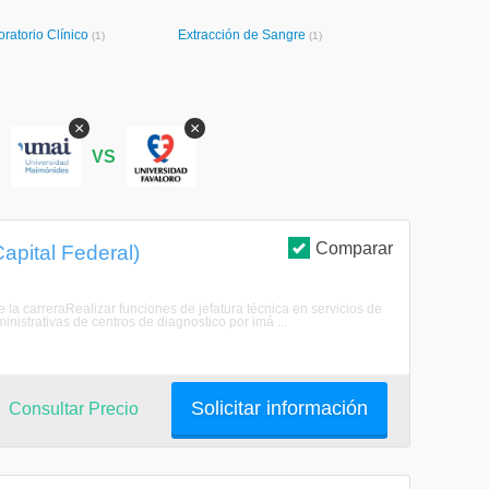
ratorio Clínico
Extracción de Sangre
(1)
(1)
×
×
S
VS
Comparar
apital Federal)
la carreraRealizar funciones de jefatura técnica en servicios de
inistrativas de centros de diagnostico por imá ...
Solicitar información
Consultar Precio