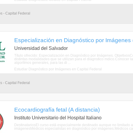
s - Capital Federal
Especialización en Diagnóstico por Imágenes (
Universidad del Salvador
Título ofrecido: Especialización en Diagnóstico por Imágenes. Objetivos
distintas modalidades que se utilizan para el diagnstico mdico.Conocer la
algoritmos generales, para las di ...
Estudiar Diagnóstico por Imágenes en Capital Federal
s - Capital Federal
Ecocardiografía fetal (A distancia)
Instituto Universitario del Hospital Italiano
DestinatariosEl curso está especialmente destinado aunque no limitado a
imágenesMédicos especialistas en diagnóstico por imágenes.Médicos card