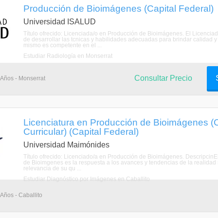
Producción de Bioimágenes (Capital Federal)
Universidad ISALUD
Título ofrecido: Licenciada/o en Producción de Bioimágenes. El Licencia
de desarrollar las tcnicas y habilidades adecuadas para brindar calidad y
mismo es competente en el ...
Estudiar Radiología en Monserrat
Consultar Precio
2 Años - Monserrat
Licenciatura en Producción de Bioimágenes (
Curricular) (Capital Federal)
Universidad Maimónides
Título ofrecido: Licenciado/a en Producción de Bioimágenes. DescripcinEl
de Bioimgenes es la respuesta a los avances y tendencias de la realidad 
relevancia de su qu ...
Estudiar Diagnóstico por Imágenes en Caballito
 Años - Caballito