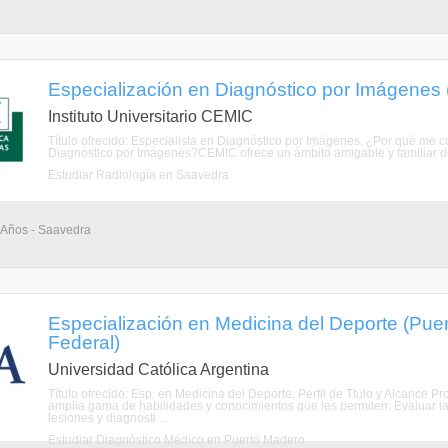
Especialización en Diagnóstico por Imágenes (
Instituto Universitario CEMIC
Título ofrecido: Especialista en Diagnóstico por Imágenes. ¿Por qué me
Diagnóstico por Imágenes?CEMIC ofrece un ámbito amigable y familiar d
Estudiar Radiología en Saavedra
4 Años - Saavedra
Especialización en Medicina del Deporte (Puer
Federal)
Universidad Católica Argentina
Título ofrecido: Esp. en Medicina del Deporte. Perfil de Ttulo y Alcance P
amplia gama de habilidades y conocimientos que les permiten: Evaluar la a
lesiones y diagnosti ...
Estudiar Diagnóstico Médico en Puerto Madero