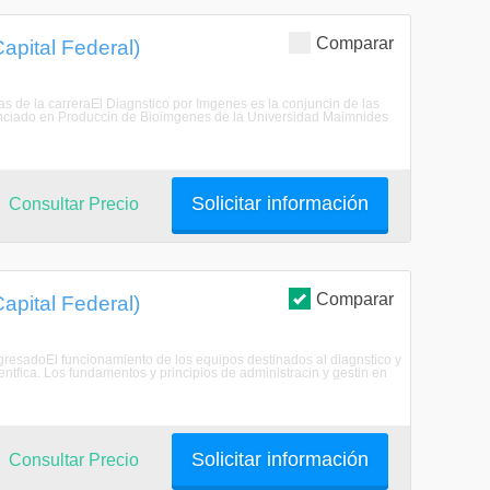
Comparar
apital Federal)
as de la carreraEl Diagnstico por Imgenes es la conjuncin de las
cenciado en Produccin de Bioimgenes de la Universidad Maimnides
Solicitar información
Consultar Precio
Comparar
apital Federal)
EgresadoEl funcionamiento de los equipos destinados al diagnstico y
ientfica. Los fundamentos y principios de administracin y gestin en
Solicitar información
Consultar Precio