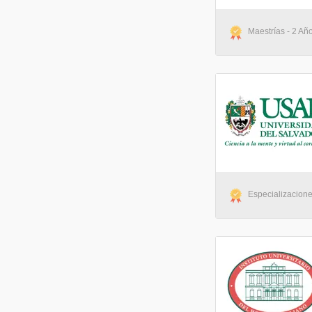
Maestrías - 2 Año
Especializacione