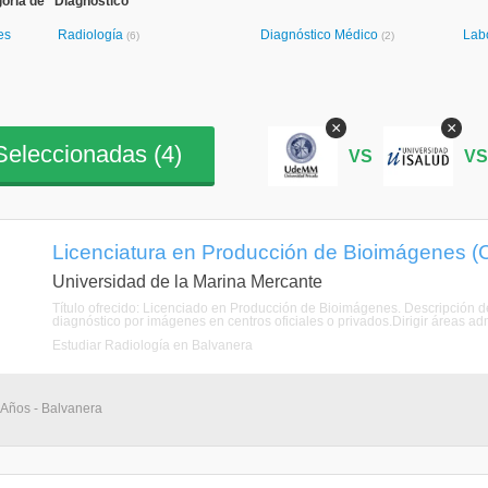
oría de "Diagnóstico"
es
Radiología
Diagnóstico Médico
Labo
(6)
(2)
×
×
eleccionadas (
4
)
VS
V
Licenciatura en Producción de Bioimágenes (C
Universidad de la Marina Mercante
Título ofrecido: Licenciado en Producción de Bioimágenes. Descripción de 
diagnóstico por imágenes en centros oficiales o privados.Dirigir áreas adm
Estudiar Radiología en Balvanera
4 Años - Balvanera