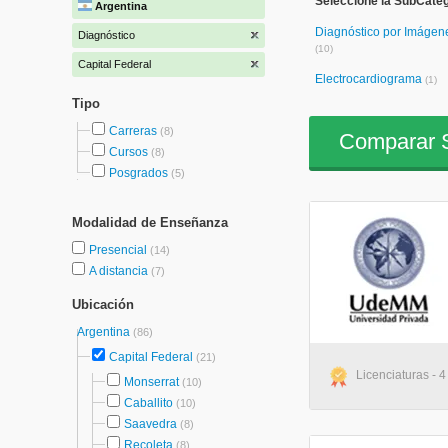
Seleccione la SubCateg
Argentina
Diagnóstico por Imágen
Diagnóstico
(10)
Capital Federal
Electrocardiograma
(1)
Tipo
Carreras
(8)
Comparar S
Cursos
(8)
Posgrados
(5)
Modalidad de Enseñanza
Presencial
(14)
A distancia
(7)
Ubicación
Argentina
(86)
Capital Federal
(21)
Licenciaturas - 
Monserrat
(10)
Caballito
(10)
Saavedra
(8)
Recoleta
(8)