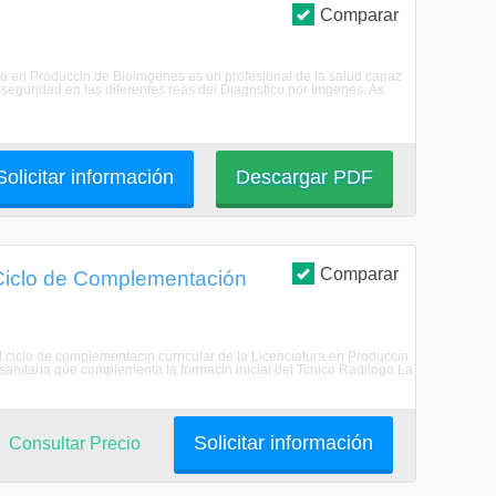
Comparar
do en Produccin de Bioimgenes es un profesional de la salud capaz
 seguridad en las diferentes reas del Diagnstico por Imgenes. As
Solicitar información
Descargar PDF
Comparar
Ciclo de Complementación
 ciclo de complementacin curricular de la Licenciatura en Produccin
sanitaria que complementa la formacin inicial del Tcnico Radilogo.La
Solicitar información
Consultar Precio