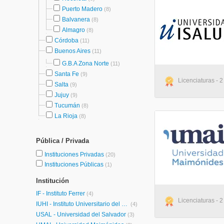
Puerto Madero
(8)
Balvanera
(8)
Almagro
(8)
Córdoba
(11)
Buenos Aires
(11)
G.B.A Zona Norte
(11)
Santa Fe
(9)
Licenciaturas - 
Salta
(9)
Jujuy
(9)
Tucumán
(8)
La Rioja
(8)
Pública / Privada
Instituciones Privadas
(20)
Instituciones Públicas
(1)
Institución
IF - Instituto Ferrer
(4)
Licenciaturas - 2
IUHI - Instituto Universitario del Hospital Italiano
(4)
USAL - Universidad del Salvador
(3)