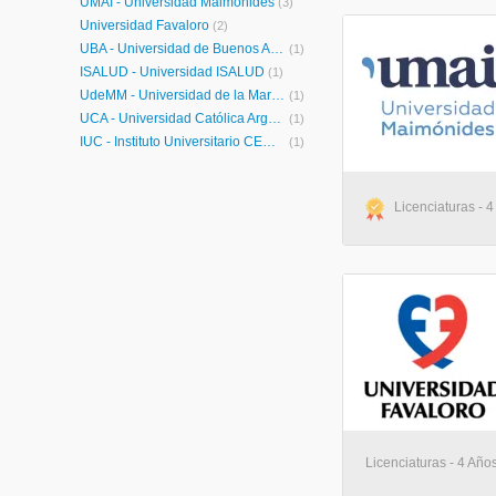
UMAI - Universidad Maimónides
(3)
Universidad Favaloro
(2)
UBA - Universidad de Buenos Aires
(1)
ISALUD - Universidad ISALUD
(1)
UdeMM - Universidad de la Marina Mercante
(1)
UCA - Universidad Católica Argentina
(1)
IUC - Instituto Universitario CEMIC
(1)
Licenciaturas - 4
Licenciaturas - 4 Año