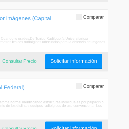
Comparar
por Imágenes (Capital
. Cuando te grades:De Tcnico Radilogo /a Universitario/a
armetros tcnicos radiolgicos adecuados para la obtencin de imgenes
Solicitar información
Consultar Precio
Comparar
l Federal)
natoma normal identificando estructuras individuales por palpacin o
to de los distintos equipos radiolgicos de uso convencional. Los
Solicitar información
Consultar Precio