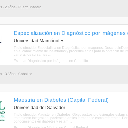
s - 2 Años - Puerto Madero
Especialización en Diagnóstico por imágenes (
Universidad Maimónides
Título ofrecido: Especialista en Diagnóstico por Imágenes. DescripcinD
en el conocimiento de los mtodos y procedimientos para la obtencin de img
carrera, los cursantes ...
Estudiar Diagnóstico por Imágenes en Caballito
 - 3 Años - Caballito
Maestría en Diabetes (Capital Federal)
Universidad del Salvador
Título ofrecido: Magíster en Diabetes. ObjetivosLos profesionales estarn c
tratamiento integral del paciente diabtico formndose como referentes. P
conocimientos en diabetes y estarn ...
Estudiar Diagnóstico Médico en Capital Federal