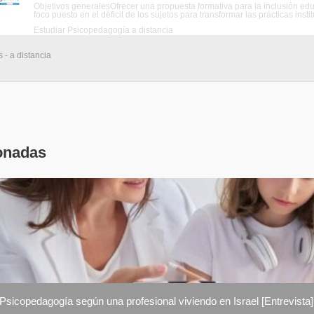
Objetivos generalesOfrecer una propuesta formativa para la inclusión edu
foco puesto en el déficit de los sujetos para transformar las prácticas insti
Estudiar Psicopedagogía a distancia
- a distancia
onadas
 Psicopedagogía según una profesional viviendo en Israel [Entrevista]