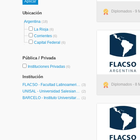
Diplomados - 9 M
Ubicación
Argentina
(18)
La Rioja
(6)
Corrientes
(6)
Capital Federal
(6)
Pública / Privada
Instituciones Privadas
(6)
Institución
Diplomados - 8 M
FLACSO - Facultad Latinoamericana de Ciencias Sociales
(3)
UNISAL - Universidad Salesiana Argentina
(2)
BARCELÓ - Instituto Universitario de Ciencias de la Salud Fundación H.A Barceló
(1)