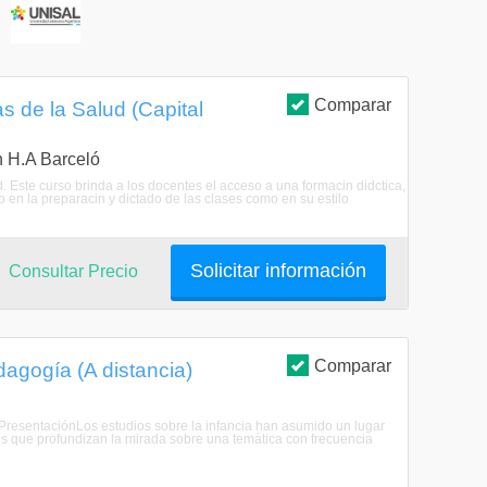
S
Comparar
s de la Salud (Capital
n H.A Barceló
. Este curso brinda a los docentes el acceso a una formacin didctica,
o en la preparacin y dictado de las clases como en su estilo
Solicitar información
Consultar Precio
Comparar
agogía (A distancia)
 PresentaciónLos estudios sobre la infancia han asumido un lugar
tes que profundizan la mirada sobre una temática con frecuencia