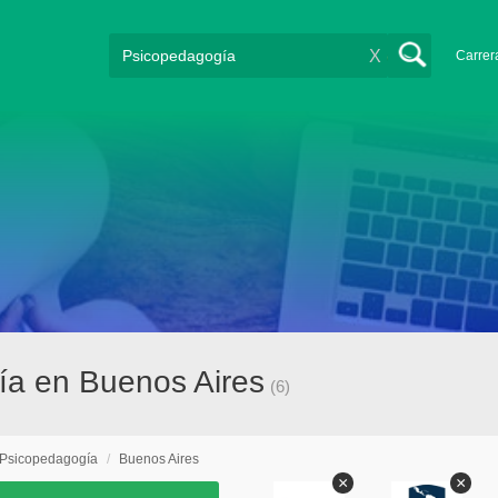
X
Carrer
ía en Buenos Aires
(6)
Psicopedagogía
/
Buenos Aires
×
×