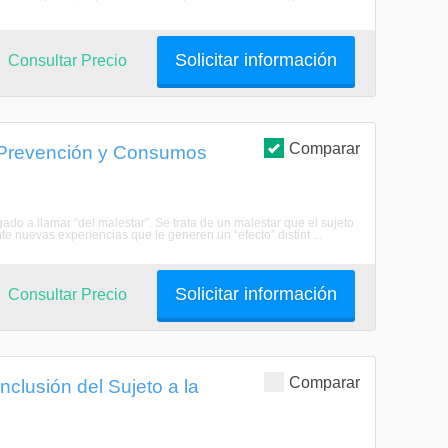
Solicitar información
Consultar Precio
Comparar
a Prevención y Consumos
do a llamar “del malestar”. Se trata de un malestar que el sujeto
uevas experiencias que le generen un “efecto” distint ...
Solicitar información
Consultar Precio
Comparar
nclusión del Sujeto a la