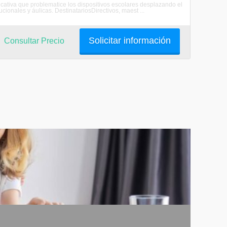
cativa que problematice los dispositivos escolares desplazando el
tucionales y áulicas. DestinatariosDirectivos, maest ...
Solicitar información
Consultar Precio