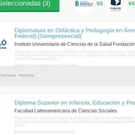
eleccionadas (
3
)
VS
V
Diplomatura en Didáctica y Pedagogía en Área
Federal) (Semipresencial)
Instituto Universitario de Ciencias de la Salud Fundació
Título ofrecido: Diplomado en Didáctica y Pedagogía en Áreas de la Salud
brindando instrumentos y entornos tericos actualizados que orientan, tant
personal.FundamentosEn t ...
Estudiar Psicopedagogía en Recoleta
 Semanas - Recoleta
Diploma Superior en Infancia, Educación y Ped
Facultad Latinoamericana de Ciencias Sociales
Título ofrecido: Diplomado Superior en Infancia, Educación y Pedagogía.
relevante en las ciencias sociales. Son múltiples las perspectivas recien
banali ...
Estudiar Psicopedagogía a distancia