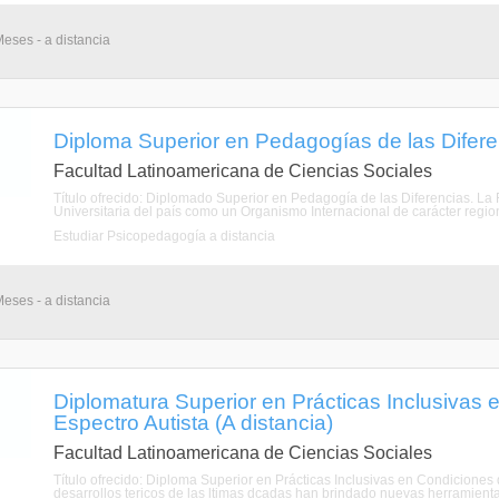
eses - a distancia
Diploma Superior en Pedagogías de las Diferen
Facultad Latinoamericana de Ciencias Sociales
Título ofrecido: Diplomado Superior en Pedagogía de las Diferencias. L
Universitaria del país como un Organismo Internacional de carácter regiona
Estudiar Psicopedagogía a distancia
eses - a distancia
Diplomatura Superior en Prácticas Inclusivas 
Espectro Autista (A distancia)
Facultad Latinoamericana de Ciencias Sociales
Título ofrecido: Diploma Superior en Prácticas Inclusivas en Condiciones de
desarrollos tericos de las ltimas dcadas han brindado nuevas herramientas