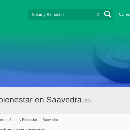
X
Carrer
 bienestar en Saavedra
(23)
nes
/
Salud y Bienestar
/
Saavedra