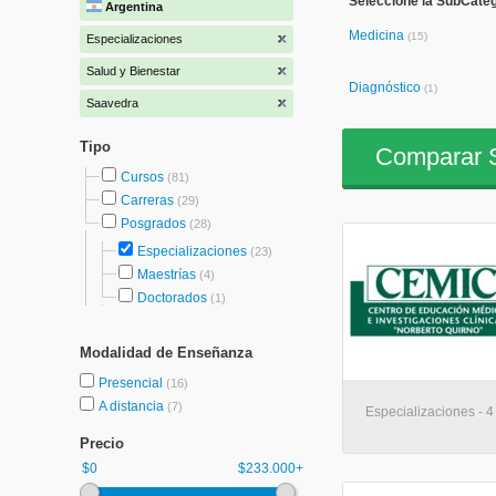
Seleccione la SubCateg
Argentina
Medicina
(15)
Especializaciones
Salud y Bienestar
Diagnóstico
(1)
Saavedra
Tipo
Comparar S
Cursos
(81)
Carreras
(29)
Posgrados
(28)
Especializaciones
(23)
Maestrías
(4)
Doctorados
(1)
Modalidad de Enseñanza
Presencial
(16)
A distancia
(7)
Especializaciones - 
Precio
$0
$233.000+