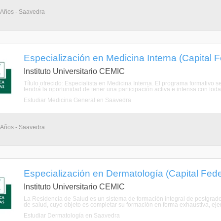
4 Años - Saavedra
Especialización en Medicina Interna (Capital F
Instituto Universitario CEMIC
Título ofrecido: Especialista en Medicina Interna. El programa formativo s
tendrá la oportunidad de tener una participación activa e intensa con todas
Estudiar Medicina General en Saavedra
4 Años - Saavedra
Especialización en Dermatología (Capital Fede
Instituto Universitario CEMIC
La Residencia de Salud es un sistema de formación integral de postgrado 
de salud, cuyo objeto es completar su formación en forma exhaustiva, ejer
Estudiar Dermatología en Saavedra