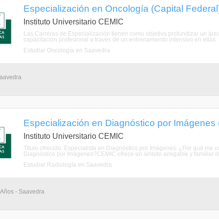
Especialización en Oncología (Capital Federal
Instituto Universitario CEMIC
Las Carreras de Especialización tienen como objetivo profundizar un áre
capacitación profesional a través de un entrenamiento intensivo en ellas. 
Estudiar Oncología en Saavedra
Saavedra
Especialización en Diagnóstico por Imágenes (
Instituto Universitario CEMIC
Título ofrecido: Especialista en Diagnóstico por Imágenes. ¿Por qué me
Diagnóstico por Imágenes?CEMIC ofrece un ámbito amigable y familiar d
Estudiar Radiología en Saavedra
4 Años - Saavedra