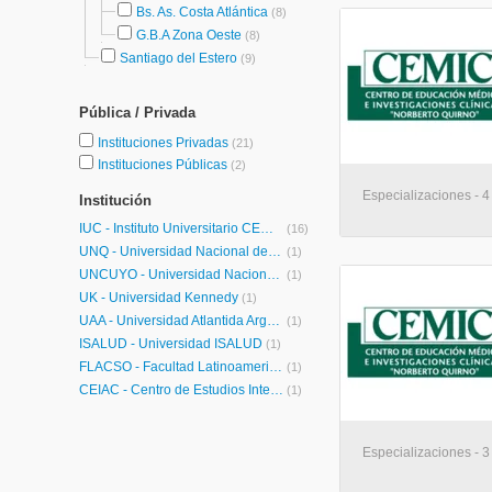
Bs. As. Costa Atlántica
(8)
G.B.A Zona Oeste
(8)
Santiago del Estero
(9)
Pública / Privada
Instituciones Privadas
(21)
Instituciones Públicas
(2)
Especializaciones - 
Institución
IUC - Instituto Universitario CEMIC
(16)
UNQ - Universidad Nacional de Quilmes Posgrados
(1)
UNCUYO - Universidad Nacional de Cuyo
(1)
UK - Universidad Kennedy
(1)
UAA - Universidad Atlantida Argentina
(1)
ISALUD - Universidad ISALUD
(1)
FLACSO - Facultad Latinoamericana de Ciencias Sociales
(1)
CEIAC - Centro de Estudios Interdisciplinarios para el Aprendizaje y la Comunicación
(1)
Especializaciones - 