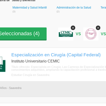
oría de "Salud y Bienestar"
Maternidad y Salud Infantil
Administración de la Salud
Tera
(3)
(2)
×
×
eleccionadas (
4
)
VS
V
Especialización en Cirugía (Capital Federal)
Instituto Universitario CEMIC
Título ofrecido: Especialista en Cirugía. Las Carreras de Especialización 
conocimientos adquiridos, ampliando la capacitación profesional a través 
Estudiar Cirugía en Saavedra
4 Años - Saavedra