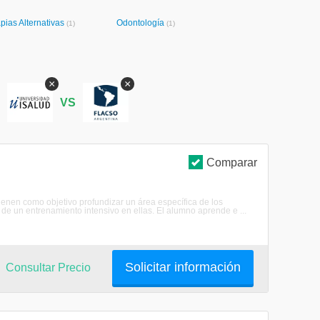
pias Alternativas
Odontología
(1)
(1)
×
×
S
VS
Comparar
tienen como objetivo profundizar un área específica de los
de un entrenamiento intensivo en ellas. El alumno aprende e ...
Solicitar información
Consultar Precio