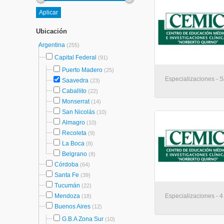
Ubicación
Argentina
(255)
Capital Federal
(91)
Puerto Madero
(25)
Especializaciones - 
Saavedra
(23)
Caballito
(22)
Monserrat
(14)
San Nicolás
(10)
Almagro
(10)
Recoleta
(9)
La Boca
(8)
Belgrano
(8)
Córdoba
(64)
Santa Fe
(39)
Tucumán
(22)
Mendoza
Especializaciones - 
(18)
Buenos Aires
(12)
G.B.A Zona Sur
(10)