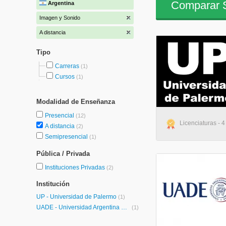
Comparar S
Argentina
Imagen y Sonido
A distancia
Tipo
Carreras
(1)
Cursos
(1)
Modalidad de Enseñanza
Presencial
(12)
Licenciaturas - 4
A distancia
(2)
Semipresencial
(1)
Pública / Privada
Instituciones Privadas
(2)
Institución
UP - Universidad de Palermo
(1)
UADE - Universidad Argentina de la Empresa
(1)