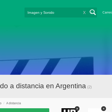
X
Carrer
do a distancia en Argentina
(2)
o
/
A distancia
×
×