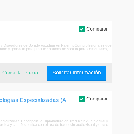
Comparar
es y Diseadores de Sonido estudian en PalermoSon profesionales que
sonido y grabacin para producir bandas de sonido para comerciales,
Solicitar información
Consultar Precio
Comparar
ologías Especializadas (A
pecializadas. DescripcinLa Diplomatura en Traduccin Audiovisual y
rdica y cientfico-tcnica con el rea de traduccin audiovisual y el uso