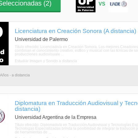
eleccionadas (
2
)
VS
Licenciatura en Creación Sonora (A distancia)
Universidad de Palermo
Título ofrecido: Licenciado/a en Creación Sonora. Los mejores Creador
combinan el conocimiento creativo, esttico y musical con las tcnicas de 
producciones audiovisuale ...
Estudiar Imagen y Sonido a distancia
 Años - a distancia
Diplomatura en Traducción Audiovisual y Tecn
distancia)
Universidad Argentina de la Empresa
Título ofrecido: Diplomado/a en Traducción Audiovisual y Tecnologías Es
Tecnologas Especializadas brinda la posibilidad de integrar la traduccin ju
de herramientas de ...