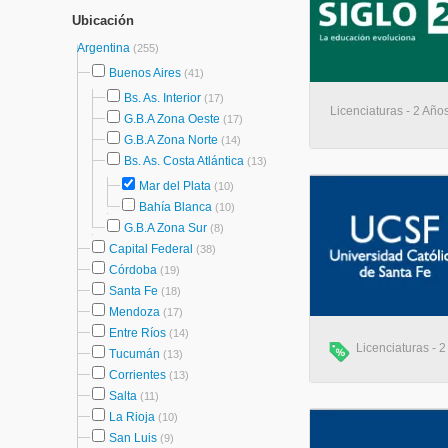
Ubicación
Argentina
(255)
Buenos Aires
(41)
Bs. As. Interior
(17)
Licenciaturas - 2 Años
G.B.A Zona Oeste
(17)
G.B.A Zona Norte
(14)
Bs. As. Costa Atlántica
(13)
Mar del Plata
(10)
Bahía Blanca
(10)
G.B.A Zona Sur
(8)
Capital Federal
(38)
Córdoba
(19)
Santa Fe
(18)
Mendoza
(17)
Entre Ríos
(14)
Licenciaturas - 2
Tucumán
(13)
Corrientes
(13)
Salta
(11)
La Rioja
(10)
San Luis
(9)