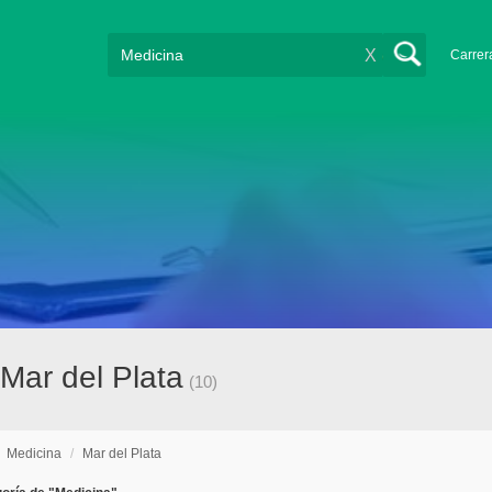
X
Carrer
Mar del Plata
(10)
/
Medicina
/
Mar del Plata