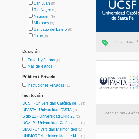
San Juan
(9)
Río Negro
(9)
Neuquén
(9)
Misiones
(9)
Santiago del Estero
(8)
Jujuy
(8)
Licenciaturas - 2
Duración
Entre 1 y 3 años
(6)
Más de 4 años
(4)
Pública / Privada
Instituciones Privadas
(10)
Institución
UCSF - Universidad Católica de Santa Fe
(3)
UFASTA - Universidad FASTA
(2)
Licenciaturas - 4 Años
Siglo 21 - Universidad Siglo 21
(2)
UCALP - Universidad Católica de la Plata
(1)
UMAI - Universidad Maimónides
(1)
UNIMORÓN - Universidad de Morón
(1)