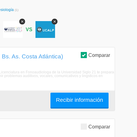
esiología
(1)
×
×
S
VS
Comparar
 Bs. As. Costa Atlántica)
Licenciatura en Fonoaudiologa de la Universidad Siglo 21 te prepara
nir problemas auditivos, vocales, comunicativos y lingsticos en
Recibir información
Comparar