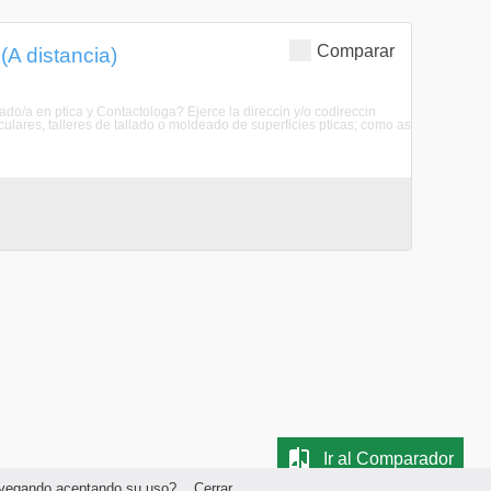
Comparar
(A distancia)
ado/a en ptica y Contactologa? Ejerce la direccin y/o codireccin
oculares, talleres de tallado o moldeado de superficies pticas; como as
Ir al Comparador
navegando aceptando su uso? ..
Cerrar