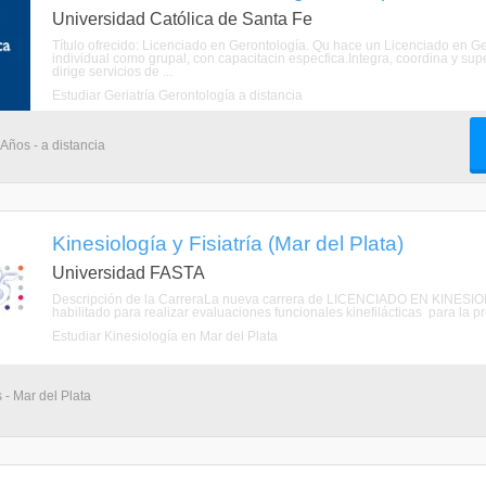
Universidad Católica de Santa Fe
Título ofrecido: Licenciado en Gerontología. Qu hace un Licenciado en 
individual como grupal, con capacitacin especfica.Integra, coordina y supe
dirige servicios de ...
Estudiar Geriatría Gerontología a distancia
 Años - a distancia
Kinesiología y Fisiatría (Mar del Plata)
Universidad FASTA
Descripción de la CarreraLa nueva carrera de LICENCIADO EN KINESIOLO
habilitado para realizar evaluaciones funcionales kinefilácticas para la p
Estudiar Kinesiología en Mar del Plata
 - Mar del Plata