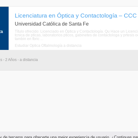
Licenciatura en Óptica y Contactología – CCC 
Universidad Católica de Santa Fe
Título ofrecido: Licenciado en Óptica y Contactología. Qu Hace un Licenci
tcnica de pticas, laboratorios pticos, gabinetes de contactologa y prtesis 
tambin en fbric ...
Estudiar Óptica Oftalmología a distancia
s - 2 Años - a distancia
as y de terceros para ofrecerte una mejor experiencia de usuario. ¿Continuas 