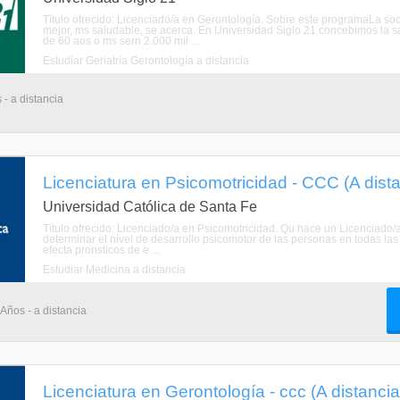
Título ofrecido: Licenciado/a en Gerontología. Sobre este programaLa s
mejor, ms saludable, se acerca. En Universidad Siglo 21 concebimos la 
de 60 aos o ms sern 2.000 mil ...
Estudiar Geriatría Gerontología a distancia
 - a distancia
Licenciatura en Psicomotricidad - CCC (A dista
Universidad Católica de Santa Fe
Título ofrecido: Licenciado/a en Psicomotricidad. Qu hace un Licenciado
determinar el nivel de desarrollo psicomotor de las personas en todas las 
efecta pronsticos de e ...
Estudiar Medicina a distancia
 Años - a distancia
Licenciatura en Gerontología - ccc (A distancia