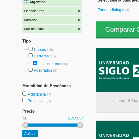
Seleccione la SubCateg
Argentina
Fonoaudiología
(4)
Licenciaturas
Medicina
Comparar S
Mar del Plata
Tipo
Cursos
(18)
Carreras
(10)
Licenciaturas
(10)
Posgrados
(6)
Modalidad de Enseñanza
A distancia
(7)
Presencial
Licenciaturas - 8 Cuat
(3)
Precio
$0
$15.500+