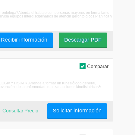
Gerontologa?Aborda el trabajo con personas mayores en forma tanto
rvisa equipos interdisciplinarios de atencin gerontolgicos.Planifica y
Recibir información
Descargar PDF
Comparar
GIA Y FISIATRIA tiende a formar un Kinesiólogo general,
revención de la enfermedad; realizar acciones kinefisiatricas& ...
Solicitar información
Consultar Precio