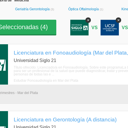
oría de "Medicina"
Geriatría Gerontología
Óptica Oftalmología
Kin
(3)
(1)
×
×
eleccionadas (
4
)
VS
V
Licenciatura en Fonoaudiología (Mar del Plata,
Universidad Siglo 21
Título ofrecido: Licenciado/a en Fonoaudiología. Sobre este programaLa 
para ser un profesional de la salud que puede diagnosticar, tratar y preve
personas de todas las e ...
Estudiar Fonoaudiología en Mar del Plata
rimestres - Mar del Plata
Licenciatura en Gerontología (A distancia)
Universidad Siglo 21