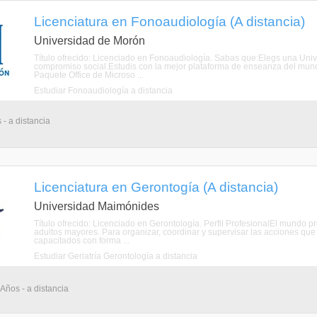
Licenciatura en Fonoaudiología (A distancia)
Universidad de Morón
Título ofrecido: Licenciado en Fonoaudiología. Sabas que:Elegs una Unive
compromiso social.Estudis con la mejor plataforma de enseanza del mund
Paquete Office de Microso ...
Estudiar Fonoaudiología a distancia
 - a distancia
Licenciatura en Gerontogía (A distancia)
Universidad Maimónides
Título ofrecido: Licenciado en Gerontología. Perfil ProfesionalEl mundo p
adultos mayores. Para organizar, coordinar y supervisar las acciones que
capacitados con forma ...
Estudiar Geriatría Gerontología a distancia
 Años - a distancia