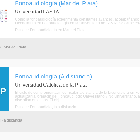
Fonoaudiología (Mar del Plata)
Universidad FASTA
Como la fonoaudiología experimenta constantes avances, acompañando al 
Licenciatura en Fonoaudiología en la Universidad de FASTA, se caracteriz
Estudiar Fonoaudiología en Mar del Plata
 - Mar del Plata
Fonoaudiología (A distancia)
Universidad Católica de la Plata
El ciclo de complementacin curricular a distancia de la Licenciatura en 
actualizar la formacin del Fonoaudilogo Universitario y No Universitario,
disciplina en el pas. El obj ...
Estudiar Fonoaudiología a distancia
 - a distancia