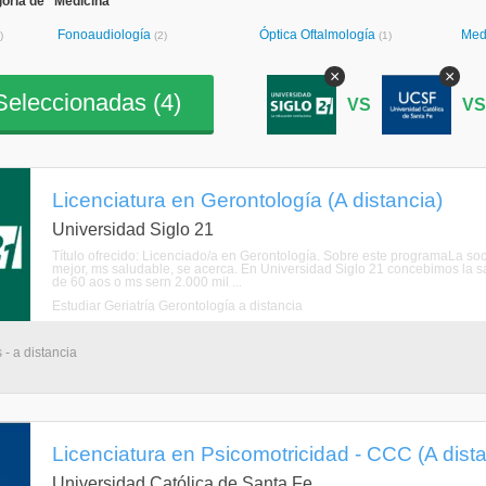
oría de "Medicina"
Fonoaudiología
Óptica Oftalmología
Med
)
(2)
(1)
×
×
eleccionadas (
4
)
VS
V
Licenciatura en Gerontología (A distancia)
Universidad Siglo 21
Título ofrecido: Licenciado/a en Gerontología. Sobre este programaLa s
mejor, ms saludable, se acerca. En Universidad Siglo 21 concebimos la 
de 60 aos o ms sern 2.000 mil ...
Estudiar Geriatría Gerontología a distancia
 - a distancia
Licenciatura en Psicomotricidad - CCC (A dista
Universidad Católica de Santa Fe