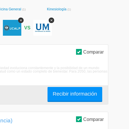
icina General
Kinesiología
(1)
(1)
×
×
S
VS
Comparar
ociedad evoluciona constantemente y la posibilidad de un mundo
salud como un estado completo de bienestar. Para 2050, las personas
Recibir información
Comparar
ncia)