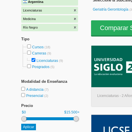
Seleccione la SubCateg
Argentina
Geriatría Gerontología
(3
Licenciaturas
Medicina
Comparar S
Río Negro
Tipo
Cursos
(18)
Carreras
(9)
Licenciaturas
(9)
Posgrados
(5)
Modalidad de Enseñanza
A distancia
(7)
Presencial
Licenciaturas - 2 Años
(2)
Precio
$0
$15.500+