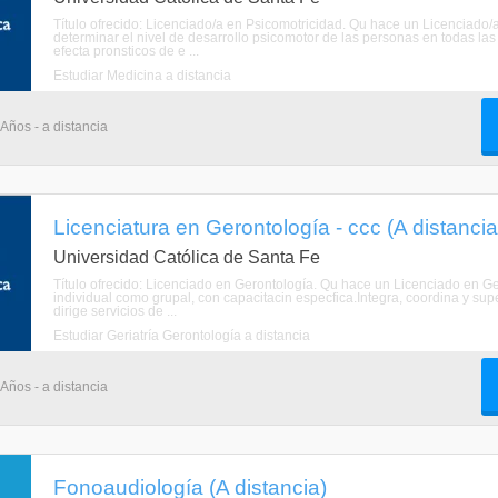
Título ofrecido: Licenciado/a en Psicomotricidad. Qu hace un Licenciado
determinar el nivel de desarrollo psicomotor de las personas en todas las 
efecta pronsticos de e ...
Estudiar Medicina a distancia
 Años - a distancia
Licenciatura en Gerontología - ccc (A distancia
Universidad Católica de Santa Fe
Título ofrecido: Licenciado en Gerontología. Qu hace un Licenciado en 
individual como grupal, con capacitacin especfica.Integra, coordina y supe
dirige servicios de ...
Estudiar Geriatría Gerontología a distancia
 Años - a distancia
Fonoaudiología (A distancia)