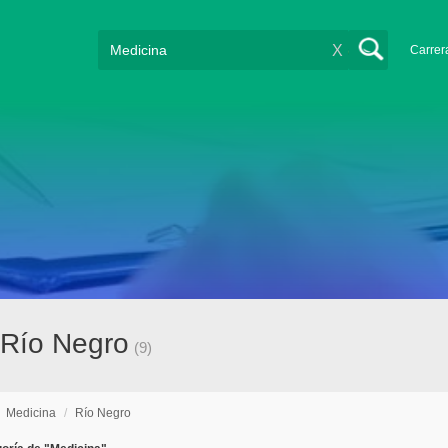
X
Carrer
 Río Negro
(9)
/
Medicina
/
Río Negro