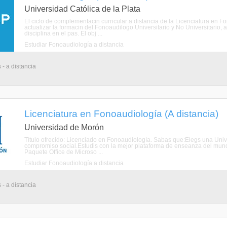
Universidad Católica de la Plata
El ciclo de complementacin curricular a distancia de la Licenciatura en 
actualizar la formacin del Fonoaudilogo Universitario y No Universitario,
disciplina en el pas. El obj ...
Estudiar Fonoaudiología a distancia
 - a distancia
Licenciatura en Fonoaudiología (A distancia)
Universidad de Morón
Título ofrecido: Licenciado en Fonoaudiología. Sabas que:Elegs una Unive
compromiso social.Estudis con la mejor plataforma de enseanza del mund
Paquete Office de Microso ...
Estudiar Fonoaudiología a distancia
 - a distancia