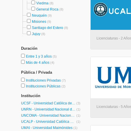
Viedma
(8)
General Roca
(8)
Neuquén
(9)
Misiones
(9)
Santiago del Estero
(8)
Jujuy
(8)
Licenciaturas - 2 Años
Duración
Entre 1 y 3 años
(5)
Más de 4 años
(4)
Pública / Privada
Instituciones Privadas
(7)
Instituciones Públicas
(2)
Institución
UCSF - Universidad Católica de Santa Fe
(3)
Licenciaturas - 5 Años
UNRN - Universidad Nacional de Río Negro
(1)
UNCOMA - Universidad Nacional del Comahue
(1)
UCALP - Universidad Católica de la Plata
(1)
UMAI - Universidad Maimónides
(1)