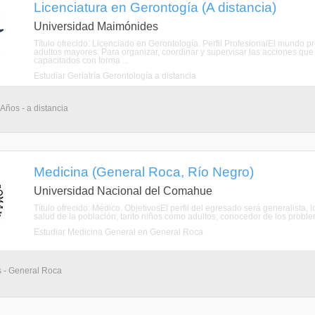
Licenciatura en Gerontogía (A distancia)
Universidad Maimónides
Título ofrecido: Licenciado en Gerontología. Perfil ProfesionalEl mundo p
adultos mayores. Para organizar, coordinar y supervisar las acciones que
capacitados con forma ...
Estudiar Geriatría Gerontología a distancia
 Años - a distancia
Medicina (General Roca, Río Negro)
Universidad Nacional del Comahue
Título ofrecido: Médico. ObjetivosEl perfil del egresado será generalista,
salud de la población, tanto niños como adultos, conocedor de los problem
Estudiar Medicina General en General Roca
s - General Roca