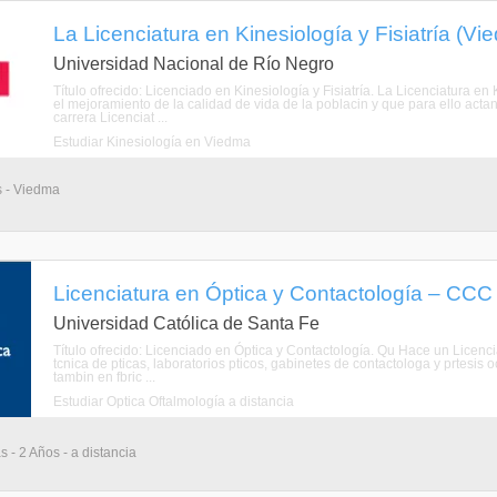
La Licenciatura en Kinesiología y Fisiatría (V
Universidad Nacional de Río Negro
Título ofrecido: Licenciado en Kinesiología y Fisiatría. La Licenciatura e
el mejoramiento de la calidad de vida de la poblacin y que para ello actan
carrera Licenciat ...
Estudiar Kinesiología en Viedma
s - Viedma
Licenciatura en Óptica y Contactología – CCC 
Universidad Católica de Santa Fe
Título ofrecido: Licenciado en Óptica y Contactología. Qu Hace un Licenci
tcnica de pticas, laboratorios pticos, gabinetes de contactologa y prtesis 
tambin en fbric ...
Estudiar Óptica Oftalmología a distancia
s - 2 Años - a distancia