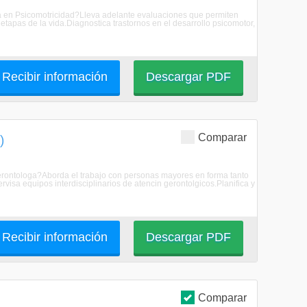
/a en Psicomotricidad?Lleva adelante evaluaciones que permiten
etapas de la vida.Diagnostica trastornos en el desarrollo psicomotor,
Recibir información
Descargar PDF
Comparar
)
Gerontologa?Aborda el trabajo con personas mayores en forma tanto
rvisa equipos interdisciplinarios de atencin gerontolgicos.Planifica y
Recibir información
Descargar PDF
Comparar