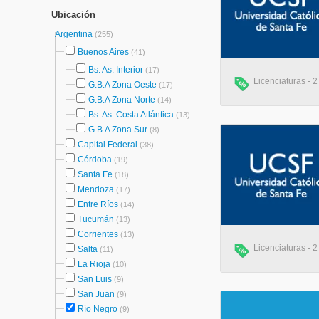
Ubicación
Argentina
(255)
Buenos Aires
(41)
Bs. As. Interior
(17)
Licenciaturas - 2
G.B.A Zona Oeste
(17)
G.B.A Zona Norte
(14)
Bs. As. Costa Atlántica
(13)
G.B.A Zona Sur
(8)
Capital Federal
(38)
Córdoba
(19)
Santa Fe
(18)
Mendoza
(17)
Entre Ríos
(14)
Tucumán
(13)
Corrientes
(13)
Licenciaturas - 2
Salta
(11)
La Rioja
(10)
San Luis
(9)
San Juan
(9)
Río Negro
(9)