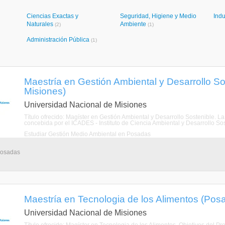
Ciencias Exactas y
Seguridad, Higiene y Medio
Indu
Naturales
Ambiente
(2)
(1)
Administración Pública
(1)
Maestría en Gestión Ambiental y Desarrollo S
Misiones)
Universidad Nacional de Misiones
Título ofrecido: Magíster en Gestión Ambiental y Desarrollo Sostenible. L
concebida por el ICADES - Instituto de Ciencia Ambiental y Desarrollo Sost
Estudiar Gestión Medio Ambiental en Posadas
 Posadas
Maestría en Tecnologia de los Alimentos (Pos
Universidad Nacional de Misiones