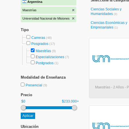
Seleccione la categoría
Argentina
Ciencias Sociales y
Maestrías
Humanidades
(3)
Universidad Nacional de Misiones
Ciencias Económicas y
Empresariales
(1)
Tipo
Carreras
(48)
Posgrados
(17)
Maestrías
(9)
Especializaciones
(7)
Postgrados
(1)
Modalidad de Enseñanza
Presencial
(9)
Maestrías - 2 Años -
Precio
$0
$233.000+
Ubicación