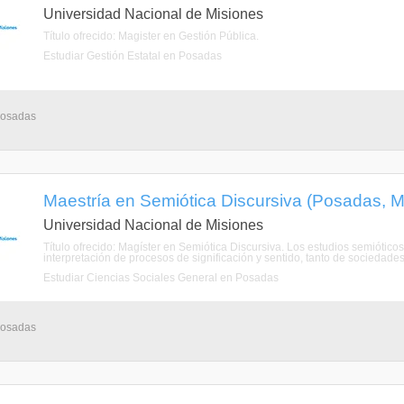
Universidad Nacional de Misiones
Título ofrecido: Magister en Gestión Pública.
Estudiar Gestión Estatal en Posadas
 Posadas
Maestría en Semiótica Discursiva (Posadas, M
Universidad Nacional de Misiones
Título ofrecido: Magíster en Semiótica Discursiva. Los estudios semióticos 
interpretación de procesos de significación y sentido, tanto de sociedade
Estudiar Ciencias Sociales General en Posadas
 Posadas