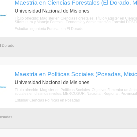
Maestría en Ciencias Forestales (El Dorado, M
Universidad Nacional de Misiones
Título ofrecido: Magíster en Ciencias Forestales. TítuloMagister en Cienci
Silvicultura y Manejo Forestal- Economía y Administración Forestal.DEST
Estudiar Ingeniería Forestal en El Dorado
El Dorado
Maestría en Políticas Sociales (Posadas, Misi
Universidad Nacional de Misiones
Título ofrecido: Magíster en Políticas Sociales. ObjetivosFomentar un ámbi
sociales en distintos niveles: MERCOSUR, Nacional, Regional, Provincial y M
Estudiar Ciencias Políticas en Posadas
 Posadas