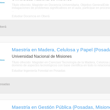
Título ofrecido: Magister en Docencia Universitaria. Objetivo GeneralEst
indagaciones de problemas significativos en el aula; participar en procesos
...
Estudiar Docencia en Oberá
Oberá
Maestría en Madera, Celulosa y Papel (Posad
Universidad Nacional de Misiones
Título ofrecido: Magister en Ciencias/ Tecnología de la Madera, Celulosa
dominio de aspectos tecnológicos con base científica en todo lo relacionad
Estudiar Ingeniería Forestal en Posadas
 Posadas
Maestría en Gestión Pública (Posadas, Mision