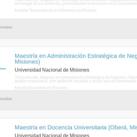
Título ofrecido: Magíster en Tecnologia de los Alimentos. Objetivos del P
tecnología de los alimentos, profundizando la formación en el conocimiento
Estudiar Tecnología de los Alimentos en Posadas
 Posadas
Maestría en Administración Estratégica de Ne
Misiones)
Universidad Nacional de Misiones
Título ofrecido: Magister en Administración Estratégica de Negocios. Obj
gestión empresarial, con aptitud de decisión y acción para el desempeño e
Estudiar Economía en Posadas
 Posadas
Maestría en Docencia Universitaria (Oberá, Mi
Universidad Nacional de Misiones