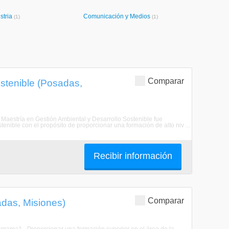
stria
Comunicación y Medios
(1)
(1)
Comparar
ostenible (Posadas,
a Maestría en Gestión Ambiental y Desarrollo Sostenible fue
enible con el propósito de proporcionar una formación de alto niv ...
Recibir información
Comparar
adas, Misiones)