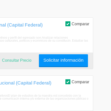
Comparar
al (Capital Federal)
tivos y perfil del egresado son:Analizar relaciones
s culturales, polticos y econmicos de su constitucin. Estudiar las
Solicitar información
Consultar Precio
Comparar
cional (Capital Federal)
jetivosEl plan de estudios de la maestra est concebido con la
 comunicacin interna y/o externa de las organizaciones pblicas o