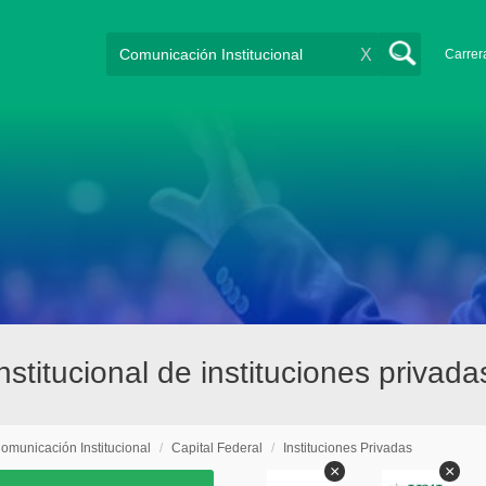
X
Carrer
titucional de instituciones privada
omunicación Institucional
/
Capital Federal
/
Instituciones Privadas
×
×