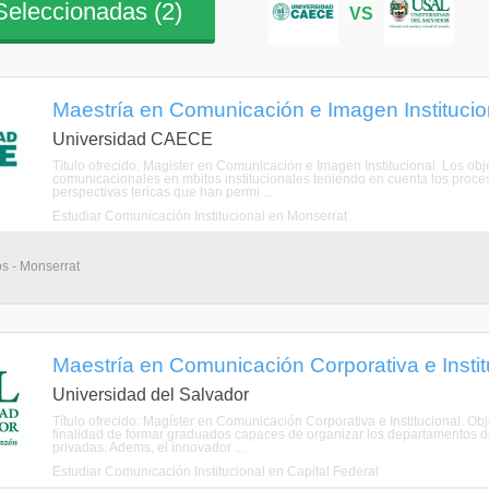
eleccionadas (
2
)
VS
Maestría en Comunicación e Imagen Institucion
Universidad CAECE
Título ofrecido: Magister en Comunicación e Imagen Institucional. Los obje
comunicacionales en mbitos institucionales teniendo en cuenta los proceso
perspectivas tericas que han permi ...
Estudiar Comunicación Institucional en Monserrat
os - Monserrat
Maestría en Comunicación Corporativa e Institu
Universidad del Salvador
Título ofrecido: Magíster en Comunicación Corporativa e Institucional. Ob
finalidad de formar graduados capaces de organizar los departamentos de
privadas. Adems, el innovador ...
Estudiar Comunicación Institucional en Capital Federal