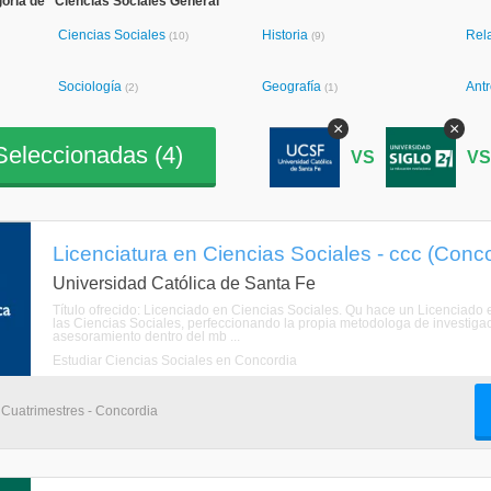
oría de "Ciencias Sociales General"
Ciencias Sociales
Historia
Rel
(10)
(9)
Sociología
Geografía
Ant
(2)
(1)
×
×
eleccionadas (
4
)
VS
V
Licenciatura en Ciencias Sociales - ccc (Conco
Universidad Católica de Santa Fe
Título ofrecido: Licenciado en Ciencias Sociales. Qu hace un Licenciado 
las Ciencias Sociales, perfeccionando la propia metodologa de investigaci
asesoramiento dentro del mb ...
Estudiar Ciencias Sociales en Concordia
3 Cuatrimestres - Concordia