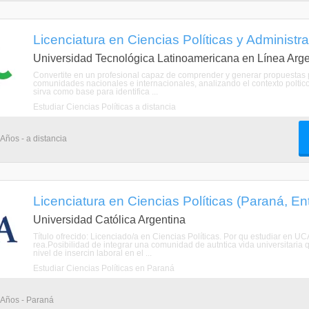
Licenciatura en Ciencias Políticas y Administra
Universidad Tecnológica Latinoamericana en Línea Arge
Convertite en un profesional capaz de comprender y generar propuestas p
comunidades nacionales e internacionales, analizando el contexto poltic
sirva como base para identifica ...
Estudiar Ciencias Políticas a distancia
 Años - a distancia
Licenciatura en Ciencias Políticas (Paraná, En
Universidad Católica Argentina
Título ofrecido: Licenciado/a en Ciencias Políticas. Por qu estudiar en
rea.Posibilidad de integrar una comunidad de autntica vida universitaria
nivel de insercin laboral en el ...
Estudiar Ciencias Políticas en Paraná
4 Años - Paraná