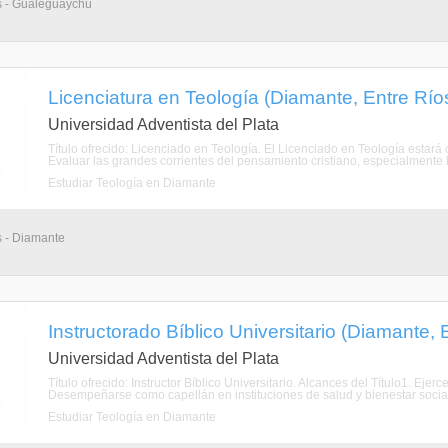
os - Gualeguaychú
Licenciatura en Teología (Diamante, Entre Río
Universidad Adventista del Plata
Título ofrecido: Licenciado en Teología. El Licenciado en Teología estará c
Evaluar las grandes corrientes del pensamiento cristiano, especialmente la
Estudiar Teología en Diamante
s - Diamante
Instructorado Bíblico Universitario (Diamante, 
Universidad Adventista del Plata
Título ofrecido: Instructor Bíblico Universitario. Alcances del Título1. Eje
Desempeñarse como capellán en instituciones de salud y bienestar social.
Estudiar Teología en Diamante