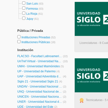
San Luis
(63)
Formosa
(63)
La Rioja
(61)
Jujuy
(61)
Pública / Privada
Instituciones Privadas
(52)
Instituciones Públicas
(18)
Licenciaturas - 8 Cuat
Institución
FLACSO - Facultad Latinoamericana de Ciencias Sociales
(22)
UnTref Virtual - Universidad Nacional Tres de Febrero Virtual
(10)
UMAI - Universidad Maimónides
(5)
UP - Universidad de Palermo
(4)
UAP - Universidad Adventista del Plata
(4)
Siglo 21 - Universidad Siglo 21
(4)
UNDAV - Universidad Nacional de Avellaneda
(2)
UNQ - Universidad Nacional de Quilmes Posgrados
(2)
UNICEN - Universidad Nacional del Centro de la Provincia de Buenos Aires
(2)
Tecnicaturas - 5 
UNER - Universidad Nacional de Entre Ríos
(2)
UDE - Universidad del Este
(2)