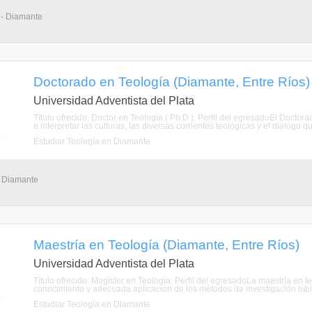
 - Diamante
Doctorado en Teología (Diamante, Entre Ríos)
Universidad Adventista del Plata
Título ofrecido: Doctor en Teología ( Ph D ). Perfil del egresadoEl Doct
e interpretar las culturas, las diversas corrientes teológicas y el diálogo q
Estudiar Teología en Diamante
- Diamante
Maestría en Teología (Diamante, Entre Ríos)
Universidad Adventista del Plata
Título ofrecido: Magíster en Teología. Perfil del egresadoLa maestría en t
conocimiento y adecuada aplicación de los métodos de investigación bíbli
Estudiar Teología en Diamante