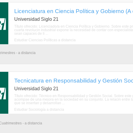
Licenciatura en Ciencia Política y Gobierno (A 
Universidad Siglo 21
Título ofrecido: Licenciado/a en Ciencia Política y Gobierno. Sobre este 
cuarta revolucin industrial expone la necesidad de contar con especialist
sean capaces de li ...
Estudiar Ciencias Políticas a distancia
rimestres - a distancia
Tecnicatura en Responsabilidad y Gestión Soci
Universidad Siglo 21
Título ofrecido: Técnico en Responsabilidad y Gestión Social. Sobre es
acompae de una mejora en la sociedad en su conjunto. La relacin entre l
que se insertan y desarrollan ...
Estudiar Sociología a distancia
Cuatrimestres - a distancia