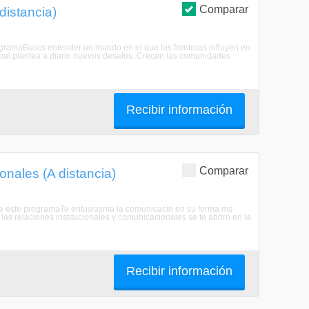
Comparar
distancia)
rogramaBuscs entender un mundo en el que las fronteras influyen en
lobal plantea a diario nuevos desafos. Crecen las comunidades
Recibir información
Comparar
onales (A distancia)
obre este programaTe entusiasma la comunicacin en su forma ms
n, las relaciones institucionales y comunicacionales se te abrirn en la
Recibir información