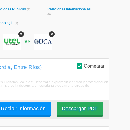
aciones Públicas
Relaciones Internacionales
(7)
(6)
ropología
(1)
×
×
S
VS
Comparar
rdia, Entre Ríos)
en Ciencias Sociales?Desarrolla exploracin cientfica y profesional en
n.Ejerce la docencia universitaria y desarrolla tareas de
Recibir información
Descargar PDF