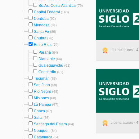
Bs. As. Costa Atlántica
(79)
Capital Federal
(163)
Córdoba
(92)
Mendoza
(91)
Santa Fe
(86)
Chubut
(76)
Entre Ríos
(70)
Licenciaturas - 4
Paraná
(64)
Diamante
(64)
Gualeguaychú
(61)
Concordia
(61)
Tucumán
(68)
San Juan
(68)
Río Negro
(68)
Misiones
(68)
La Pampa
(67)
Chaco
(67)
Salta
(66)
Licenciaturas - 4
Santiago del Estero
(64)
Neuquén
(64)
Catamarca
(64)