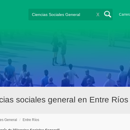
X
Carrer
ias sociales general en Entre Ríos
les General
/
Entre Ríos