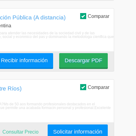
Comparar
ción Pública (A distancia)
ntina
ara atender las necesidades de la sociedad civil y de las
o, social y econmico del pas y dominando la metodologa cientfica que
Recibir información
Descargar PDF
Comparar
tre Ríos)
 UCA?Ms de 50 aos formando profesionales destacados en el
 que permite una acabada formacin personal y profesional.Excelente
Solicitar información
Consultar Precio