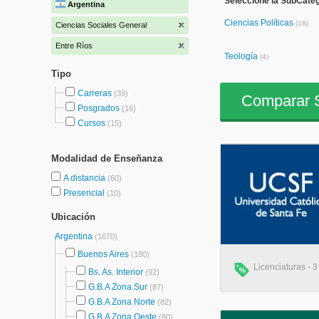
Seleccione la SubCateg
Argentina
Ciencias Políticas
(18)
Ciencias Sociales General
Entre Ríos
Teología
(4)
Tipo
Carreras
(39)
Comparar S
Posgrados
(16)
Cursos
(15)
Modalidad de Enseñanza
A distancia
(60)
Presencial
(10)
Ubicación
Argentina
(1670)
Buenos Aires
(180)
Licenciaturas - 
Bs. As. Interior
(92)
G.B.A Zona Sur
(87)
G.B.A Zona Norte
(82)
G.B.A Zona Oeste
(80)