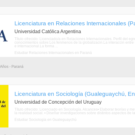
Licenciatura en Relaciones Internacionales (P
Universidad Católica Argentina
Título ofrecido: Licenciado/a en Relaciones Internacionales. Perfil del 
conocimientos sobre:Los fenmenos de la globalizacin.La interaccin entre l
e internacional.La forma ...
Estudiar Relaciones Internacionales en Paraná
4 Años - Paraná
Licenciatura en Sociología (Gualeguaychú, En
Universidad de Concepción del Uruguay
Título ofrecido: Licenciado en Sociología. Alcances• Elaborar teorías y me
la realidad social. • Diseñar investigaciones sobre distintos aspectos de la r
Estudiar Sociología en Gualeguaychú