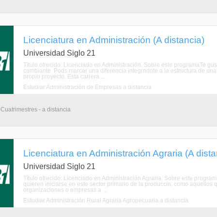
Licenciatura en Administración (A distancia)
Universidad Siglo 21
Título ofrecido: Licenciado en Administración. Sobre este programaTe gu
cambiante. Pods marcar una diferencia integrndote a la estructura de una
propio proyecto. Esta carrera ...
Estudiar Administración de Empresas a distancia
 Cuatrimestres - a distancia
Licenciatura en Administración Agraria (A dista
Universidad Siglo 21
Título ofrecido: Licenciado en Administración Agraria. Sobre este program
quieren iniciarse en este sector primario de la produccin, como aquellos 
organizaciones o empresas a ...
Estudiar Administración Rural Agraria Agropecuaria a distancia