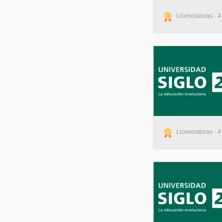
UMSA - Universidad del Museo Social Argentino
(2)
UAI - Universidad Abierta Interamericana
(2)
Licenciaturas - 4
UNDAV - Universidad Nacional de Avellaneda
(1)
UNQ - Universidad Nacional de Quilmes
(1)
UNLPam - Universidad Nacional de la Pampa
(1)
UCSE - Universidad Católica de Santiago del Estero
(1)
Licenciaturas - 4