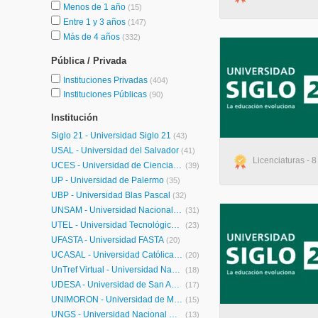
Menos de 1 año
(15)
Entre 1 y 3 años
(147)
Más de 4 años
(332)
Pública / Privada
Instituciones Privadas
(404)
Instituciones Públicas
(90)
Institución
Siglo 21 - Universidad Siglo 21
(43)
USAL - Universidad del Salvador
(41)
Licenciaturas - 8
UCES - Universidad de Ciencias Empresariales y Sociales
(39)
UP - Universidad de Palermo
(35)
UBP - Universidad Blas Pascal
(32)
UNSAM - Universidad Nacional de General San Martín
(31)
UTEL - Universidad Tecnológica Latinoamericana en Línea Argentina
(23)
UFASTA - Universidad FASTA
(20)
UCASAL - Universidad Católica de Salta
(20)
UnTref Virtual - Universidad Nacional Tres de Febrero Virtual
(18)
UDESA - Universidad de San Andrés
(17)
UNIMORÓN - Universidad de Morón
(15)
UNGS - Universidad Nacional General Sarmiento
(13)