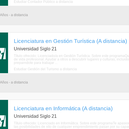
Estudiar Contador Público a distancia
 Años - a distancia
Licenciatura en Gestión Turística (A distancia)
Universidad Siglo 21
Título ofrecido: Licenciado/a en Gestión Turística. Sobre este programa
de vida profesional. Ayudar a otros a descubrir lugares y culturas; incluid
preparndote para trabajar ...
Estudiar Gestión del Turismo a distancia
 Años - a distancia
Licenciatura en Informática (A distancia)
Universidad Siglo 21
Título ofrecido: Licenciado en Informática. Sobre este programaTe apas
las posibilidades de xito de cualquier emprendimiento pasan por su capac