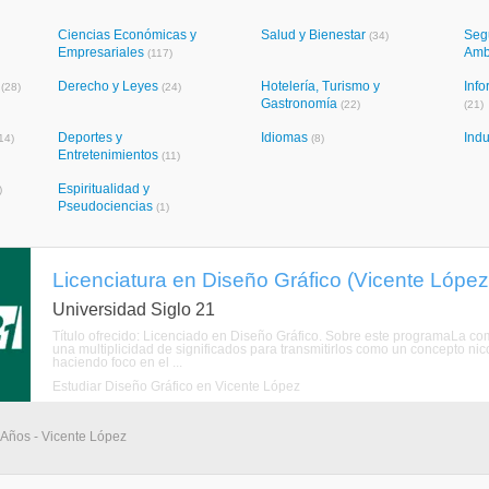
Ciencias Económicas y
Salud y Bienestar
Seg
(34)
Empresariales
Amb
(117)
s
Derecho y Leyes
Hotelería, Turismo y
Info
(28)
(24)
Gastronomía
(22)
(21)
Deportes y
Idiomas
Indu
14)
(8)
Entretenimientos
(11)
Espiritualidad y
)
Pseudociencias
(1)
Licenciatura en Diseño Gráfico (Vicente López
Universidad Siglo 21
Título ofrecido: Licenciado en Diseño Gráfico. Sobre este programaLa com
una multiplicidad de significados para transmitirlos como un concepto nico
haciendo foco en el ...
Estudiar Diseño Gráfico en Vicente López
4 Años - Vicente López