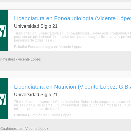
Licenciatura en Fonoaudiología (Vicente Lópe
Universidad Siglo 21
Título ofrecido: Licenciado/a en Fonoaudiología. Sobre este programaLa 
para ser un profesional de la salud que puede diagnosticar, tratar y preve
personas de todas las e ...
Estudiar Fonoaudiología en Vicente López
trimestres - Vicente López
Licenciatura en Nutrición (Vicente López, G.B
Universidad Siglo 21
Título ofrecido: Licenciado/a en Nutrición. Sobre este programaLa socie
ms saludable, se acerca. En Universidad Siglo 21 concebimos la salud c
mltiples problemas de salud: ...
Estudiar Nutrición en Vicente López
8 Cuatrimestres - Vicente López