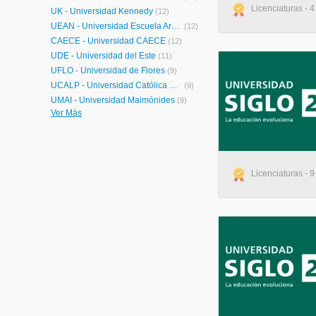
Licenciaturas - 4
UK - Universidad Kennedy
(12)
UEAN - Universidad Escuela Argentina de Negocios
(12)
CAECE - Universidad CAECE
(12)
UDE - Universidad del Este
(11)
UFLO - Universidad de Flores
(9)
UCALP - Universidad Católica de la Plata
(9)
UMAI - Universidad Maimónides
(9)
Ver Más
UNICEN - Universidad Nacional del Centro de la Provincia de Buenos Aires
(8)
UCSF - Universidad Católica de Santa Fe
(8)
UAA - Universidad Atlantida Argentina
(8)
USI - Universidad de San Isidro “Dr. Plácido Marín”
(7)
Licenciaturas - 9
UTN - Universidad Tecnológica Nacional
(5)
UADE - Universidad Argentina de la Empresa
(5)
UNLU - Universidad Nacional de Luján
(4)
UGR - Universidad del Gran Rosario
(4)
BARCELÓ - Instituto Universitario de Ciencias de la Salud Fundación H.A Barceló
(4)
UNSE - Universidad Nacional de Santiago del Estero
(3)
UNRC - Universidad Nacional de Río Cuarto
(3)
Axon Training
(2)
UNCA - Universidad Nacional de Catamarca
(2)
ISALUD - Universidad ISALUD
(2)