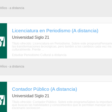
 Años - a distancia
Licenciatura en Periodismo (A distancia)
Universidad Siglo 21
Título ofrecido: Licenciatura en Periodismo. Sobre este programaPensamo
las transformaciones tecnolgicas, pero tambin a los cambios cada vez ms 
culturalmente. Frente ...
Estudiar Periodismo Cultural a distancia
 Años - a distancia
Contador Público (A distancia)
Universidad Siglo 21
Título ofrecido: Contador Público. Sobre este programaSabes la importanci
que buscas las habilidades y conocimientos que te permitan manejar las fin
escenario socioecon ...