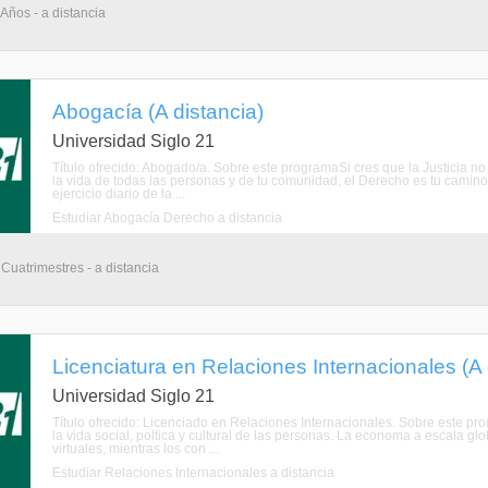
 Años - a distancia
Abogacía (A distancia)
Universidad Siglo 21
Título ofrecido: Abogado/a. Sobre este programaSi cres que la Justicia no
la vida de todas las personas y de tu comunidad, el Derecho es tu camino.
ejercicio diario de la ...
Estudiar Abogacía Derecho a distancia
 Cuatrimestres - a distancia
Licenciatura en Relaciones Internacionales (A 
Universidad Siglo 21
Título ofrecido: Licenciado en Relaciones Internacionales. Sobre este p
la vida social, poltica y cultural de las personas. La economa a escala g
virtuales, mientras los con ...
Estudiar Relaciones Internacionales a distancia