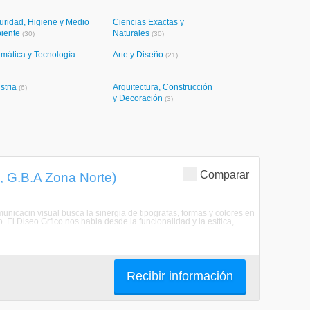
uridad, Higiene y Medio
Ciencias Exactas y
iente
Naturales
(30)
(30)
rmática y Tecnología
Arte y Diseño
(21)
stria
Arquitectura, Construcción
(6)
y Decoración
(3)
Comparar
, G.B.A Zona Norte)
unicacin visual busca la sinergia de tipografas, formas y colores en
. El Diseo Grfico nos habla desde la funcionalidad y la esttica,
Recibir información