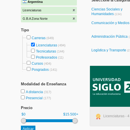
Seleccione la categoría
Argentina
Ciencias Sociales y
Licenciaturas
Humanidades
(134)
G.B.A Zona Norte
Comunicación y Medio
Tipo
Administración Pública
(
Carreras
(649)
Licenciaturas
(494)
Logística y Transporte
(2
Tecnicaturas
(144)
Profesorados
(11)
Cursos
(404)
Posgrados
(141)
Modalidad de Enseñanza
A distancia
(317)
Presencial
(177)
Precio
$0
$15.500+
Licenciaturas - 