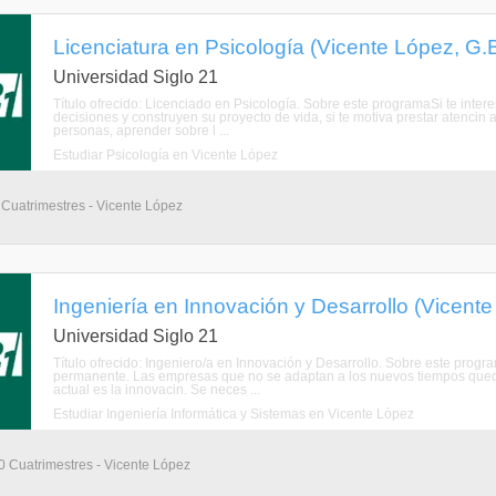
Licenciatura en Psicología (Vicente López, G.
Universidad Siglo 21
Título ofrecido: Licenciado en Psicología. Sobre este programaSi te inte
decisiones y construyen su proyecto de vida, si te motiva prestar atencin 
personas, aprender sobre l ...
Estudiar Psicología en Vicente López
9 Cuatrimestres - Vicente López
Ingeniería en Innovación y Desarrollo (Vicent
Universidad Siglo 21
Título ofrecido: Ingeniero/a en Innovación y Desarrollo. Sobre este pro
permanente. Las empresas que no se adaptan a los nuevos tiempos qued
actual es la innovacin. Se neces ...
Estudiar Ingeniería Informática y Sistemas en Vicente López
10 Cuatrimestres - Vicente López