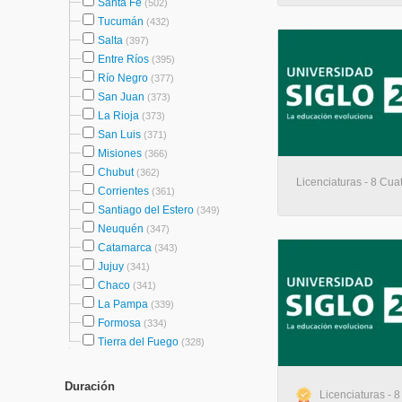
Santa Fe
(502)
Tucumán
(432)
Salta
(397)
Entre Ríos
(395)
Río Negro
(377)
San Juan
(373)
La Rioja
(373)
San Luis
(371)
Misiones
(366)
Chubut
(362)
Licenciaturas - 8 Cua
Corrientes
(361)
Santiago del Estero
(349)
Neuquén
(347)
Catamarca
(343)
Jujuy
(341)
Chaco
(341)
La Pampa
(339)
Formosa
(334)
Tierra del Fuego
(328)
Duración
Licenciaturas - 