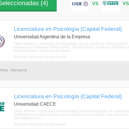
eleccionadas (
4
)
VS
V
Licenciatura en Psicología (Capital Federal)
Universidad Argentina de la Empresa
Título ofrecido: Licenciado en Psicología. Qu se estudia en Psicologa?E
humano y la interaccin entre emocin, pensamiento y conducta. Estudiars 
disfuncionales y promocin del biene ...
Estudiar Psicología en Monserrat
4 Años - Monserrat
Licenciatura en Psicología (Capital Federal)
Universidad CAECE
Título ofrecido: Licenciado en Psicología. DescripcinEstudiar la Licenci
profesional caracterizada por una articulacin terica-prctica, que comienza
abordajes tericos ...
Estudiar Psicología en Monserrat