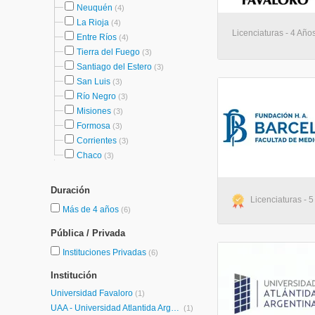
Neuquén
(4)
La Rioja
(4)
Licenciaturas - 4 Año
Entre Ríos
(4)
Tierra del Fuego
(3)
Santiago del Estero
(3)
San Luis
(3)
Río Negro
(3)
Misiones
(3)
Formosa
(3)
Corrientes
(3)
Chaco
(3)
Duración
Licenciaturas - 5
Más de 4 años
(6)
Pública / Privada
Instituciones Privadas
(6)
Institución
Universidad Favaloro
(1)
UAA - Universidad Atlantida Argentina
(1)