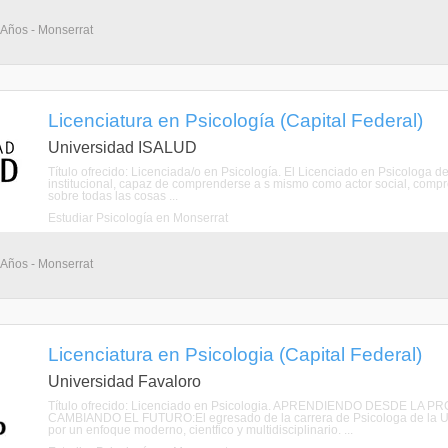
5 Años - Monserrat
Licenciatura en Psicología (Capital Federal)
Universidad ISALUD
Título ofrecido: Licenciada/o en Psicología. El Licenciado en Psicologa d
institucional, capaz de comprenderse a s mismo como actor social, comprom
sobre todas las cosas ...
Estudiar Psicología en Monserrat
5 Años - Monserrat
Licenciatura en Psicologia (Capital Federal)
Universidad Favaloro
Título ofrecido: Licenciado en Psicologia. APRENDIENDO DESDE L
CAMBIANDO EL FUTURO:El egresado de la carrera de Psicologa de la Un
por un enfoque moderno, cientfico y multidisciplinario. ...