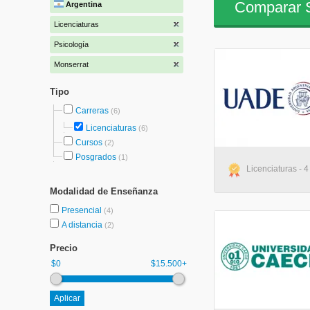
Comparar S
Argentina
Licenciaturas
Psicología
Monserrat
Tipo
Carreras
(6)
Licenciaturas
(6)
Cursos
(2)
Posgrados
(1)
Licenciaturas - 
Modalidad de Enseñanza
Presencial
(4)
A distancia
(2)
Precio
$0
$15.500+