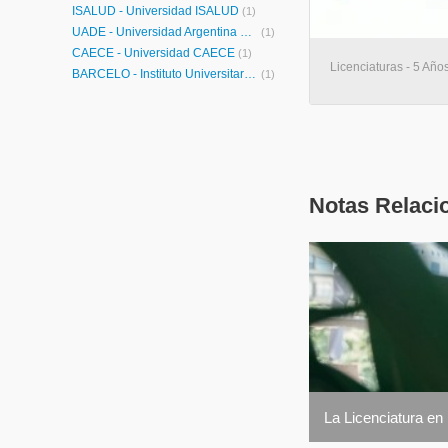
ISALUD - Universidad ISALUD
(1)
UADE - Universidad Argentina de la Empresa
(1)
CAECE - Universidad CAECE
(1)
Licenciaturas - 5 Años
BARCELÓ - Instituto Universitario de Ciencias de la Salud Fundación H.A Barceló
(1)
Notas Relaci
La Licenciatura en