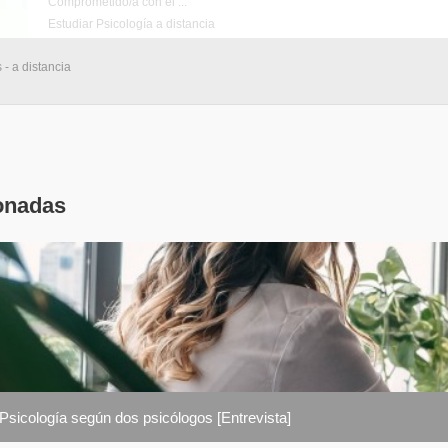
Comprometido/a con el ...
Estudiar Psicología a distancia
 - a distancia
onadas
 Psicología según dos psicólogos [Entrevista]