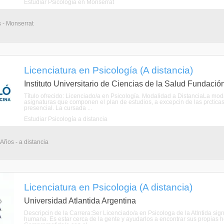
Estudiar Psicología en Monserrat
s - Monserrat
Licenciatura en Psicología (A distancia)
Instituto Universitario de Ciencias de la Salud Fundació
Título ofrecido: Licenciado/a en Psicología. Modalidad a DistanciaLa modal
asignaturas que componen el plan de estudios, a excepcin de las prctic
presencial. La cursada ...
Estudiar Psicología a distancia
 Años - a distancia
Licenciatura en Psicologia (A distancia)
Universidad Atlantida Argentina
Descripcin de la Carrera:Ser Licenciado/a en Psicologa de la Atlntida sig
humana. Es estar cerca de la gente y ayudarlos a encontrar sus propias he