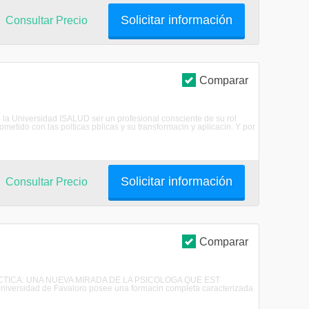
Solicitar información
Consultar Precio
Comparar
e la Universidad ISALUD ser un profesional consciente de su rol
etido con las polticas pblicas y su transformacin y aplicacin. Y por
Solicitar información
Consultar Precio
Comparar
A PRCTICA: UNA NUEVA MIRADA DE LA PSICOLOGA QUE EST
iversidad de Favaloro posee una formacin completa caracterizada