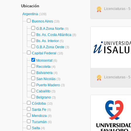
Ubicación
Licenciaturas - 
Argentina
(109)
Buenos Aires
(19)
G.B.A Zona Norte
(9)
Bs. As. Costa Atlántica
(8)
Bs. As. Interior
(5)
G.B.A Zona Oeste
(3)
Capital Federal
(18)
Monserrat
(6)
Recoleta
(4)
Balvanera
(4)
Licenciaturas - 
San Nicolás
(3)
Puerto Madero
(3)
Caballito
(3)
Belgrano
(3)
Córdoba
(10)
Santa Fe
(8)
Mendoza
(8)
Tucumán
(6)
Salta
(4)