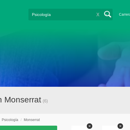
X
Carrer
n Monserrat
(6)
/
Psicología
/
Monserrat
×
×