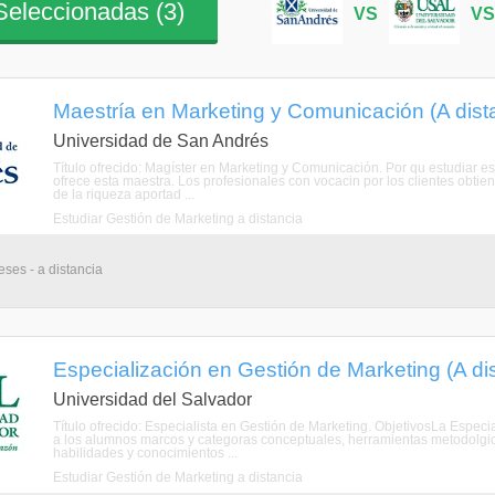
eleccionadas (
3
)
VS
V
Maestría en Marketing y Comunicación (A dist
Universidad de San Andrés
Título ofrecido: Magíster en Marketing y Comunicación. Por qu estudiar
ofrece esta maestra. Los profesionales con vocacin por los clientes obtien
de la riqueza aportad ...
Estudiar Gestión de Marketing a distancia
eses - a distancia
Especialización en Gestión de Marketing (A di
Universidad del Salvador
Título ofrecido: Especialista en Gestión de Marketing. ObjetivosLa Especi
a los alumnos marcos y categoras conceptuales, herramientas metodolgica
habilidades y conocimientos ...
Estudiar Gestión de Marketing a distancia