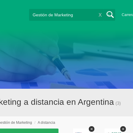
X
Carrer
eting a distancia en Argentina
(3)
estión de Marketing
/
A distancia
×
×