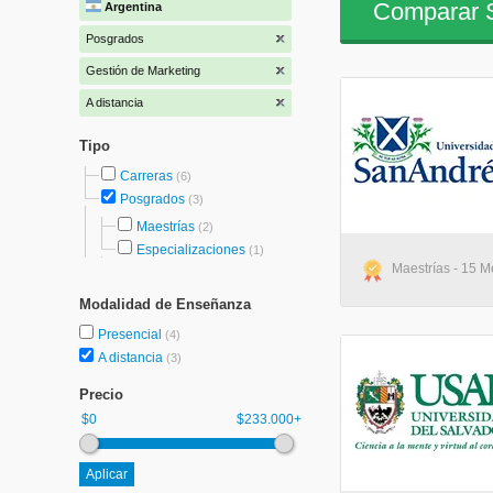
Comparar S
Argentina
Posgrados
Gestión de Marketing
A distancia
Tipo
Carreras
(6)
Posgrados
(3)
Maestrías
(2)
Especializaciones
(1)
Maestrías - 15 M
Modalidad de Enseñanza
Presencial
(4)
A distancia
(3)
Precio
$0
$233.000+