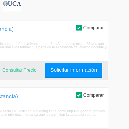
S
Comparar
ancia)
 este posgrado?La Universidad de San Andrs hace ms de 25 aos que
en una slida formacin, a partir de la excelencia del cuerpo docente y
Solicitar información
Consultar Precio
Comparar
stancia)
alizacin en Gestin de Marketing tiene como objetivo general proveer
s e informacin emprica que les permitan la adquisicin de las