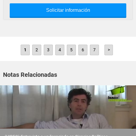
Solicitar información
1
2
3
4
5
6
7
>
Notas Relacionadas