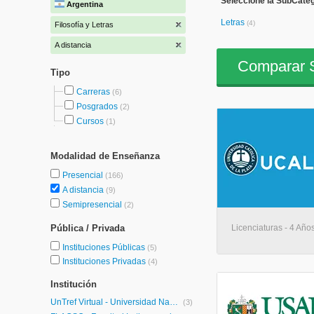
Seleccione la SubCatego
Argentina
Letras
(4)
Filosofía y Letras
A distancia
Comparar S
Tipo
Carreras
(6)
Posgrados
(2)
Cursos
(1)
Modalidad de Enseñanza
Presencial
(166)
A distancia
(9)
Semipresencial
(2)
Pública / Privada
Licenciaturas - 4 Años
Instituciones Públicas
(5)
Instituciones Privadas
(4)
Institución
UnTref Virtual - Universidad Nacional Tres de Febrero Virtual
(3)