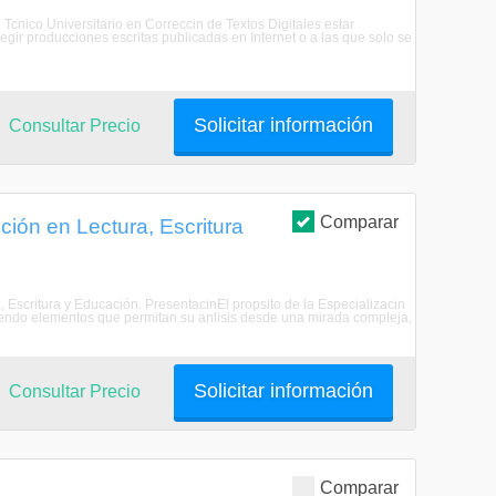
l Tcnico Universitario en Correccin de Textos Digitales estar
egir producciones escritas publicadas en Internet o a las que solo se
Solicitar información
Consultar Precio
Comparar
ión en Lectura, Escritura
, Escritura y Educación. PresentacinEl propsito de la Especializacin
reciendo elementos que permitan su anlisis desde una mirada compleja,
Solicitar información
Consultar Precio
Comparar