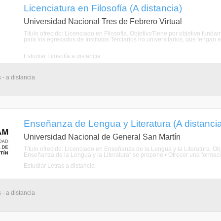
Licenciatura en Filosofía (A distancia)
Universidad Nacional Tres de Febrero Virtual
Título ofrecido: Licenciado en Filosofía. ObjetivoTiene por objetivo funda
para los egresados de Institutos Terciarios no universitarios, que tengan 
...
Estudiar Filosofía a distancia
 - a distancia
Enseñanza de Lengua y Literatura (A distanci
Universidad Nacional de General San Martín
Título ofrecido: Licenciado en Enseñanza de la Lengua y la Literatura. Ob
Enseñanza de la Lengua y la Literatura" se propone:• Ofrecer una formaci
Estudiar Letras a distancia
 - a distancia