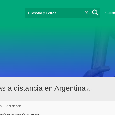
X
Carrer
ras a distancia en Argentina
(9)
as
/
A distancia