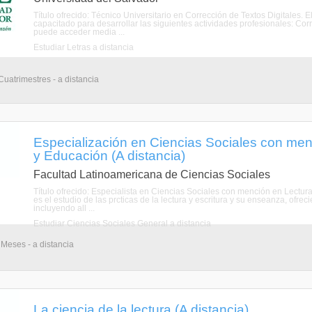
Título ofrecido: Técnico Universitario en Corrección de Textos Digitales. E
capacitado para desarrollar las siguientes actividades profesionales: Corr
puede acceder media ...
Estudiar Letras a distancia
Cuatrimestres - a distancia
Especialización en Ciencias Sociales con menc
y Educación (A distancia)
Facultad Latinoamericana de Ciencias Sociales
Título ofrecido: Especialista en Ciencias Sociales con mención en Lectura
es el estudio de las prcticas de la lectura y escritura y su enseanza, of
incluyendo all ...
Estudiar Ciencias Sociales General a distancia
 Meses - a distancia
La ciencia de la lectura (A distancia)