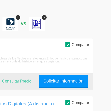
×
×
S
VS
Comparar
obras de los filsofos ms relevantes.Enfoque histrico sistemticoLas
en el contexto histrico en el que surgieron.
Solicitar información
Consultar Precio
Comparar
os Digitales (A distancia)