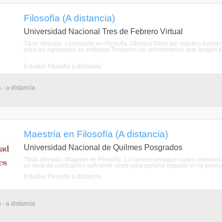
Filosofía (A distancia)
Universidad Nacional Tres de Febrero Virtual
Título ofrecido: Licenciado en Filosofía. ObjetivoTiene por objetivo funda
para los egresados de Institutos Terciarios no universitarios, que tengan 
...
Estudiar Filosofía a distancia
 - a distancia
Maestría en Filosofía (A distancia)
Universidad Nacional de Quilmes Posgrados
Título ofrecido: Magister en Filosofía. La carrera persigue cuatro objet
un nivel de calificación suficiente como para generar impacto en la producc
Estudiar Filosofía a distancia
 - a distancia