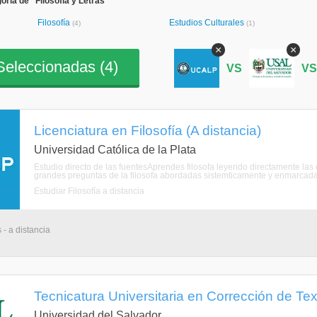
ría de "Filosofía y Letras"
Filosofía
Estudios Culturales
(4)
(1)
×
×
eleccionadas (
4
)
VS
V
Licenciatura en Filosofía (A distancia)
Universidad Católica de la Plata
Estudio directo de las fuentesAprendes filosofa leyendo directamente las 
grandes preguntas de la filosofa abordadas sistemticamente y enmarcadas 
Estudiar Filosofía a distancia
 - a distancia
Tecnicatura Universitaria en Corrección de Text
Universidad del Salvador