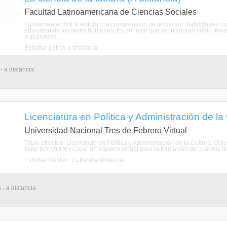
Facultad Latinoamericana de Ciencias Sociales
FundamentaciónLa lectura y la comprensión de textos son habilidades cog
educativo de los seres humanos. Es por esto que se instauran como tema
impulsados ...
Estudiar Letras a distancia
- a distancia
Licenciatura en Política y Administración de la 
Universidad Nacional Tres de Febrero Virtual
Título ofrecido: Licenciado en Política y Administración de la Cultura. Obje
tiene por objeto:• Crear un espacio virtual para la formación de cuadros de 
Estudiar Gestión Cultural a distancia
 - a distancia