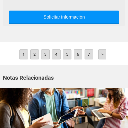
Solicitar información
1
2
3
4
5
6
7
>
Notas Relacionadas