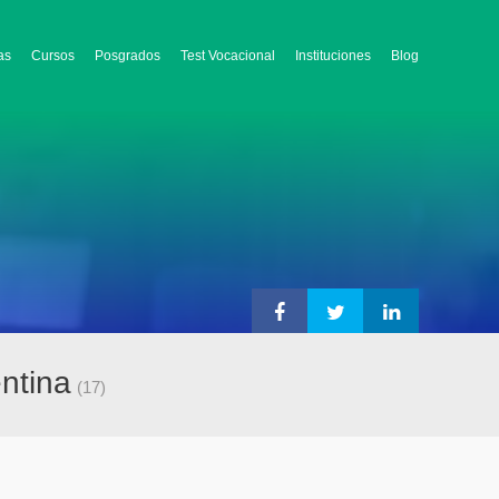
as
Cursos
Posgrados
Test Vocacional
Instituciones
Blog
ntina
(17)