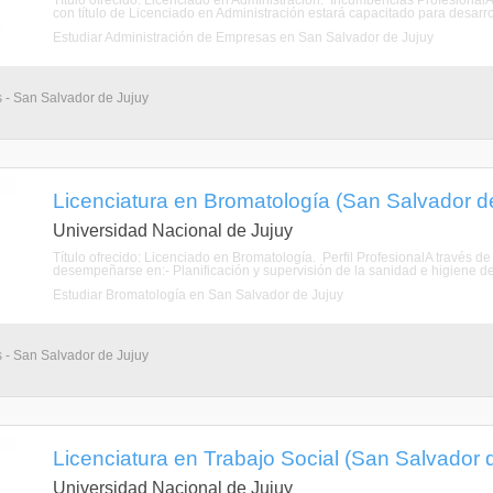
Título ofrecido: Licenciado en Administración. Incumbencias ProfesionalA
con título de Licenciado en Administración estará capacitado para desarroll
Estudiar Administración de Empresas en San Salvador de Jujuy
s - San Salvador de Jujuy
Licenciatura en Bromatología (San Salvador de
Universidad Nacional de Jujuy
Título ofrecido: Licenciado en Bromatología. Perfil ProfesionalA través 
desempeñarse en:- Planificación y supervisión de la sanidad e higiene de
Estudiar Bromatología en San Salvador de Jujuy
s - San Salvador de Jujuy
Licenciatura en Trabajo Social (San Salvador d
Universidad Nacional de Jujuy