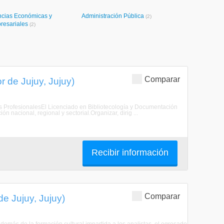
ncias Económicas y
Administración Pública
(2)
resariales
(2)
Comparar
 de Jujuy, Jujuy)
es ProfesionalesEl Licenciado en Bibliotecología y Documentación
n nacional, regional y sectorial.Organizar, dirig ...
Recibir información
Comparar
e Jujuy, Jujuy)