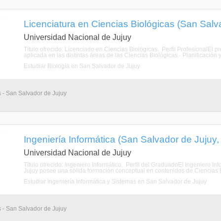
Licenciatura en Ciencias Biológicas (San Salva
Universidad Nacional de Jujuy
Título ofrecido: Licenciado en Ciencias Biológicas. Perfil ProfesionalEl
aplicada en las distintas áreas de las Ciencias Biológicas.· Planificación 
Estudiar Biología en San Salvador de Jujuy
s - San Salvador de Jujuy
Ingeniería Informática (San Salvador de Jujuy,
Universidad Nacional de Jujuy
Título ofrecido: Ingeniero Informático. Perfil del GraduadoEl Ingeniero In
Jujuy posee una sólida formación conceptual en contenidos de Ciencias B
Estudiar Ingeniería Informática y Sistemas en San Salvador de Jujuy
s - San Salvador de Jujuy