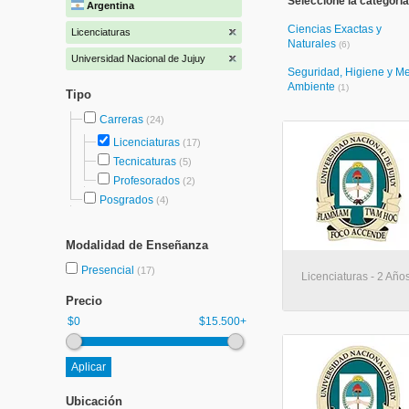
Seleccione la categoría
Argentina
Ciencias Exactas y
Licenciaturas
Naturales
(6)
Universidad Nacional de Jujuy
Seguridad, Higiene y M
Ambiente
(1)
Tipo
Carreras
(24)
Licenciaturas
(17)
Tecnicaturas
(5)
Profesorados
(2)
Posgrados
(4)
Modalidad de Enseñanza
Presencial
(17)
Licenciaturas - 2 Año
Precio
$0
$15.500+
Ubicación