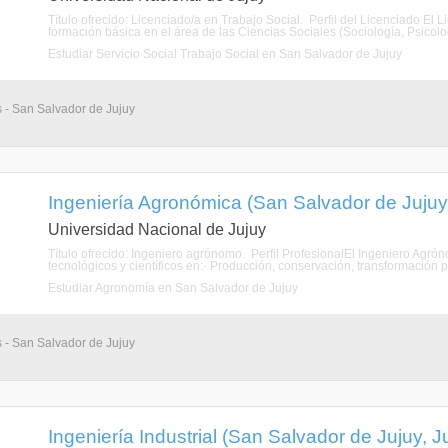
Título ofrecido: Licenciado/a en Trabajo Social. Perfil del Licenciado El
formación básica en el área de las Ciencias Sociales (Sociología, Psicologí
Estudiar Servicio Social Trabajo Social en San Salvador de Jujuy
s - San Salvador de Jujuy
Ingeniería Agronómica (San Salvador de Jujuy,
Universidad Nacional de Jujuy
Título ofrecido: Ingeniero agrónomo. Perfil ProfesionalEl Ingeniero Ag
tecnológicos y científicos en:· Producción, conservación, transformación pr
Estudiar Agronomía en San Salvador de Jujuy
s - San Salvador de Jujuy
Ingeniería Industrial (San Salvador de Jujuy, J