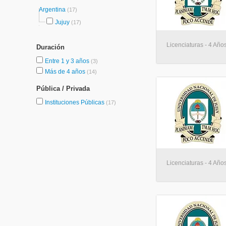
Argentina
(17)
Jujuy
(17)
Licenciaturas - 4 Año
Duración
Entre 1 y 3 años
(3)
Más de 4 años
(14)
Pública / Privada
Instituciones Públicas
(17)
Licenciaturas - 4 Año