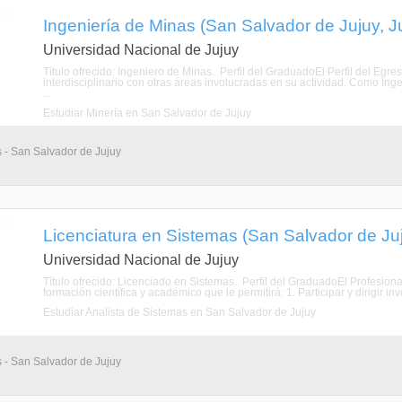
Ingeniería de Minas (San Salvador de Jujuy, J
Universidad Nacional de Jujuy
Título ofrecido: Ingeniero de Minas. Perfil del GraduadoEl Perfil del Egre
interdisciplinario con otras áreas involucradas en su actividad. Como Inge
...
Estudiar Minería en San Salvador de Jujuy
s - San Salvador de Jujuy
Licenciatura en Sistemas (San Salvador de Juj
Universidad Nacional de Jujuy
Título ofrecido: Licenciado en Sistemas. Perfil del GraduadoEl Profesion
formación científica y académico que le permitirá: 1. Participar y dirigir in
Estudiar Analista de Sistemas en San Salvador de Jujuy
s - San Salvador de Jujuy