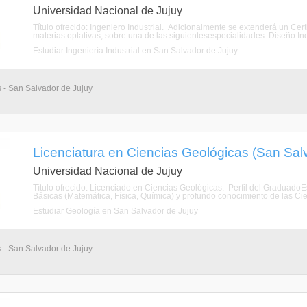
Universidad Nacional de Jujuy
Título ofrecido: Ingeniero Industrial. Adicionalmente se extenderá un Cer
materias optativas, sobre una de las siguientesespecialidades: Diseño Indus
Estudiar Ingeniería Industrial en San Salvador de Jujuy
s - San Salvador de Jujuy
Licenciatura en Ciencias Geológicas (San Salv
Universidad Nacional de Jujuy
Título ofrecido: Licenciado en Ciencias Geológicas. Perfil del Graduado
Básicas (Matemática, Física, Química) y profundo conocimiento de las C
Estudiar Geología en San Salvador de Jujuy
s - San Salvador de Jujuy