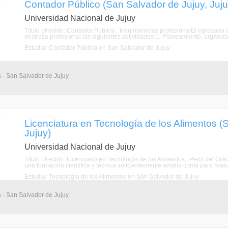
Contador Público (San Salvador de Jujuy, Juju
Universidad Nacional de Jujuy
Título ofrecido: Contador Público. Incumbencias profesionalEl egresado d
destreza profesional las siguientes actividades:1.-Planeamiento, organizaci
Estudiar Contador Público en San Salvador de Jujuy
s - San Salvador de Jujuy
Licenciatura en Tecnología de los Alimentos (
Jujuy)
Universidad Nacional de Jujuy
Título ofrecido: Licenciado en Tecnología de los Alimentos. Perfil del Gr
una formación científica y técnica suficientemente amplia como para realiz
Estudiar Tecnología de los Alimentos en San Salvador de Jujuy
s - San Salvador de Jujuy