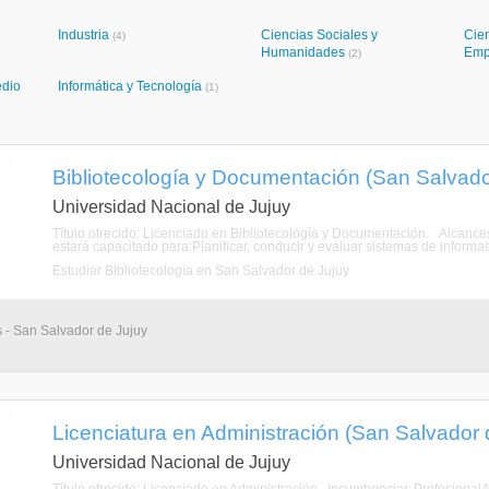
Industria
Ciencias Sociales y
Cie
(4)
Humanidades
Emp
(2)
edio
Informática y Tecnología
(1)
Bibliotecología y Documentación (San Salvador
Universidad Nacional de Jujuy
Título ofrecido: Licenciado en Bibliotecología y Documentación. Alcanc
estará capacitado para:Planificar, conducir y evaluar sistemas de informació
Estudiar Bibliotecología en San Salvador de Jujuy
s - San Salvador de Jujuy
Licenciatura en Administración (San Salvador d
Universidad Nacional de Jujuy