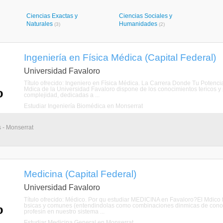
Ciencias Exactas y
Ciencias Sociales y
Naturales
Humanidades
(3)
(2)
Ingeniería en Física Médica (Capital Federal)
Universidad Favaloro
Título ofrecido: Ingeniero en Física Médica. La Carrera Donde Tu Potenci
Mdica de la Universidad Favaloro dispone de los conocimientos tericos y 
complejidad, dedicadas a ...
Estudiar Ingeniería Biomédica en Monserrat
s - Monserrat
Medicina (Capital Federal)
Universidad Favaloro
Título ofrecido: Médico. Por qu estudiar MEDICINA en Favaloro?El Mdico
bsicas y comunes (entendindolas como combinaciones dinmicas de conocimi
profesin en nuestro sistema ...
Estudiar Medicina General en Monserrat