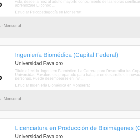
vida, desde la niez al adulto mayorEl conocimiento de las teoras cientfi
aprendizaje El conoc ...
Estudiar Psicopedagogía en Monserrat
s - Monserrat
Ingeniería Biomédica (Capital Federal)
Universidad Favaloro
Título ofrecido: Ingeniero Biomédico. La Carrera para Desarrollar tus Ca
Universidad Favaloro est preparado para trabajar en desarrollo e innovac
personas. Puede desempearse en inv ...
Estudiar Ingeniería Biomédica en Monserrat
s - Monserrat
Licenciatura en Producción de Bioimágenes (C
Universidad Favaloro