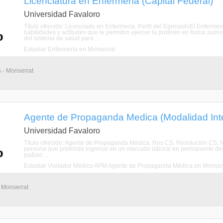
Licenciatura en Enfermería (Capital Federal)
Universidad Favaloro
Título ofrecido: Licenciado en Enfermería. Perfil del EgresadoEl Enferm
habilidades y actitudes que le permitirn ejercer la profesin en forma aut
del sistema de salud para ...
Estudiar Enfermería en Monserrat
s - Monserrat
Agente de Propaganda Medica (Modalidad Inten
Universidad Favaloro
Título ofrecido: Agente de Propaganda Médica. Res CS. Resolución CS.
persona que pretenda ingresar en un mercado laboral en permanente desar
pa&iac ...
Estudiar Visitador Médico APM Agente de Propaganda Médica en Monser
- Monserrat