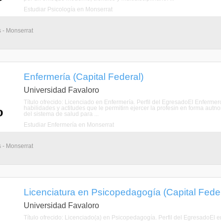
Estudiar Psicología en Monserrat
s - Monserrat
Enfermería (Capital Federal)
Universidad Favaloro
Título ofrecido: Licenciado en Enfermería. Perfil del EgresadoEl Enferm
habilidades y actitudes que le permitirn ejercer la profesin en forma aut
del sistema de salud para ...
Estudiar Enfermería en Monserrat
s - Monserrat
Licenciatura en Psicopedagogía (Capital Feder
Universidad Favaloro
Título ofrecido: Licenciado(a) en Psicopedagogía. Perfil del EgresadoEl e