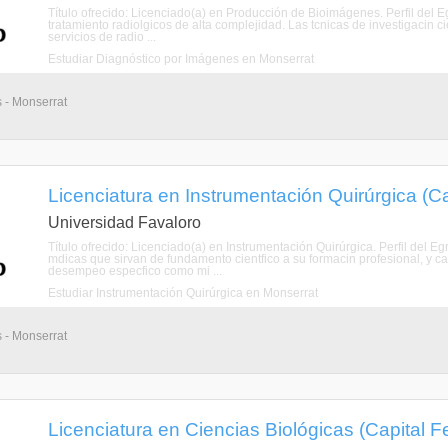
Título ofrecido: Licenciado(a) en Producción de Bioimágenes. Perfil del 
tratamiento radiolgicos de alta complejidad. Las tcnicas de investigacin c
servicios de radio ...
Estudiar Diagnóstico por Imágenes en Monserrat
s - Monserrat
Licenciatura en Instrumentación Quirúrgica (Ca
Universidad Favaloro
Título ofrecido: Licenciado(a) en Instrumentación Quirúrgica. Perfil del E
mdicas que sirvan de fundamento cientfico a su formacin profesional, y ca
desempeo especfico como mi ...
Estudiar Instrumentación Quirúrgica en Monserrat
s - Monserrat
Licenciatura en Ciencias Biológicas (Capital F