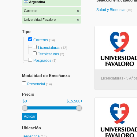
Seleccione la categoría
Argentina
Salud y Bienestar
(10)
Carreras
Universidad Favaloro
Tipo
Carreras
(14)
Licenciaturas
(12)
Tecnicaturas
(2)
Posgrados
(1)
Modalidad de Enseñanza
Licenciaturas - 5 Año
Presencial
(14)
Precio
$0
$15.500+
Ubicación
Argentina
(14)