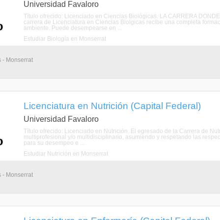
Universidad Favaloro
Título ofrecido: Licenciado en Ciencias Biológicas. LA CARRERA DON
carrera de Licenciatura en Ciencias Biolgicas recibe una completa formaci
ambiente. Puede desempearse en ...
Estudiar Biología en Monserrat
s - Monserrat
Licenciatura en Nutrición (Capital Federal)
Universidad Favaloro
Título ofrecido: Licenciado en Nutrición. El egresado de la Carrera de Nu
multiprofesional y/o multidisciplinario, asumiendo y respetando las respe
para su desempeo e ...
Estudiar Nutrición en Monserrat
s - Monserrat