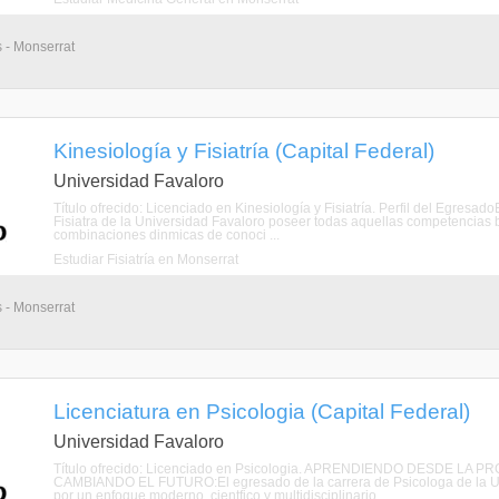
s - Monserrat
Kinesiología y Fisiatría (Capital Federal)
Universidad Favaloro
Título ofrecido: Licenciado en Kinesiología y Fisiatría. Perfil del Egresa
Fisiatra de la Universidad Favaloro poseer todas aquellas competencia
combinaciones dinmicas de conoci ...
Estudiar Fisiatría en Monserrat
s - Monserrat
Licenciatura en Psicologia (Capital Federal)
Universidad Favaloro
Título ofrecido: Licenciado en Psicologia. APRENDIENDO DESDE L
CAMBIANDO EL FUTURO:El egresado de la carrera de Psicologa de la Un
por un enfoque moderno, cientfico y multidisciplinario. ...