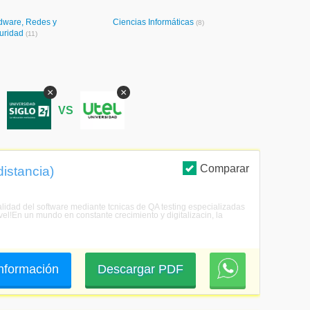
dware, Redes y
Ciencias Informáticas
(8)
uridad
(11)
×
×
S
VS
Comparar
istancia)
calidad del software mediante tcnicas de QA testing especializadas
el!En un mundo en constante crecimiento y digitalizacin, la
 información
Descargar PDF