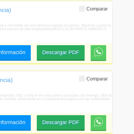
Comparar
ncia)
nce y convertite en una persona experta en anlisis, Machine Learning
l, en una carrera de alta empleabilidadEDUCACIN PARA CAMBIARLO
 información
Descargar PDF
Comparar
ncia)
avaScript, SQL y Oracle en una carrera cocreada con Avenga. Obtn tu
os. Insrtate rpidamente en la industria tecnolgica con las habilidades
 información
Descargar PDF