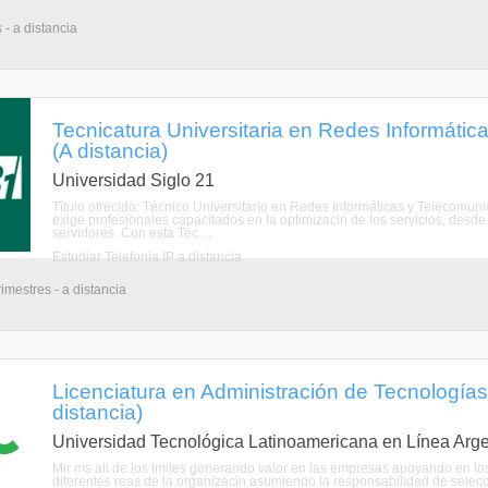
 - a distancia
Tecnicatura Universitaria en Redes Informáti
(A distancia)
Universidad Siglo 21
Título ofrecido: Técnico Universitario en Redes Informáticas y Telecomun
exige profesionales capacitados en la optimizacin de los servicios, desde
servidores. Con esta Tec ...
Estudiar Telefonía IP a distancia
imestres - a distancia
Licenciatura en Administración de Tecnologías
distancia)
Universidad Tecnológica Latinoamericana en Línea Arge
Mir ms all de los lmites generando valor en las empresas apoyando en los 
diferentes reas de la organizacin asumiendo la responsabilidad de sele