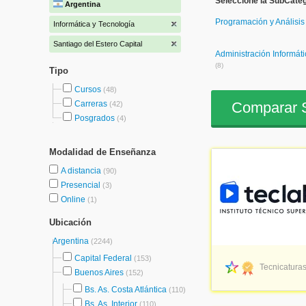
Seleccione la SubCateg
Argentina
Programación y Análisi
Informática y Tecnología
Santiago del Estero Capital
Administración Informáti
(8)
Tipo
Cursos
(48)
Comparar S
Carreras
(42)
Posgrados
(4)
Modalidad de Enseñanza
A distancia
(90)
Presencial
(3)
Online
(1)
Ubicación
Argentina
(2244)
Capital Federal
(153)
Tecnicaturas
Buenos Aires
(152)
Bs. As. Costa Atlántica
(110)
Bs. As. Interior
(110)