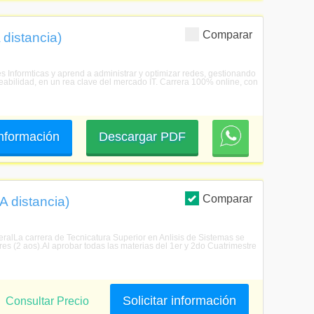
Comparar
 distancia)
s Informticas y aprend a administrar y optimizar redes, gestionando
eabilidad, en un rea clave del mercado IT. Carrera 100% online, con
 información
Descargar PDF
Comparar
A distancia)
eralLa carrera de Tecnicatura Superior en Anlisis de Sistemas se
res (2 aos).Al aprobar todas las materias del 1er y 2do Cuatrimestre
Solicitar información
Consultar Precio