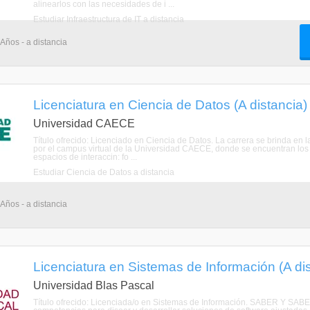
alinearlos con las necesidades de i ...
Estudiar Infraestructura de IT a distancia
 Años - a distancia
Licenciatura en Ciencia de Datos (A distancia)
Universidad CAECE
Título ofrecido: Licenciado en Ciencia de Datos. La carrera se brinda en
por el campus virtual de la Universidad CAECE, donde se encuentran los m
espacios de interaccin: fo ...
Estudiar Ciencia de Datos a distancia
 Años - a distancia
Licenciatura en Sistemas de Información (A di
Universidad Blas Pascal
Título ofrecido: Licenciada/o en Sistemas de Información. SABER Y SAB