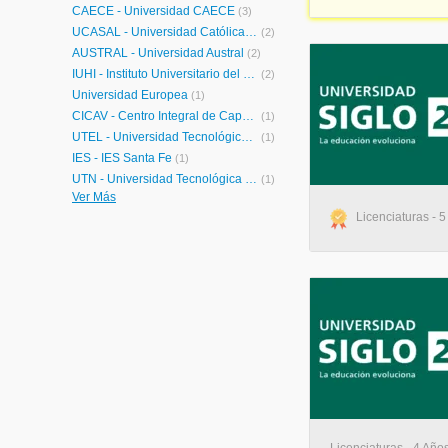
CAECE - Universidad CAECE
(3)
UCASAL - Universidad Católica de Salta
(2)
AUSTRAL - Universidad Austral
(2)
IUHI - Instituto Universitario del Hospital Italiano
(2)
Universidad Europea
(1)
CICAV - Centro Integral de Capacitación Virtual
(1)
UTEL - Universidad Tecnológica Latinoamericana en Línea Argentina
(1)
IES - IES Santa Fe
(1)
UTN - Universidad Tecnológica Nacional
(1)
Ver Más
UCSF - Universidad Católica de Santa Fe
(1)
Licenciaturas - 5
UBP - Universidad Blas Pascal
(1)
ITBA - Instituto Tecnológico de Buenos Aires
(1)