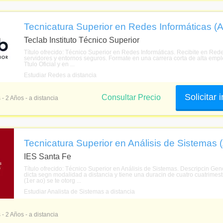
Tecnicatura Superior en Redes Informáticas (A
Teclab Instituto Técnico Superior
Título ofrecido: Técnico Superior en Redes Informáticas. Recibite en Rede
servidores y entornos seguros. Formate en una carrera corta de alta empl
Ttulo Oficial y en ...
Estudiar Redes a distancia
Solicitar
Consultar Precio
 - 2 Años - a distancia
Tecnicatura Superior en Análisis de Sistemas (
IES Santa Fe
Título ofrecido: Técnico Superior en Análisis de Sistemas. Descripcin Gen
dicta segn modalidad a distancia y tiene una duracin de cuatro cuatrimest
(1er ao) se te otorg ...
Estudiar Analista de Sistemas a distancia
 - 2 Años - a distancia