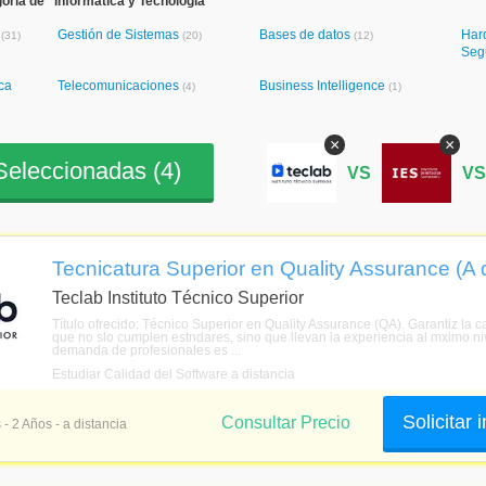
oría de "Informática y Tecnología"
s
Gestión de Sistemas
Bases de datos
Har
(31)
(20)
(12)
Seg
ca
Telecomunicaciones
Business Intelligence
(4)
(1)
×
×
eleccionadas (
4
)
VS
V
Tecnicatura Superior en Quality Assurance (A d
Teclab Instituto Técnico Superior
Título ofrecido: Técnico Superior en Quality Assurance (QA). Garantiz la 
que no slo cumplen estndares, sino que llevan la experiencia al mximo niv
demanda de profesionales es ...
Estudiar Calidad del Software a distancia
Solicitar
Consultar Precio
 - 2 Años - a distancia