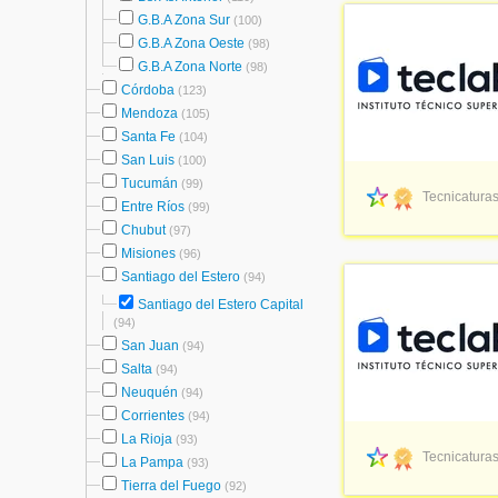
G.B.A Zona Sur
(100)
G.B.A Zona Oeste
(98)
G.B.A Zona Norte
(98)
Córdoba
(123)
Mendoza
(105)
Santa Fe
(104)
San Luis
(100)
Tucumán
(99)
Tecnicaturas
Entre Ríos
(99)
Chubut
(97)
Misiones
(96)
Santiago del Estero
(94)
Santiago del Estero Capital
(94)
San Juan
(94)
Salta
(94)
Neuquén
(94)
Corrientes
(94)
La Rioja
(93)
Tecnicaturas
La Pampa
(93)
Tierra del Fuego
(92)