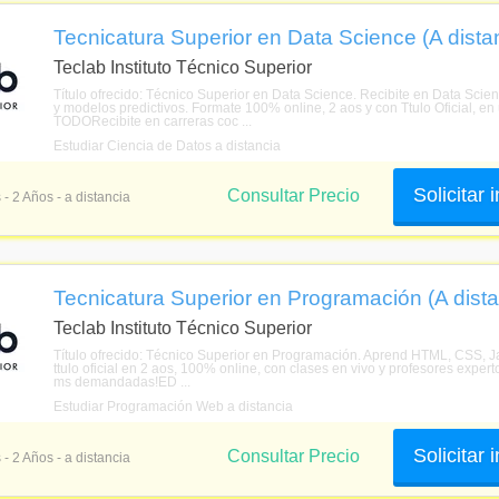
Tecnicatura Superior en Data Science (A dista
Teclab Instituto Técnico Superior
Título ofrecido: Técnico Superior en Data Science. Recibite en Data Scie
y modelos predictivos. Formate 100% online, 2 aos y con Ttulo Oficia
TODORecibite en carreras coc ...
Estudiar Ciencia de Datos a distancia
Solicitar
Consultar Precio
 - 2 Años - a distancia
Tecnicatura Superior en Programación (A dista
Teclab Instituto Técnico Superior
Título ofrecido: Técnico Superior en Programación. Aprend HTML, CSS, J
ttulo oficial en 2 aos, 100% online, con clases en vivo y profesores expert
ms demandadas!ED ...
Estudiar Programación Web a distancia
Solicitar
Consultar Precio
 - 2 Años - a distancia