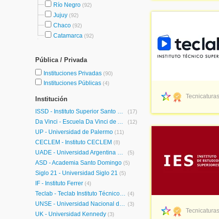
Río Negro
(92)
Jujuy
(92)
Chaco
(92)
Catamarca
(92)
Pública / Privada
Instituciones Privadas
(90)
Instituciones Públicas
(4)
Tecnicaturas
Institución
ISSD - Instituto Superior Santo Domingo
(17)
Da Vinci - Escuela Da Vinci de Arte y Diseño Multimedial
(12)
UP - Universidad de Palermo
(11)
CECLEM - Instituto CECLEM
(8)
UADE - Universidad Argentina de la Empresa
(5)
ASD - Academia Santo Domingo
(5)
Siglo 21 - Universidad Siglo 21
(5)
IF - Instituto Ferrer
(4)
Teclab - Teclab Instituto Técnico Superior
(4)
UNSE - Universidad Nacional de Santiago del Estero
(3)
Tecnicaturas
UK - Universidad Kennedy
(3)