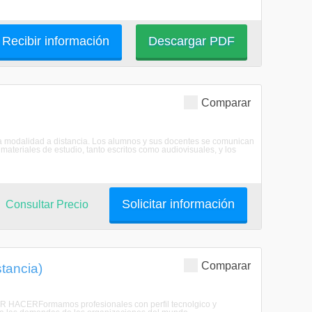
Recibir información
Descargar PDF
Comparar
 la modalidad a distancia. Los alumnos y sus docentes se comunican
ateriales de estudio, tanto escritos como audiovisuales, y los
Solicitar información
Consultar Precio
Comparar
stancia)
ER HACERFormamos profesionales con perfil tecnolgico y