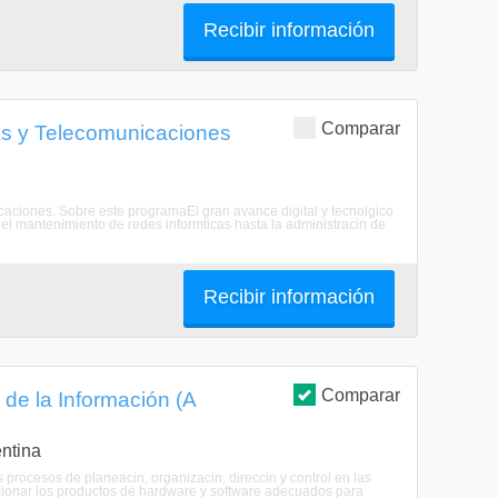
Recibir información
Comparar
cas y Telecomunicaciones
icaciones. Sobre este programaEl gran avance digital y tecnolgico
 el mantenimiento de redes informticas hasta la administracin de
Recibir información
Comparar
 de la Información (A
ntina
procesos de planeacin, organizacin, direccin y control en las
ccionar los productos de hardware y software adecuados para