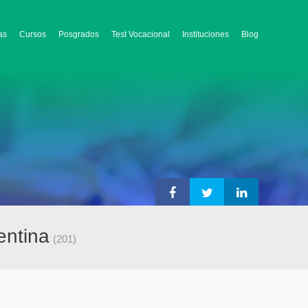
as
Cursos
Posgrados
Test Vocacional
Instituciones
Blog
entina
(201)