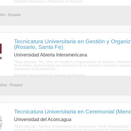
Estudiar Panadería y Pastelería en Rosario
 Año - Rosario
Tecnicatura Universitaria en Gestión y Organi
(Rosario, Santa Fe)
Universidad Abierta Interamericana
Título ofrecido: Téc. Univ. en Gestión y Organización de Eventos. MisinNu
de Eventos, profesionales de exploracin de la realidad y elaborar respue
interpretar la demanda de ...
Estudiar Organizador de Eventos en Rosario
 Años - Rosario
Tecnicatura Universitaria en Ceremonial (Men
Universidad del Aconcagua
Título ofrecido: Técnico Universitario en Ceremonial. Perfil ProfesionalE
manera de ayudar y asesorar a quienes se desempeñan en ámbitos donde es