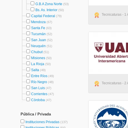
G.B.A Zona Norte
(53)
Bs. As. Interior
(50)
Tecnicaturas - 1
Capital Federal
(79)
Mendoza
(67)
Santa Fe
(63)
Tucumán
(52)
San Juan
(52)
Neuquén
(51)
Chubut
(51)
Misiones
(50)
La Rioja
(50)
Salta
(49)
Entre Ríos
(49)
Río Negro
(48)
Tecnicaturas - 2
San Luis
(47)
Corrientes
(47)
Córdoba
(47)
Pública / Privada
Instituciones Privadas
(137)
Instituciones Públicas
(64)