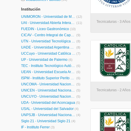
Institución
UNIMORÓN - Universidad de Morón
(12)
Tecnicaturas - 3 Años
UAI - Universidad Abierta Interamericana
(11)
FUEDIN - Liceo Gastronómico
(10)
CICAV - Centro Integral de Capacitación Virtual
(9)
UTN - Universidad Tecnológica Nacional
(8)
UADE - Universidad Argentina de la Empresa
(8)
UCCuyo - Universidad Católica de Cuyo
(7)
UP - Universidad de Palermo
(6)
TEC - Instituto Tecnológico Autónomo del Litoral
(6)
UEAN - Universidad Escuela Argentina de Negocios
(6)
ISPM - Instituto Superior Perito Moreno
(6)
UNCOMA - Universidad Nacional del Comahue
(5)
Tecnicaturas - 2 Años
UNICEN - Universidad Nacional del Centro de la Provincia de Buenos Aires
(5)
UNCUYO - Universidad Nacional de Cuyo
(5)
UDA - Universidad del Aconcagua
(5)
USAL - Universidad del Salvador
(4)
UNPSJB - Universidad Nacional de la Patagonia San Juan Bosco
(4)
Siglo 21 - Universidad Siglo 21
(4)
IF - Instituto Ferrer
(3)