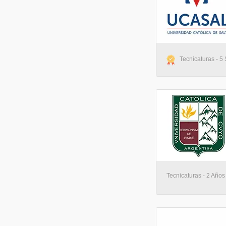
CEDEBA - Centro de Estudios Buenos Aires
(2)
CAECE - Universidad CAECE
(2)
UTEL - Universidad Tecnológica Latinoamericana en Línea Argentina
(1)
USPT - Universidad San Pablo de Tucuman
(1)
UFASTA - Universidad FASTA
(1)
UMET - Universidad Metropolitana para la Educación y el Trabajo
(1)
Tecnicaturas - 5 
UNR - Universidad Nacional de Rosario
(1)
UNQ - Universidad Nacional de Quilmes
(1)
UNNE - Universidad Nacional del Nordeste
(1)
UNLP - Universidad Nacional de la Plata
(1)
UNT - Universidad Nacional de Tucumán
(1)
UNTREF - Universidad Nacional de Tres de Febrero
(1)
UNSA - Universidad Nacional de Salta
(1)
UNLU - Universidad Nacional de Luján
(1)
UNLaM - Universidad Nacional de La Matanza
(1)
UMAZA - Universidad Maza
(1)
ULP - Universidad de la Punta
(1)
Tecnicaturas - 2 Años
UCH - Universidad Champagnat
(1)
UCALP - Universidad Católica de la Plata
(1)
UC - Universidad de Congreso
(1)
UBA - Universidad de Buenos Aires
(1)
UMAI - Universidad Maimónides
(1)