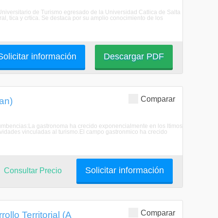
 Universitario de Turismo egresado de la Universidad Catlica de Salta
l, tica y crtica. Se destaca por su amplio conocimiento de los
Solicitar información
Descargar PDF
Comparar
an)
Incumbencias:La gastronoma ha crecido exponencialmente en los ltimos
ividades vinculadas al turismo.El campo gastronmico ha crecido
Solicitar información
Consultar Precio
Comparar
llo Territorial (A