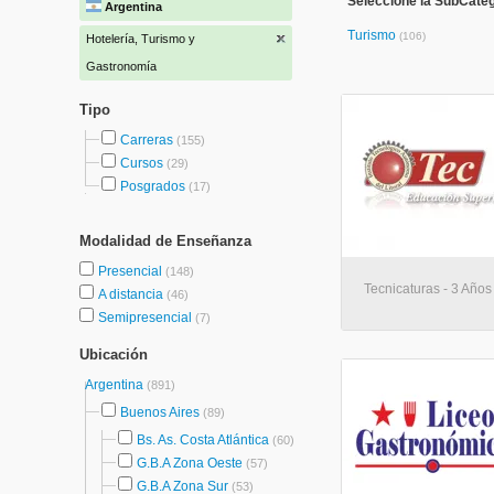
Seleccione la SubCateg
Argentina
Turismo
(106)
Hotelería, Turismo y
Gastronomía
Tipo
Carreras
(155)
Cursos
(29)
Posgrados
(17)
Modalidad de Enseñanza
Presencial
(148)
Tecnicaturas - 3 Años
A distancia
(46)
Semipresencial
(7)
Ubicación
Argentina
(891)
Buenos Aires
(89)
Bs. As. Costa Atlántica
(60)
G.B.A Zona Oeste
(57)
G.B.A Zona Sur
(53)