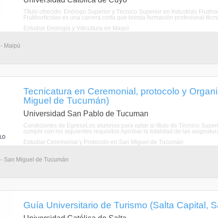
Título ofrecido: Enólogo Superior y Técnico Superior en Industrias Frutiho
Frutihortícolas es una carrera corta que brinda formación profesional técn
Estudiar Enología y Viticultura en Maipú
 - Maipú
Tecnicatura en Ceremonial, protocolo y Organ
Miguel de Tucumán)
Universidad San Pablo de Tucuman
Condiciones de EgresoLos alumnos para optar al título de Técnico Super
cumplir con los siguientes requisitos:Aprobar la totalidad de las asigna
Estudiar Ceremonial y Protocolo en San Miguel de Tucumán
s - San Miguel de Tucumán
Guía Universitario de Turismo (Salta Capital, S