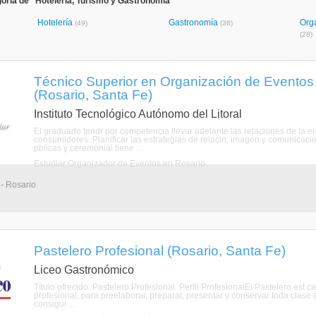
oría de "Hotelería, Turismo y Gastronomía"
Hotelería
Gastronomía
Org
(49)
(38)
(28)
Técnico Superior en Organización de Eventos
(Rosario, Santa Fe)
Instituto Tecnológico Autónomo del Litoral
El graduado tendr por competencia llevar adelante las relaciones de la em
consumidores. Planificar las estrategias de relacin, imagen y comunicacin
pblicas y ceremonial tiene ...
Estudiar Organizador de Eventos en Rosario
 - Rosario
Pastelero Profesional (Rosario, Santa Fe)
Liceo Gastronómico
Título ofrecido: Pastelero Profesional. Perfil ProfesionalEl Pastelero est 
profesional, para preelaborar, preparar, presentar y conservar toda clase 
consigui ...