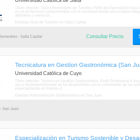
Universidad Católica de Salta
Título ofrecido: Guía Universitario de Turismo. Perfil del EgresadoEl Gua
es un profesional comprometido con la sociedad desde una postura integra
atractivos y servicios ...
Estudiar Guía de Turismo en Salta Capital
Consultar Precio
Semestres - Salta Capital
Tecnicatura en Gestíon Gastronómica (San Ju
Universidad Católica de Cuyo
Título ofrecido: Técnico en Gestión Gastronómica. Perfil Profesional e 
aos y fundamentalmente se ha desarrollado con el crecimiento de las act
especialmente en trminos d ...
Estudiar Administración Gastronomica en San Juan
 - San Juan
Especialización en Turismo Sostenible y Desarro