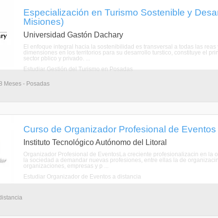
Especialización en Turismo Sostenible y Desarr
Misiones)
Universidad Gastón Dachary
El enfoque integral hacia la sostenibilidad es transversal a todas las reas
dimensiones en los territorios para su desarrollo turstico, constituye el 
sector pblico y privado. ...
Estudiar Gestión del Turismo en Posadas
18 Meses - Posadas
Curso de Organizador Profesional de Eventos 
Instituto Tecnológico Autónomo del Litoral
Organizador Profesional de EventosLa creciente profesionalizacin en la o
la sociedad a demandar nuevas profesiones, entre ellas la de organizaci
organizaciones, empresas y p ...
Estudiar Organizador de Eventos a distancia
distancia