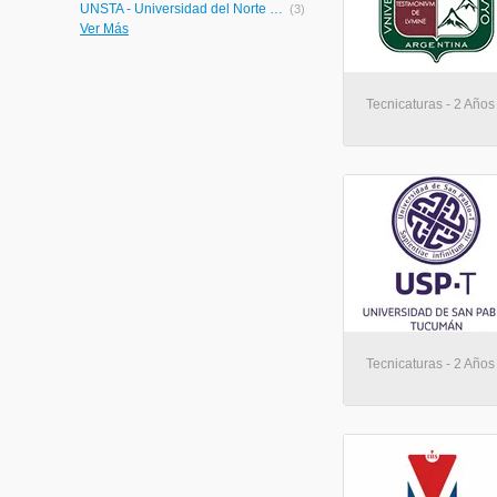
UNSTA - Universidad del Norte Santo Tomás de Aquino
(3)
Ver Más
UNLaR - Universidad Nacional de La Rioja
(3)
UNER - Universidad Nacional de Entre Ríos
(3)
UK - Universidad Kennedy
(3)
UGD - Universidad Gastón Dachary
(3)
Tecnicaturas - 2 Años
UCES - Universidad de Ciencias Empresariales y Sociales
(3)
UCASAL - Universidad Católica de Salta
(3)
UBP - Universidad Blas Pascal
(3)
UNRN - Universidad Nacional de Río Negro
(2)
UNDAV - Universidad Nacional de Avellaneda
(2)
Siembra Tu Futuro - Centro Educativo Siembra Tu Futuro Laboral
(2)
UnTref Virtual - Universidad Nacional Tres de Febrero Virtual
(2)
UNS - Universidad Nacional del Sur
(2)
UNQ - Universidad Nacional de Quilmes Posgrados
(2)
UNSJ - Universidad Nacional de San Juan
(2)
UNAM - Universidad Nacional de Misiones
(2)
Tecnicaturas - 2 Año
UNMdP - Universidad Nacional de Mar del Plata
(2)
UNLA - Universidad Nacional de Lanús
(2)
UNSAM - Universidad Nacional de General San Martín
(2)
UAA - Universidad Atlantida Argentina
(2)
UB - Universidad de Belgrano
(2)