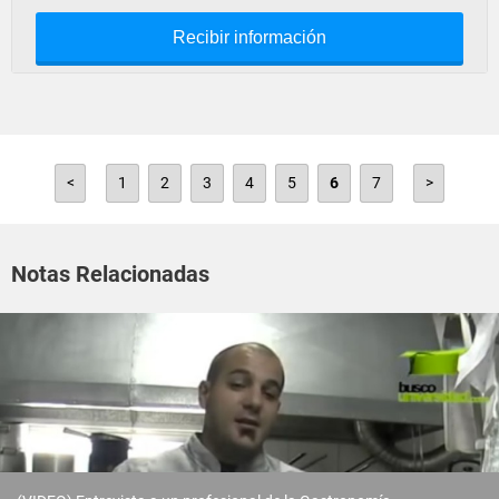
Recibir información
<
1
2
3
4
5
6
7
>
Notas Relacionadas