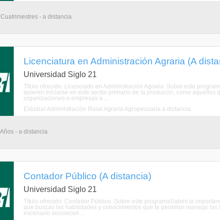
 Cuatrimestres - a distancia
Licenciatura en Administración Agraria (A dista
Universidad Siglo 21
Título ofrecido: Licenciado en Administración Agraria. Sobre este program
quieren iniciarse en este sector primario de la produccin, como aquellos 
organizaciones o empresas a ...
Estudiar Administración Rural Agraria Agropecuaria a distancia
 Años - a distancia
Contador Público (A distancia)
Universidad Siglo 21
Título ofrecido: Contador Público. Sobre este programaSabes la importanci
que buscas las habilidades y conocimientos que te permitan manejar las fin
escenario socioecon ...