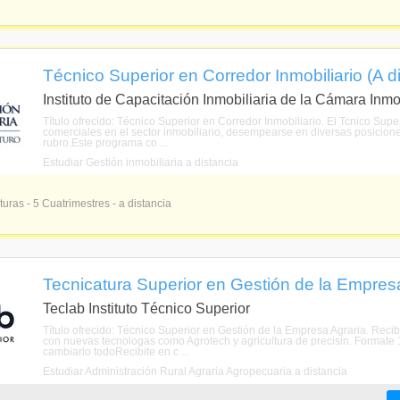
Técnico Superior en Corredor Inmobiliario (A d
Instituto de Capacitación Inmobiliaria de la Cámara Inmo
Título ofrecido: Técnico Superior en Corredor Inmobiliario. El Tcnico Sup
comerciales en el sector inmobiliario, desempearse en diversas posicion
rubro.Este programa co ...
Estudiar Gestión inmobiliaria a distancia
turas - 5 Cuatrimestres - a distancia
Tecnicatura Superior en Gestión de la Empresa
Teclab Instituto Técnico Superior
Título ofrecido: Técnico Superior en Gestión de la Empresa Agraria. Recib
con nuevas tecnologas como Agrotech y agricultura de precisin. Formate 1
cambiarlo todoRecibite en c ...
Estudiar Administración Rural Agraria Agropecuaria a distancia