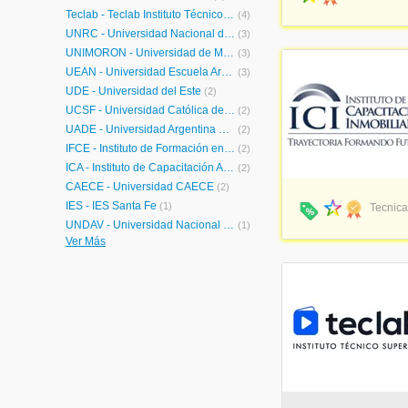
Teclab - Teclab Instituto Técnico Superior
(4)
UNRC - Universidad Nacional de Río Cuarto
(3)
UNIMORÓN - Universidad de Morón
(3)
UEAN - Universidad Escuela Argentina de Negocios
(3)
UDE - Universidad del Este
(2)
UCSF - Universidad Católica de Santa Fe
(2)
UADE - Universidad Argentina de la Empresa
(2)
IFCE - Instituto de Formación en Ciencias Empresariales
(2)
ICA - Instituto de Capacitación Aduanera
(2)
CAECE - Universidad CAECE
(2)
IES - IES Santa Fe
(1)
Tecnica
UNDAV - Universidad Nacional de Avellaneda
(1)
Ver Más
UAA - Universidad Atlantida Argentina
(1)
UMSA - Universidad del Museo Social Argentino
(1)
UAI - Universidad Abierta Interamericana
(1)
ISSD - Instituto Superior Santo Domingo
(1)
ISEC - Instituto Sudamericano para la Enseñanza de la Comunicación
(1)