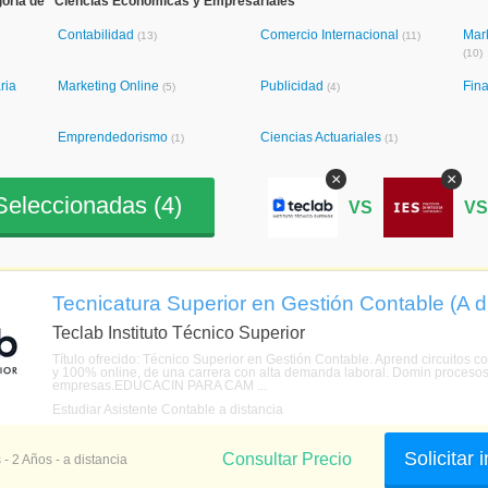
goría de "Ciencias Económicas y Empresariales"
Contabilidad
Comercio Internacional
Mar
(13)
(11)
(10)
ria
Marketing Online
Publicidad
Fin
(5)
(4)
Emprendedorismo
Ciencias Actuariales
(1)
(1)
×
×
eleccionadas (
4
)
VS
V
Tecnicatura Superior en Gestión Contable (A d
Teclab Instituto Técnico Superior
Título ofrecido: Técnico Superior en Gestión Contable. Aprend circuitos con
y 100% online, de una carrera con alta demanda laboral. Domin procesos a
empresas.EDUCACIN PARA CAM ...
Estudiar Asistente Contable a distancia
Solicitar
Consultar Precio
 - 2 Años - a distancia