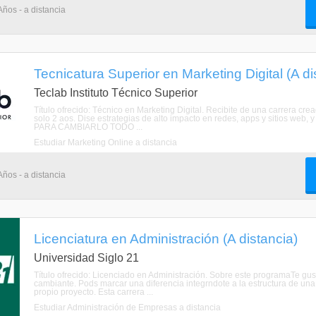
Años - a distancia
Tecnicatura Superior en Marketing Digital (A di
Teclab Instituto Técnico Superior
Título ofrecido: Técnico en Marketing Digital. Recibite de una carrera cr
solo 2 aos. Dise estrategias de alto impacto en redes, apps y sitios we
PARA CAMBIARLO TODO ...
Estudiar Marketing Online a distancia
Años - a distancia
Licenciatura en Administración (A distancia)
Universidad Siglo 21
Título ofrecido: Licenciado en Administración. Sobre este programaTe gu
cambiante. Pods marcar una diferencia integrndote a la estructura de una
propio proyecto. Esta carrera ...
Estudiar Administración de Empresas a distancia