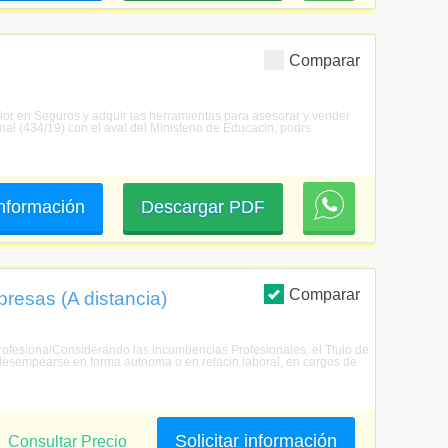
Comparar
ior en Seguros y adquir las herramientas para asesorar y vender
nal (434/19) con el aval del Ministerio de Educacin, podrs
 información
Descargar PDF
Comparar
resas (A distancia)
 profesionalConsiderando las incumbencias Profesionales, el Ttulo de
 desempearse en forma autnoma o en relacin laboral, en cargos de
Solicitar información
Consultar Precio