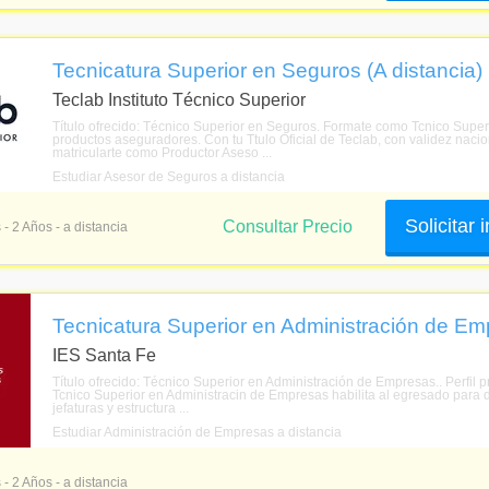
Tecnicatura Superior en Seguros (A distancia)
Teclab Instituto Técnico Superior
Título ofrecido: Técnico Superior en Seguros. Formate como Tcnico Super
productos aseguradores. Con tu Ttulo Oficial de Teclab, con validez nacio
matricularte como Productor Aseso ...
Estudiar Asesor de Seguros a distancia
Solicitar
Consultar Precio
 - 2 Años - a distancia
Tecnicatura Superior en Administración de Emp
IES Santa Fe
Título ofrecido: Técnico Superior en Administración de Empresas.. Perfil
Tcnico Superior en Administracin de Empresas habilita al egresado para
jefaturas y estructura ...
Estudiar Administración de Empresas a distancia
 - 2 Años - a distancia