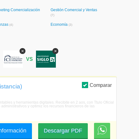
keting Comercialización
Gestión Comercial y Ventas
(7)
anzas
Economía
(4)
(3)
×
×
S
VS
Comparar
istancia)
tables y herramientas digitales. Recibite en 2 aos, con Ttulo Oficial
dministrativos y optimiz los recursos financieros de las
 información
Descargar PDF