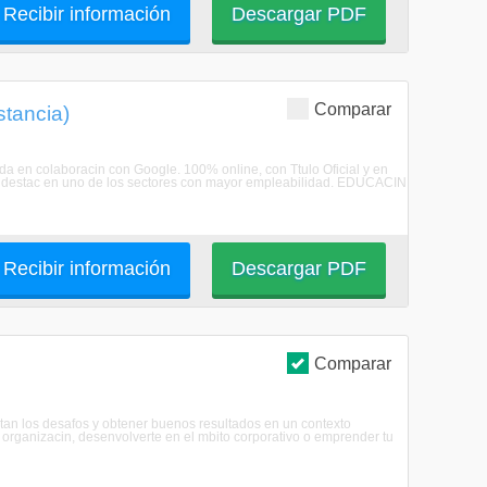
Recibir información
Descargar PDF
Comparar
stancia)
eada en colaboracin con Google. 100% online, con Ttulo Oficial y en
b, y destac en uno de los sectores con mayor empleabilidad. EDUCACIN
Recibir información
Descargar PDF
Comparar
stan los desafos y obtener buenos resultados en un contexto
 organizacin, desenvolverte en el mbito corporativo o emprender tu