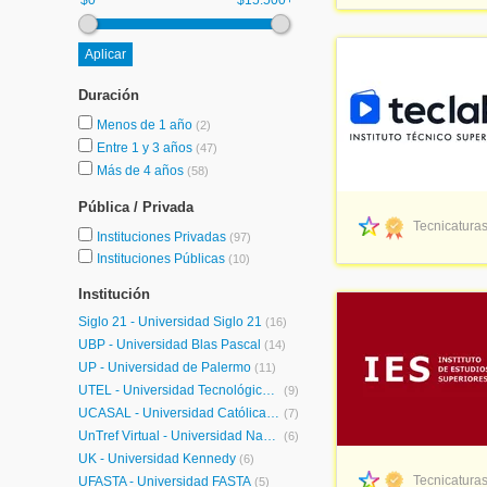
$0
$15.500+
Duración
Menos de 1 año
(2)
Entre 1 y 3 años
(47)
Más de 4 años
(58)
Pública / Privada
Tecnicaturas
Instituciones Privadas
(97)
Instituciones Públicas
(10)
Institución
Siglo 21 - Universidad Siglo 21
(16)
UBP - Universidad Blas Pascal
(14)
UP - Universidad de Palermo
(11)
UTEL - Universidad Tecnológica Latinoamericana en Línea Argentina
(9)
UCASAL - Universidad Católica de Salta
(7)
UnTref Virtual - Universidad Nacional Tres de Febrero Virtual
(6)
UK - Universidad Kennedy
(6)
Tecnicaturas
UFASTA - Universidad FASTA
(5)