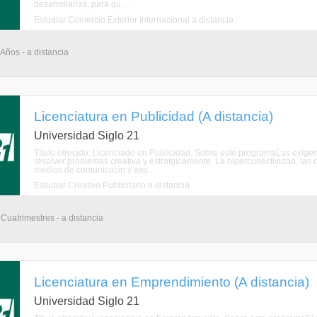
desarrollarlas, para qu ...
Estudiar Comercio Exterior Internacional a distancia
 Años - a distancia
Licenciatura en Publicidad (A distancia)
Universidad Siglo 21
Título ofrecido: Licenciado en Publicidad. Sobre este programaLas exige
resolver problemas creativa y estratgicamente. La hiperconectividad, las
medios de comunicacin y exp ...
Estudiar Creativo Publicitario a distancia
 Cuatrimestres - a distancia
Licenciatura en Emprendimiento (A distancia)
Universidad Siglo 21