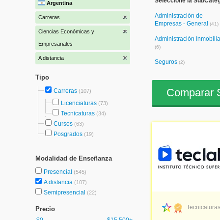
Seleccione la SubCate
Argentina
Administración de
Carreras
Empresas - General
(41)
Ciencias Económicas y
Administración Inmobilia
Empresariales
(6)
A distancia
Seguros
(2)
Tipo
Comparar S
Carreras
(107)
Licenciaturas
(73)
Tecnicaturas
(34)
Cursos
(63)
Posgrados
(19)
Modalidad de Enseñanza
Presencial
(545)
A distancia
(107)
Semipresencial
(22)
Tecnicaturas
Precio