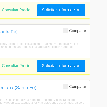
Solicitar información
Consultar Precio
Comparar
Santa Fe)
ialización.. Especializacin en: Finanzas / Comercializacin /
pasantas rentadasRpida salida laboralDescripcin GeneralEl
Solicitar información
Consultar Precio
Comparar
ntaria (Santa Fe)
ia.. Diseo IntegralPara hombres, mujeres y nios. Diseo de
e y deportivas, casual, talles y adaptaciones especiales. Diseo y