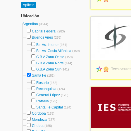
Ubicación
Argentina
(3514)
Capital Federal
(283)
Buenos Aires
(276)
Bs. As. Interior
(164)
Bs. As. Costa Atlántica
(159)
G.B.A Zona Oeste
(159)
G.B.A Zona Norte
(144)
Tecnicaturas
G.B.A Zona Sur
(141)
Santa Fe
(181)
Rosario
(162)
Reconquista
(126)
General López
(126)
Rafaela
(125)
Santa Fe Capital
(124)
Córdoba
(178)
Mendoza
(177)
Chubut
(155)