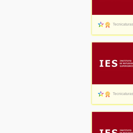
EPSS - Escuela de Psicología Social del Sur
(1)
EAD - Escuela Argentina de Diseño
(1)
Tecnicaturas
Tecnicaturas