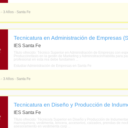
 - 3 Años - Santa Fe
Tecnicatura en Administración de Empresas (
IES Santa Fe
Título ofrecido: Técnico Superior en Administración de Empresas con espec
Produccinnfasis en la gestin de Marketing y AdministracinHabilita para 
profesional en esta rea debe fundamen ...
Estudiar Administración de Empresas en Santa Fe
 - 3 Años - Santa Fe
Tecnicatura en Diseño y Producción de Indume
IES Santa Fe
Título ofrecido: Técnico/a Superior en Diseño y Producción de Indumentar
marroquinera, vestimenta, lencera, accesorios, calzados, prendas de noch
asesoramiento en vestimenta corp ...