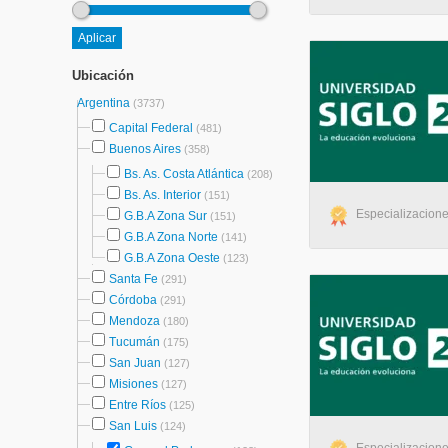
Ubicación
Argentina
(3737)
Capital Federal
(481)
Buenos Aires
(358)
Bs. As. Costa Atlántica
(208)
Bs. As. Interior
(151)
Especializacione
G.B.A Zona Sur
(151)
G.B.A Zona Norte
(141)
G.B.A Zona Oeste
(123)
Santa Fe
(291)
Córdoba
(291)
Mendoza
(180)
Tucumán
(175)
San Juan
(127)
Misiones
(127)
Entre Ríos
(125)
San Luis
(124)