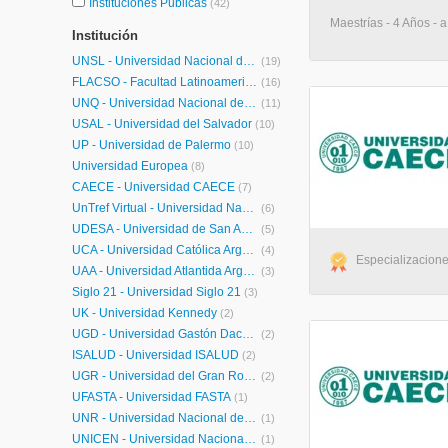
Instituciones Públicas
(42)
Maestrías - 4 Años - a
Institución
UNSL - Universidad Nacional de San Luis
(19)
FLACSO - Facultad Latinoamericana de Ciencias Sociales
(16)
UNQ - Universidad Nacional de Quilmes Posgrados
(11)
USAL - Universidad del Salvador
(10)
UP - Universidad de Palermo
(10)
Universidad Europea
(8)
CAECE - Universidad CAECE
(7)
UnTref Virtual - Universidad Nacional Tres de Febrero Virtual
(6)
UDESA - Universidad de San Andrés
(5)
UCA - Universidad Católica Argentina
(4)
Especializaciones
UAA - Universidad Atlantida Argentina
(3)
Siglo 21 - Universidad Siglo 21
(3)
UK - Universidad Kennedy
(2)
UGD - Universidad Gastón Dachary
(2)
ISALUD - Universidad ISALUD
(2)
UGR - Universidad del Gran Rosario
(2)
UFASTA - Universidad FASTA
(1)
UNR - Universidad Nacional de Rosario
(1)
UNICEN - Universidad Nacional del Centro de la Provincia de Buenos Aires
(1)