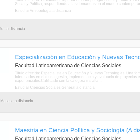
Título ofrecido: Diplomado Superior en Antropología Social y Política. L
Social y Política, respondiendo a las demandas en el mundo contemporáne
Estudiar Antropología a distancia
o - a distancia
Especialización en Educación y Nuevas Tecnol
Facultad Latinoamericana de Ciencias Sociales
Título ofrecido: Especialista en Educación y Nuevas Tecnologías. Una fo
interesados en el diseo, gestin, implementacin y evaluacin de proyectos 
exponenciales.Calificado con la categora ms alta ...
Estudiar Ciencias Sociales General a distancia
 Meses - a distancia
Maestría en Ciencia Política y Sociología (A di
Facultad Latinoamericana de Ciencias Sociales