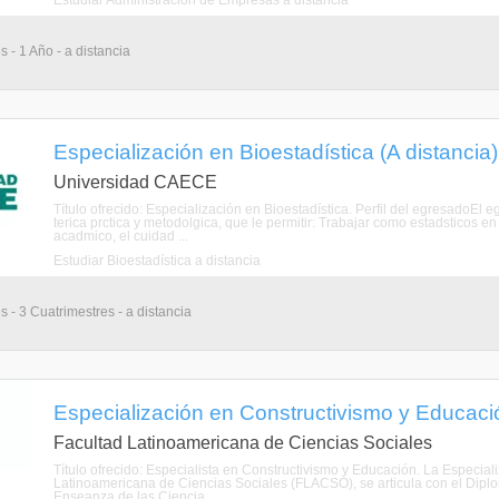
Estudiar Administración de Empresas a distancia
 - 1 Año - a distancia
Especialización en Bioestadística (A distancia)
Universidad CAECE
Título ofrecido: Especialización en Bioestadística. Perfil del egresadoEl
terica prctica y metodolgica, que le permitir: Trabajar como estadsticos en
acadmico, el cuidad ...
Estudiar Bioestadística a distancia
 - 3 Cuatrimestres - a distancia
Especialización en Constructivismo y Educació
Facultad Latinoamericana de Ciencias Sociales
Título ofrecido: Especialista en Constructivismo y Educación. La Especial
Latinoamericana de Ciencias Sociales (FLACSO), se articula con el Dipl
Enseanza de las Ciencia ...