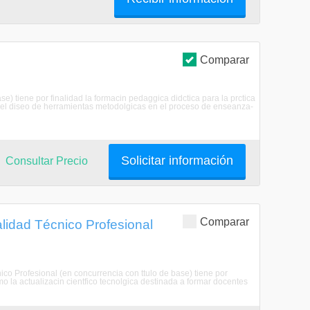
Comparar
e) tiene por finalidad la formacin pedaggica didctica para la prctica
 el diseo de herramientas metodolgicas en el proceso de enseanza-
Solicitar información
Consultar Precio
Comparar
idad Técnico Profesional
o Profesional (en concurrencia con ttulo de base) tiene por
omo la actualizacin cientfico tecnolgica destinada a formar docentes