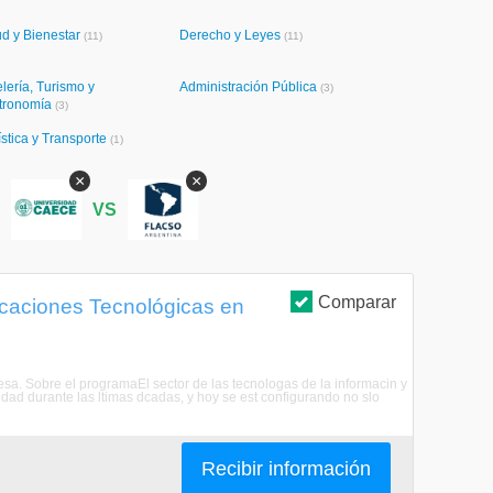
ud y Bienestar
Derecho y Leyes
(11)
(11)
lería, Turismo y
Administración Pública
(3)
tronomía
(3)
stica y Transporte
(1)
×
×
S
VS
Comparar
icaciones Tecnológicas en
esa. Sobre el programaEl sector de las tecnologas de la informacin y
idad durante las ltimas dcadas, y hoy se est configurando no slo
Recibir información