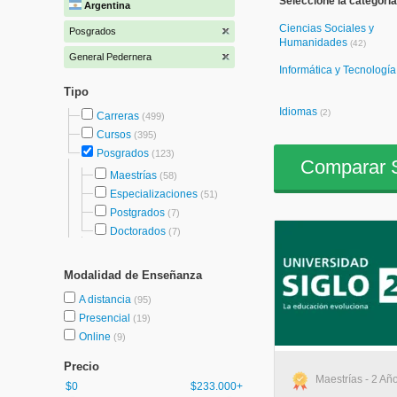
Seleccione la categoría
Argentina
Ciencias Sociales y
Posgrados
Humanidades
(42)
General Pedernera
Informática y Tecnologí
Tipo
Idiomas
(2)
Carreras
(499)
Cursos
(395)
Posgrados
(123)
Comparar S
Maestrías
(58)
Especializaciones
(51)
Postgrados
(7)
Doctorados
(7)
Modalidad de Enseñanza
A distancia
(95)
Presencial
(19)
Online
(9)
Precio
Maestrías - 2 Año
$0
$233.000+