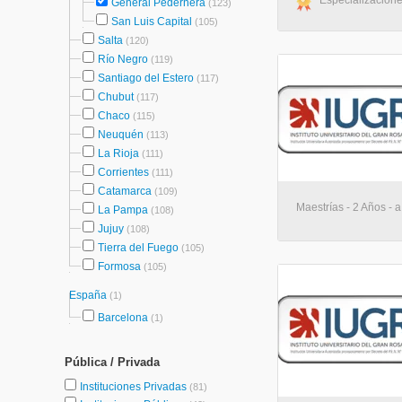
Especializacione
General Pedernera
(123)
San Luis Capital
(105)
Salta
(120)
Río Negro
(119)
Santiago del Estero
(117)
Chubut
(117)
Chaco
(115)
Neuquén
(113)
La Rioja
(111)
Corrientes
(111)
Catamarca
(109)
Maestrías - 2 Años - a
La Pampa
(108)
Jujuy
(108)
Tierra del Fuego
(105)
Formosa
(105)
España
(1)
Barcelona
(1)
Pública / Privada
Instituciones Privadas
(81)