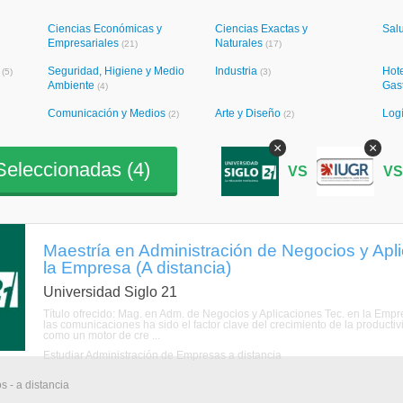
Ciencias Económicas y
Ciencias Exactas y
Sal
Empresariales
Naturales
(21)
(17)
a
Seguridad, Higiene y Medio
Industria
Hote
(5)
(3)
Ambiente
Gas
(4)
Comunicación y Medios
Arte y Diseño
Logí
(2)
(2)
×
×
eleccionadas (
4
)
VS
V
Maestría en Administración de Negocios y Apl
la Empresa (A distancia)
Universidad Siglo 21
Título ofrecido: Mag. en Adm. de Negocios y Aplicaciones Tec. en la Empr
las comunicaciones ha sido el factor clave del crecimiento de la productiv
como un motor de cre ...
Estudiar Administración de Empresas a distancia
s - a distancia