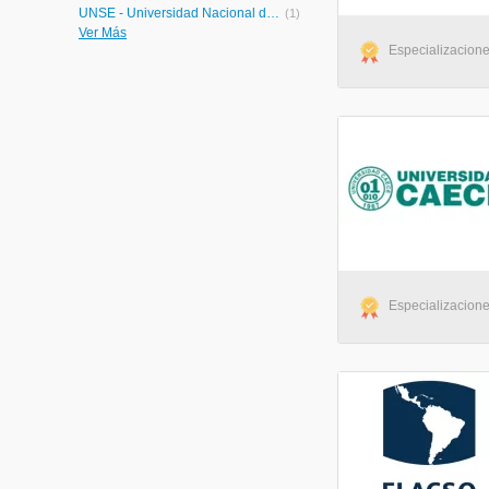
UNSE - Universidad Nacional de Santiago del Estero
(1)
Ver Más
UNAM - Universidad Nacional de Misiones
(1)
Especializaciones
UNCUYO - Universidad Nacional de Cuyo
(1)
UNC - Universidad Nacional de Córdoba
(1)
UMAI - Universidad Maimónides
(1)
AUSTRAL - Universidad Austral
(1)
UMSA - Universidad del Museo Social Argentino
(1)
ITBA - Instituto Tecnológico de Buenos Aires
(1)
CEIAC - Centro de Estudios Interdisciplinarios para el Aprendizaje y la Comunicación
(1)
Especializaciones