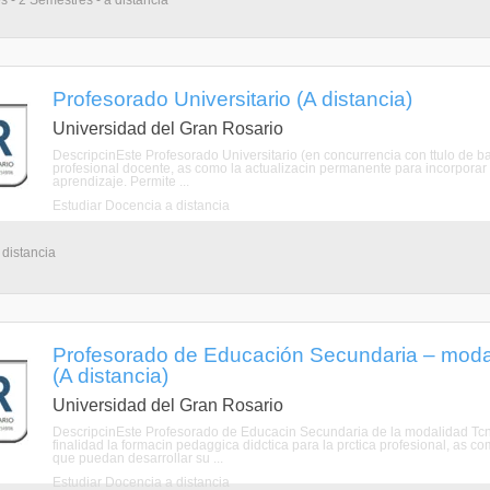
s - 2 Semestres - a distancia
Profesorado Universitario (A distancia)
Universidad del Gran Rosario
DescripcinEste Profesorado Universitario (en concurrencia con ttulo de bas
profesional docente, as como la actualizacin permanente para incorporar
aprendizaje. Permite ...
Estudiar Docencia a distancia
 distancia
Profesorado de Educación Secundaria – modal
(A distancia)
Universidad del Gran Rosario
DescripcinEste Profesorado de Educacin Secundaria de la modalidad Tcnic
finalidad la formacin pedaggica didctica para la prctica profesional, as c
que puedan desarrollar su ...
Estudiar Docencia a distancia