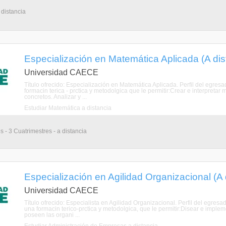
 distancia
Especialización en Matemática Aplicada (A dis
Universidad CAECE
Título ofrecido: Especialización en Matemática Aplicada. Perfil del egre
formacin terica - prctica y metodolgica que le permitir:Crear e interpret
concretos. Analizar y ...
Estudiar Matemática a distancia
 - 3 Cuatrimestres - a distancia
Especialización en Agilidad Organizacional (A 
Universidad CAECE
Título ofrecido: Especialista en Agilidad Organizacional. Perfil del egres
una formacin terico-prctica y metodolgica, que le permitir:Disear e impl
poseen las organi ...