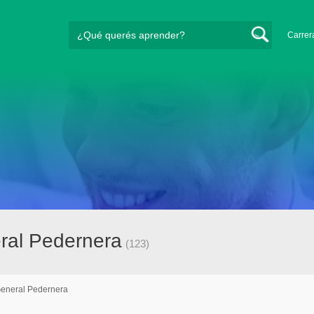
Carrer
ral Pedernera
(123)
eneral Pedernera