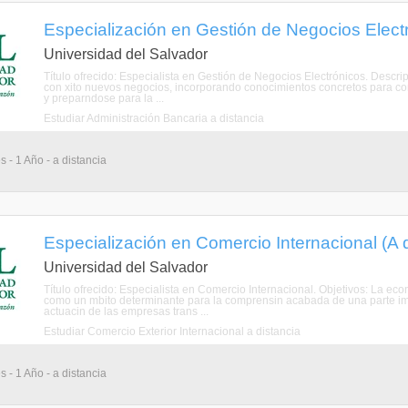
Especialización en Gestión de Negocios Electr
Universidad del Salvador
Título ofrecido: Especialista en Gestión de Negocios Electrónicos. Desc
con xito nuevos negocios, incorporando conocimientos concretos para conv
y preparndose para la ...
Estudiar Administración Bancaria a distancia
 - 1 Año - a distancia
Especialización en Comercio Internacional (A d
Universidad del Salvador
Título ofrecido: Especialista en Comercio Internacional. Objetivos: La ec
como un mbito determinante para la comprensin acabada de una parte im
actuacin de las empresas trans ...
Estudiar Comercio Exterior Internacional a distancia
 - 1 Año - a distancia