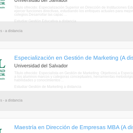
Universidad del Salvador
Título ofrecido: Especialización Superior en Dirección de Instituciones E
ejercer funciones directivas, estudiando los enfoques actuales para mejorar
colegios.Desarrollar las capac ...
Estudiar Gestión Educativa a distancia
s - a distancia
Especialización en Gestión de Marketing (A di
Universidad del Salvador
Título ofrecido: Especialista en Gestión de Marketing. ObjetivosLa Especi
a los alumnos marcos y categoras conceptuales, herramientas metodolgica
habilidades y conocimientos ...
Estudiar Gestión de Marketing a distancia
s - a distancia
Maestría en Dirección de Empresas MBA (A di