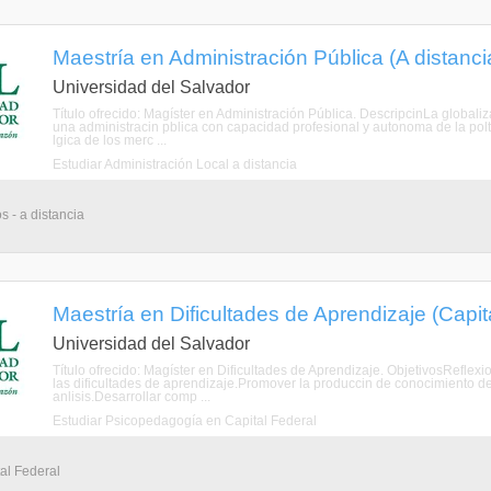
Maestría en Administración Pública (A distanci
Universidad del Salvador
Título ofrecido: Magíster en Administración Pública. DescripcinLa globali
una administracin pblica con capacidad profesional y autonoma de la polti
lgica de los merc ...
Estudiar Administración Local a distancia
s - a distancia
Maestría en Dificultades de Aprendizaje (Capit
Universidad del Salvador
Título ofrecido: Magíster en Dificultades de Aprendizaje. ObjetivosReflexi
las dificultades de aprendizaje.Promover la produccin de conocimiento de
anlisis.Desarrollar comp ...
Estudiar Psicopedagogía en Capital Federal
tal Federal