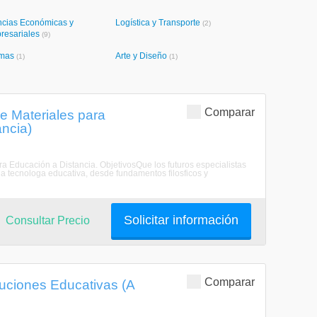
ncias Económicas y
Logística y Transporte
(2)
resariales
(9)
omas
Arte y Diseño
(1)
(1)
Comparar
e Materiales para
ancia)
ra Educación a Distancia. ObjetivosQue los futuros especialistas
la tecnologa educativa, desde fundamentos filosficos y
Solicitar información
Consultar Precio
Comparar
tuciones Educativas (A