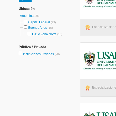
Ubicación
Argentina
(88)
Capital Federal
(73)
Especializacione
Buenos Aires
(15)
G.B.A Zona Norte
(15)
Pública / Privada
Instituciones Privadas
(78)
Especializacione