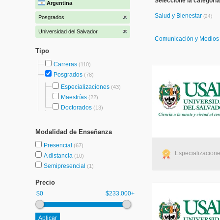
Seleccione la categoría
Argentina
Salud y Bienestar
(24)
Posgrados
Universidad del Salvador
Comunicación y Medio
Tipo
Carreras
(110)
Posgrados
(78)
Especializaciones
(43)
Maestrías
(22)
Doctorados
(13)
Modalidad de Enseñanza
Presencial
(67)
Especializacione
A distancia
(10)
Semipresencial
(1)
Precio
$0
$233.000+