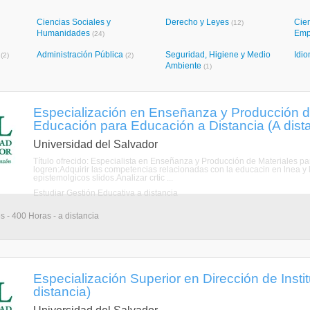
Ciencias Sociales y
Derecho y Leyes
Cie
(12)
Humanidades
Emp
(24)
s
Administración Pública
Seguridad, Higiene y Medio
Idi
(2)
(2)
Ambiente
(1)
Especialización en Enseñanza y Producción d
Educación para Educación a Distancia (A dist
Universidad del Salvador
Título ofrecido: Especialista en Enseñanza y Producción de Materiales pa
logren:Adquirir las competencias relacionadas con la educacin en lnea y 
epistemolgicos slidos.Analizar crtic ...
Estudiar Gestión Educativa a distancia
s - 400 Horas - a distancia
Especialización Superior en Dirección de Insti
distancia)