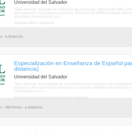
Universidad del Salvador
Título ofrecido: Magíster en Dirección de Empresas. ObjetivosEl MBA USA
herramientas conceptuales y prcticas. Desde el ao 1990 formamos lderes 
acadmica, produccin de con ...
Estudiar MBA a distancia
s - a distancia
Especialización en Enseñanza de Español par
distancia)
Universidad del Salvador
Título ofrecido: Especialista en la Enseñanza del Español para Extranjero
enseanza del espaol para extranjeros el estudio sistemtico de la lengua e
sociolingsticos y e ...
Estudiar Español para Extranjeros a distancia
s - 480 Horas - a distancia