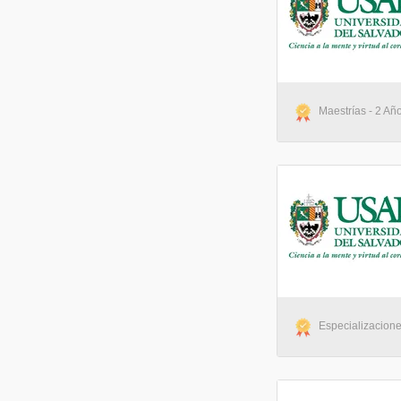
Maestrías - 2 Año
Especializacione