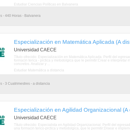
Estudiar Ciencias Políticas en Balvanera
s - 440 Horas - Balvanera
Especialización en Matemática Aplicada (A dis
Universidad CAECE
Título ofrecido: Especialización en Matemática Aplicada. Perfil del egre
formacin terica - prctica y metodolgica que le permitir:Crear e interpret
concretos. Analizar y ...
Estudiar Matemática a distancia
 - 3 Cuatrimestres - a distancia
Especialización en Agilidad Organizacional (A 
Universidad CAECE
Título ofrecido: Especialista en Agilidad Organizacional. Perfil del egres
una formacin terico-prctica y metodolgica, que le permitir:Disear e impl