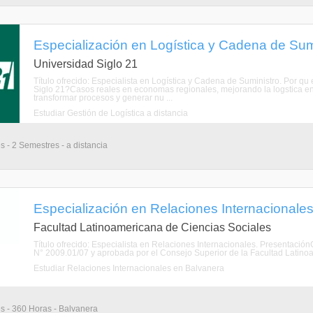
Especialización en Logística y Cadena de Sumi
Universidad Siglo 21
Título ofrecido: Especialista en Logística y Cadena de Suministro. Por q
Siglo 21?Casos reales en economas regionales, mejorando la logstica en
transformar procesos y generar nu ...
Estudiar Gestión de Logística a distancia
s - 2 Semestres - a distancia
Especialización en Relaciones Internacionales
Facultad Latinoamericana de Ciencias Sociales
Título ofrecido: Especialista en Relaciones Internacionales. Presentaci
N° 2009.01/07 y aprobada por el Consejo Superior de la Facultad Latinoa
Estudiar Relaciones Internacionales en Balvanera
s - 360 Horas - Balvanera