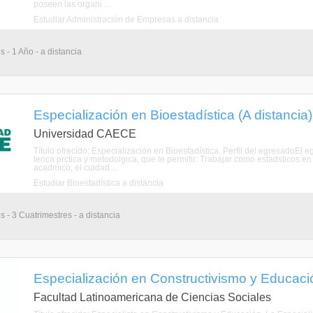
poseen las organi ...
Estudiar Administración de Empresas a distancia
 - 1 Año - a distancia
Especialización en Bioestadística (A distancia)
Universidad CAECE
Título ofrecido: Especialización en Bioestadística. Perfil del egresadoEl
terica prctica y metodolgica, que le permitir: Trabajar como estadsticos en
acadmico, el cuidad ...
Estudiar Bioestadística a distancia
 - 3 Cuatrimestres - a distancia
Especialización en Constructivismo y Educació
Facultad Latinoamericana de Ciencias Sociales