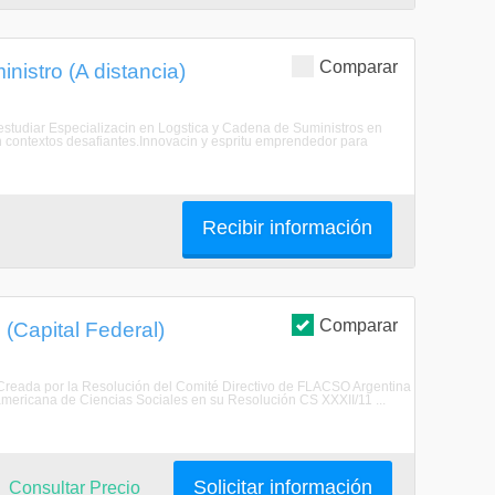
Comparar
nistro (A distancia)
u estudiar Especializacin en Logstica y Cadena de Suministros en
 contextos desafiantes.Innovacin y espritu emprendedor para
Recibir información
Comparar
 (Capital Federal)
ónCreada por la Resolución del Comité Directivo de FLACSO Argentina
mericana de Ciencias Sociales en su Resolución CS XXXII/11 ...
Solicitar información
Consultar Precio