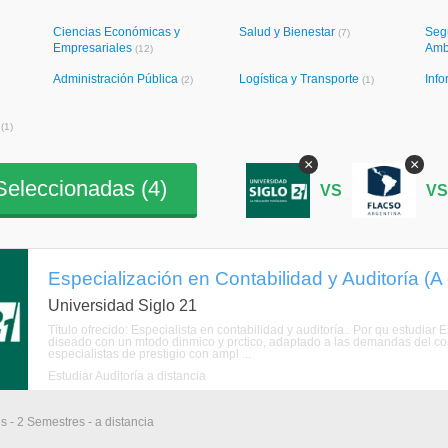
Ciencias Económicas y
Salud y Bienestar
Seg
(7)
Empresariales
Amb
(12)
Administración Pública
Logística y Transporte
Info
(2)
(1)
s
(1)
×
×
eleccionadas (
4
)
VS
V
Especialización en Contabilidad y Auditoría (A 
Universidad Siglo 21
Título ofrecido: Especialista en contabilidad y auditoría.. Por qu estudia
diseado con un mtodo dinmico y prctico, adaptado a las demandas del co
especialistas de prestigio con ampl ...
Estudiar Auditoría a distancia
s - 2 Semestres - a distancia