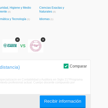
uridad, Higiene y Medio
Ciencias Exactas y
iente
Naturales
(4)
(4)
rmática y Tecnología
Idiomas
(1)
(1)
×
×
S
VS
Comparar
distancia)
r Especializacin en Contabilidad y Auditora en Siglo 21?Programa
ntexto profesional actual. Cuerpo docente compuesto por
Recibir información