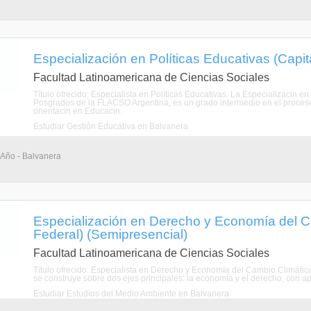
Especialización en Políticas Educativas (Capit
Facultad Latinoamericana de Ciencias Sociales
Título ofrecido: Especialista en Políticas Educativas. La Especializacin e
Posgrados de la FLACSO Argentina, es un grado intermedio en el proceso 
orientacin en Educacin.
Estudiar Gestión Educativa en Balvanera
 Año - Balvanera
Especialización en Derecho y Economía del Ca
Federal) (Semipresencial)
Facultad Latinoamericana de Ciencias Sociales
Título ofrecido: Especialista en Derecho y Economía del Cambio Climátic
se construye sobre dos ejes principales: la economía y el derecho, con apor
Estudiar Estudios del Medio Ambiente en Balvanera