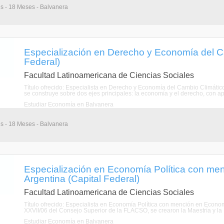
s - 18 Meses - Balvanera
Especialización en Derecho y Economía del Ca
Federal)
Facultad Latinoamericana de Ciencias Sociales
Título ofrecido: Especialista en Derecho y Economía del Cambio Climátic
se construye sobre dos ejes principales: la economía y el derecho, con apor
Estudiar Economía en Balvanera
s - 18 Meses - Balvanera
Especialización en Economía Política con m
Argentina (Capital Federal)
Facultad Latinoamericana de Ciencias Sociales
Título ofrecido: Especialista en Economía Política con mención en Econ
XXVII/06 del Consejo Superior de la FLACSO, se crearon la Maestría y la
Estudiar Economía en Balvanera