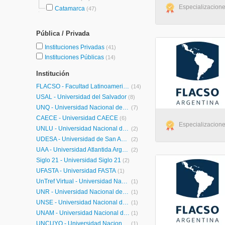
Especializacione
Catamarca
(47)
Pública / Privada
Instituciones Privadas
(41)
Instituciones Públicas
(14)
Institución
FLACSO - Facultad Latinoamericana de Ciencias Sociales
(14)
USAL - Universidad del Salvador
(8)
UNQ - Universidad Nacional de Quilmes Posgrados
(7)
CAECE - Universidad CAECE
(6)
Especializacione
UNLU - Universidad Nacional de Luján
(2)
UDESA - Universidad de San Andrés
(2)
UAA - Universidad Atlantida Argentina
(2)
Siglo 21 - Universidad Siglo 21
(2)
UFASTA - Universidad FASTA
(1)
UnTref Virtual - Universidad Nacional Tres de Febrero Virtual
(1)
UNR - Universidad Nacional de Rosario
(1)
UNSE - Universidad Nacional de Santiago del Estero
(1)
UNAM - Universidad Nacional de Misiones
(1)
UNCUYO - Universidad Nacional de Cuyo
(1)