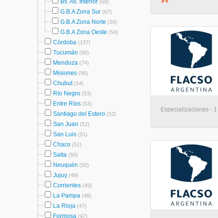
Bs. As. Interior
(68)
G.B.A Zona Sur
(67)
G.B.A Zona Norte
(59)
G.B.A Zona Oeste
(54)
Córdoba
(137)
Tucumán
(80)
Mendoza
(74)
Misiones
(56)
Chubut
(54)
Río Negro
(53)
Entre Ríos
(53)
Especializaciones - 1
Santiago del Estero
(52)
San Juan
(52)
San Luis
(51)
Chaco
(51)
Salta
(50)
Neuquén
(50)
Jujuy
(49)
Corrientes
(49)
La Pampa
(48)
La Rioja
(47)
Formosa
(47)