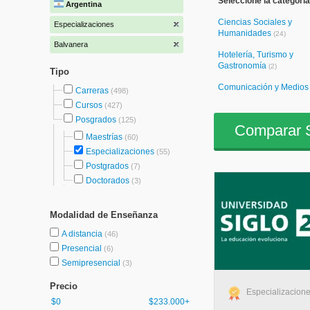
Seleccione la categoría
Argentina
Ciencias Sociales y
Especializaciones
Humanidades
(24)
Balvanera
Hotelería, Turismo y
Gastronomía
(2)
Tipo
Comunicación y Medio
Carreras
(498)
Cursos
(427)
Posgrados
(125)
Comparar S
Maestrías
(60)
Especializaciones
(55)
Postgrados
(7)
Doctorados
(3)
Modalidad de Enseñanza
A distancia
(46)
Presencial
(6)
Semipresencial
(3)
Precio
Especializacione
$0
$233.000+