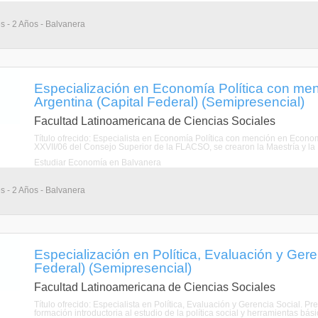
s - 2 Años - Balvanera
Especialización en Economía Política con m
Argentina (Capital Federal) (Semipresencial)
Facultad Latinoamericana de Ciencias Sociales
Título ofrecido: Especialista en Economía Política con mención en Econ
XXVII/06 del Consejo Superior de la FLACSO, se crearon la Maestría y la
Estudiar Economía en Balvanera
s - 2 Años - Balvanera
Especialización en Política, Evaluación y Gere
Federal) (Semipresencial)
Facultad Latinoamericana de Ciencias Sociales
Título ofrecido: Especialista en Política, Evaluación y Gerencia Social. 
formación introductoria al estudio de la política social y herramientas bási