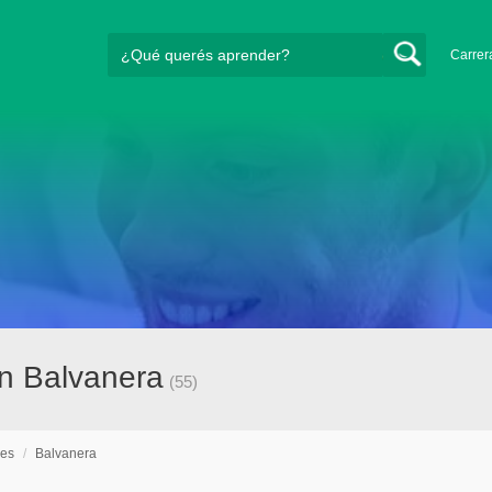
Carrer
n Balvanera
(55)
nes
/
Balvanera