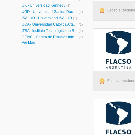
UK - Universidad Kennedy
(1)
Especializacione
UGD - Universidad Gastón Dachary
(1)
ISALUD - Universidad ISALUD
(1)
UCA - Universidad Católica Argentina
(1)
ITBA - Instituto Tecnológico de Buenos Aires
(1)
CEIAC - Centro de Estudios Interdisciplinarios para el Aprendizaje y la Comunicación
(1)
Ver Más
Especializacione